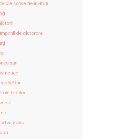
ticole scrise de invitaţi
log
lătorii
ampanii de ajutorare
rţi
eai
ncursuri
osmetice
umpărături
-ale fetelor
iverse
lme
od & drinks
odă