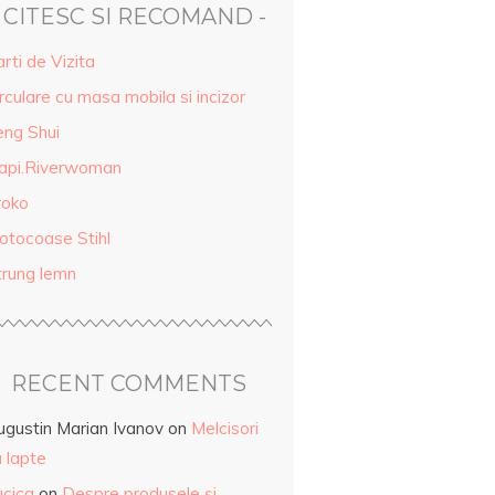
- CITESC SI RECOMAND -
rti de Vizita
rculare cu masa mobila si incizor
eng Shui
api.Riverwoman
roko
otocoase Stihl
trung lemn
RECENT COMMENTS
ugustin Marian Ivanov
on
Melcisori
 lapte
ucica
on
Despre produsele și