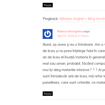
Reply
Pingback:
Mihaela Anghel » Blog Archi
Raluca-Georgiana
says:
April 6, 2016 at 3:19 pm
Bună, aș avea și eu o întrebare. Am o ve
de liceu și nu prea înțelege felul în ca
an de liceu el învață materia în general,
real sau uman, probabil, făcând compar
nou își aleg materiile intesive.? ? ? Ai
sunt întradevăr anii de liceu, mă refer 
panellinies. care sunt criteriile, ce mater
Reply