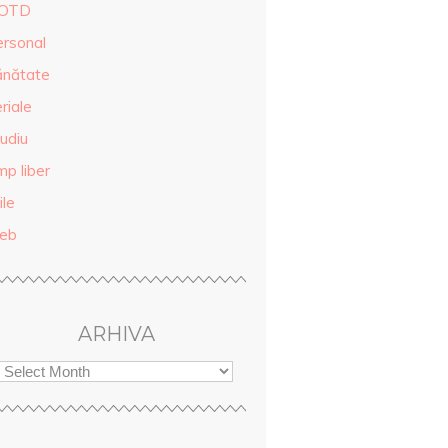
OTD
ersonal
ănătate
riale
udiu
mp liber
ile
eb
ARHIVA