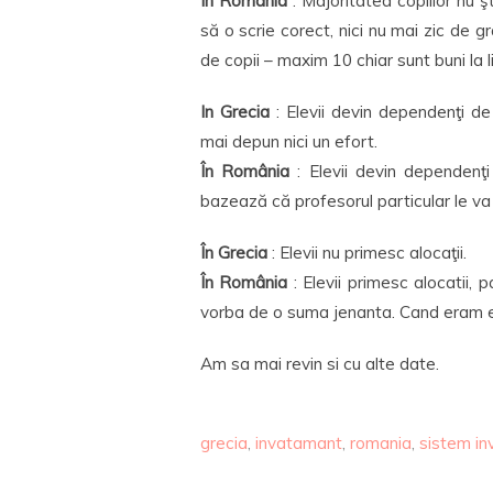
În România
: Majoritatea copiilor nu ş
să o scrie corect, nici nu mai zic de gr
de copii – maxim 10 chiar sunt buni la 
In Grecia
: Elevii devin dependenţi de 
mai depun nici un efort.
În România
: Elevii devin dependenţi
bazează că profesorul particular le va 
În Grecia
: Elevii nu primesc alocaţii.
În România
: Elevii primesc alocatii, 
vorba de o suma jenanta. Cand eram eu 
Am sa mai revin si cu alte date.
grecia
,
invatamant
,
romania
,
sistem in