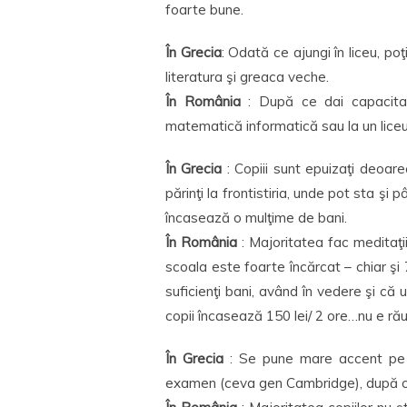
foarte bune.
În Grecia
: Odată ce ajungi în liceu, po
literatura şi greaca veche.
În România
: După ce dai capacitate
matematică informatică sau la un liceu 
În Grecia
: Copiii sunt epuizaţi deoar
părinţi la frontistiria, unde pot sta şi 
încasează o mulţime de bani.
În România
: Majoritatea fac meditaţii
scoala este foarte încărcat – chiar şi 7
suficienţi bani, având în vedere şi că 
copii încasează 150 lei/ 2 ore…nu e rău
În Grecia
: Se pune mare accent pe în
examen (ceva gen Cambridge), după care