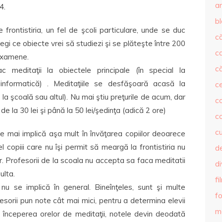
ar
4.
b
 frontistiria, un fel de şcoli particulare, unde se duc
că
legi ce obiecte vrei să studiezi şi se plăteşte între 200
c
 examene.
că
ac meditaţii la obiectele principale (în special la
 informatică) . Meditaţiile se desfăşoară acasă la
c
la şcoală sau altul). Nu mai ştiu preţurile de acum, dar
co
e la 30 lei şi până la 50 lei/şedinţa (adică 2 ore)
c
c
se mai implică aşa mult în învăţarea copiilor deoarece
fel copiii care nu îşi permit să meargă la frontistiria nu
de
r. Profesorii de la scoala nu accepta sa faca meditatii
d
ulta.
fi
 nu se implică în general. Bineînţeles, sunt şi multe
fo
ofesorii pun note cât mai mici, pentru a determina elevii
m
ă începerea orelor de meditaţii, notele devin deodată