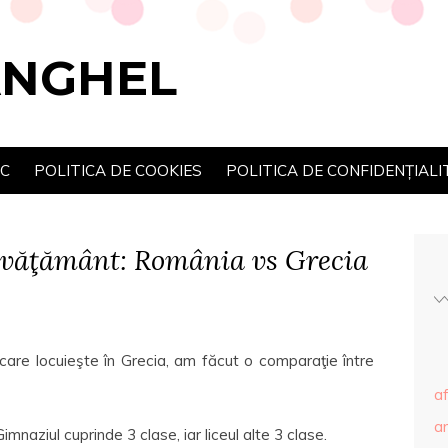
ANGHEL
SC
POLITICA DE COOKIES
POLITICA DE CONFIDENȚIALI
nvăţământ: România vs Grecia
 care locuieşte în Grecia, am făcut o comparaţie între
af
ar
imnaziul cuprinde 3 clase, iar liceul alte 3 clase.