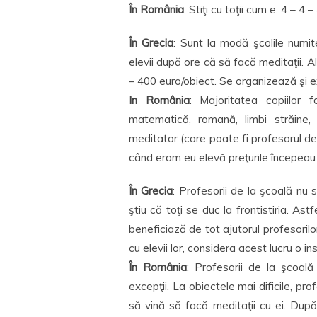
În România
: Stiţi cu toţii cum e. 4 – 4 – 
În Grecia
: Sunt la modă şcolile numite
elevii după ore că să facă meditaţii. A
– 400 euro/obiect. Se organizează şi
In România
: Majoritatea copiilor f
matematică, romană, limbi străine,
meditator (care poate fi profesorul de 
când eram eu elevă preţurile începeau d
În Grecia
: Profesorii de la şcoală nu 
ştiu că toţi se duc la frontistiria. Ast
beneficiază de tot ajutorul profesorilo
cu elevii lor, considera acest lucru o ins
În România
: Profesorii de la şcoală
excepţii. La obiectele mai dificile, pr
să vină să facă meditaţii cu ei. Dup