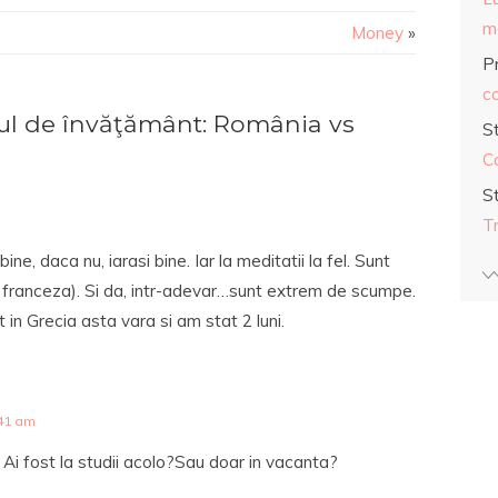
ma
Money
»
Pr
co
l de învăţământ: România vs
S
C
S
T
ine, daca nu, iarasi bine. Iar la meditatii la fel. Sunt
, franceza). Si da, intr-adevar…sunt extrem de scumpe.
 in Grecia asta vara si am stat 2 luni.
:41 am
 Ai fost la studii acolo?Sau doar in vacanta?