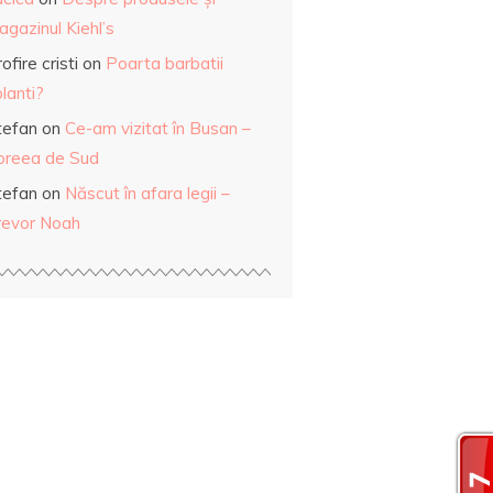
gazinul Kiehl’s
ofire cristi
on
Poarta barbatii
lanti?
tefan
on
Ce-am vizitat în Busan –
oreea de Sud
tefan
on
Născut în afara legii –
revor Noah