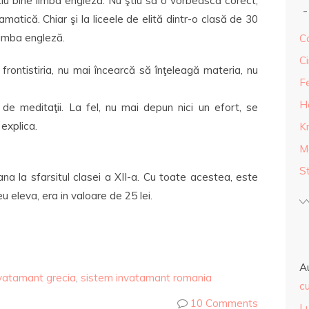
tiu bine limba engleză. Nu ştiu să o vorbească corect,
amatică. Chiar şi la liceele de elită dintr-o clasă de 30
limba engleză.
Ca
Ci
frontistiria, nu mai încearcă să înţeleagă materia, nu
F
H
 de meditaţii. La fel, nu mai depun nici un efort, se
explica.
K
M
S
pana la sfarsitul clasei a XII-a. Cu toate acestea, este
eleva, era in valoare de 25 lei.
A
vatamant grecia
,
sistem invatamant romania
cu
10 Comments
L