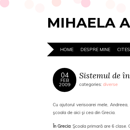
MIHAELA 
HOME
DESPRE MINE
CITE
Sistemul de î
04
FEB
2009
categories:
diverse
Cu ajutorul verisoarei mele, Andreea,
şcoala de aici şi cea din Grecia.
În Grecia
: Şcoala primară are 6 clase. G