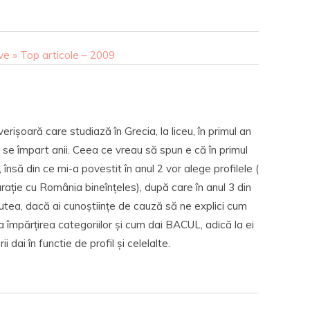
ve » Top articole – 2009
rișoară care studiază în Grecia, la liceu, în primul an
re se împart anii. Ceea ce vreau să spun e că în primul
 însă din ce mi-a povestit în anul 2 vor alege profilele (
ație cu România bineînțeles), după care în anul 3 din
 putea, dacă ai cunoștiințe de cauză să ne explici cum
la împărțirea categoriilor și cum dai BACUL, adică la ei
ii dai în functie de profil și celelalte.