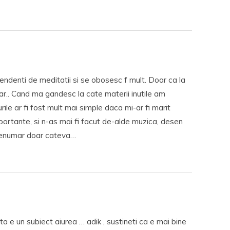
pendenti de meditatii si se obosesc f mult. Doar ca la
car.. Cand ma gandesc la cate materii inutile am
urile ar fi fost mult mai simple daca mi-ar fi marit
ortante, si n-as mai fi facut de-alde muzica, desen
a enumar doar cateva…
a e un subiect aiurea … adik , sustineti ca e mai bine