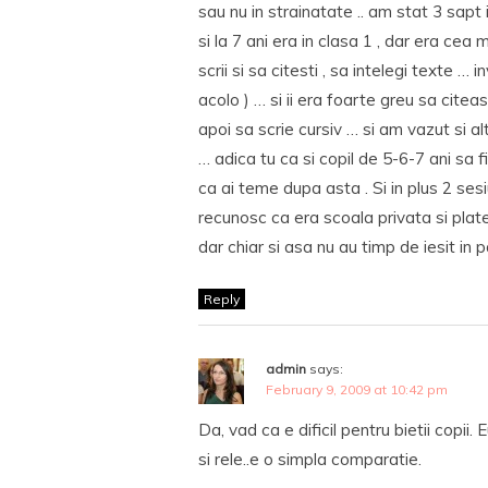
sau nu in strainatate .. am stat 3 sapt
si la 7 ani era in clasa 1 , dar era cea ma
scrii si sa citesti , sa intelegi texte … 
acolo ) … si ii era foarte greu sa citeas
apoi sa scrie cursiv … si am vazut si alt
… adica tu ca si copil de 5-6-7 ani sa fii
ca ai teme dupa asta . Si in plus 2 sesi
recunosc ca era scoala privata si plat
dar chiar si asa nu au timp de iesit in pa
Reply
admin
says:
February 9, 2009 at 10:42 pm
Da, vad ca e dificil pentru bietii copii. 
si rele..e o simpla comparatie.