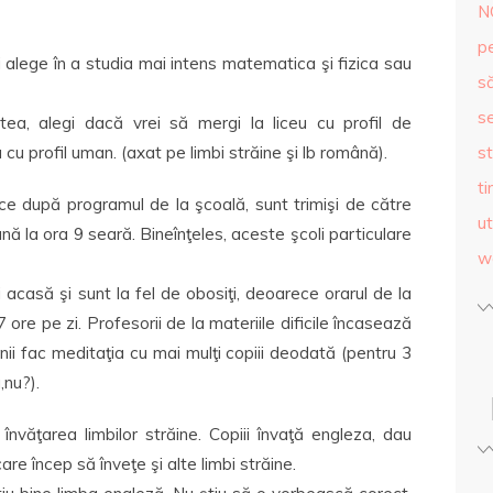
N
p
ţi alege în a studia mai intens matematica şi fizica sau
s
se
a, alegi dacă vrei să mergi la liceu cu profil de
cu profil uman. (axat pe limbi străine şi lb română).
st
ti
ece după programul de la şcoală, sunt trimişi de către
ut
până la ora 9 seară. Bineînţeles, aceste şcoli particulare
w
 acasă şi sunt la fel de obosiţi, deoarece orarul de la
 ore pe zi. Profesorii de la materiile dificile încasează
unii fac meditaţia cu mai mulţi copiii deodată (pentru 3
,nu?).
văţarea limbilor străine. Copiii învaţă engleza, dau
 încep să înveţe şi alte limbi străine.