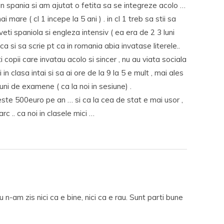
 in spania si am ajutat o fetita sa se integreze acolo …
i mare ( cl 1 incepe la 5 ani ) . in cl 1 treb sa stii sa
inveti spaniola si engleza intensiv ( ea era de 2 3 luni
ca si sa scrie pt ca in romania abia invatase literele..
i copii care invatau acolo si sincer , nu au viata sociala
 in clasa intai si sa ai ore de la 9 la 5 e mult , mai ales
uni de examene ( ca la noi in sesiune) .
este 500euro pe an … si ca la cea de stat e mai usor ,
rc .. ca noi in clasele mici …
Eu n-am zis nici ca e bine, nici ca e rau. Sunt parti bune