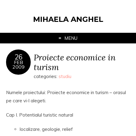
MIHAELA ANGHEL
MENU
Proiecte economice in
26
FEB
turism
2009
categories:
studiu
Numele proiectului: Proiecte economice in turism – orasul
pe care vi-l alegeti.
Cap I. Potentialul turistic natural
localizare, geologie, relief