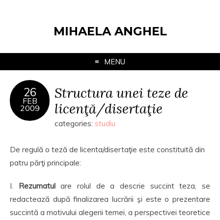
MIHAELA ANGHEL
MENU
Structura unei teze de
26
FEB
licenţă/disertaţie
2009
categories:
studiu
De regulă o teză de licenta/disertaţie este constituită din
patru părţi principale:
I.
Rezumatul
are rolul de a descrie succint teza, se
redactează după finalizarea lucrării şi este o prezentare
succintă a motivului alegerii temei, a perspectivei teoretice