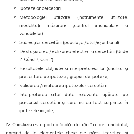
Ipotezelor cercetarii
Metodologiei utilizate (instrumente utilizate,
modalităţi măsurare /control /manipulare a
variabilelor)
Subiecţilor cercetării (populaţia /lotul /eşantionul)
Desfăşurarea /realizarea efectivă a cercetării (Unde
?; Când ?; Cum?)
Rezultatele obţinute şi interpretarea lor (analiză şi
prezentare pe ipoteze / grupuri de ipoteze)
Validarea /invalidarea ipotezelor cercetării
Interpretarea altor date relevante apărute pe
parcursul cercetării şi care nu au fost surprinse în
ipotezele iniţiale;
IV.
Concluzia
este partea finală a lucrării în care candidatul,
pornind de la elementele cheie ale părţii teoretice şi