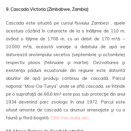
9. Cascada Victoria (Zimbabwe, Zambia)
Cascada este situată pe cursul fluviului Zambezi , apele
acestuia căzând în cataracte de la o înălţime de 110 m,
având o lăţime de 1708 m, cu un debit de 170 m³/s –
10.000 m³/s, această variaţie a debitului de apă se
datorează anotimpului secetos (septembrie şi octombrie)
respectiv ploios (februarie şi martie). Dezvoltarea şi
existenţa pădurii ecuatoriale din regiune este datorită
aburilor de apă produşi continuu de cascadă. Parcul
naţional “Mosi-Oa-Tunya” unde se află cascada, se întinde
pe o suprafaţă de 68,6 km² este pus sub protecţie din anul
1934 devenind parc zoologic în anul 1972. Parcul este
situat amonte de cascadă cu drumuri amenajate şi cu o
faună şi floră bogată.
Cititi mai multe aici
.