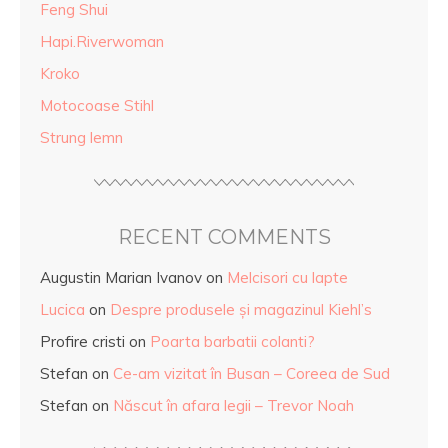
Feng Shui
Hapi.Riverwoman
Kroko
Motocoase Stihl
Strung lemn
RECENT COMMENTS
Augustin Marian Ivanov
on
Melcisori cu lapte
Lucica
on
Despre produsele și magazinul Kiehl’s
Profire cristi
on
Poarta barbatii colanti?
Stefan
on
Ce-am vizitat în Busan – Coreea de Sud
Stefan
on
Născut în afara legii – Trevor Noah