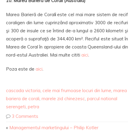
10. Marea Bariera de Corali (Australia)
Marea Barieră de Coral
i
este cel mai mare sistem de recif
coraligen din lume cuprinzând aproximativ 3000 de recifuri
şi 300 de insule ce se întind de-a lungul a 2600 kilometri şi
acoperă o suprafaţă de 344,400 km². Reciful este situat în
Marea de Coral în apropiere de coasta Queensland-ului din
nord-estul Australiei. Mai multe cititi
aici
.
Poza este de
aici
.
cascada victoria
,
cele mai frumoase locuri din lume
,
marea
bariera de corali
,
marele zid chinezesc
,
parcul national
serengeti
,
petra
3 Comments
«
Managementul marketingului – Philip Kotler