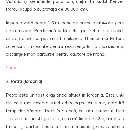
Victoria şi se întinde până la graniţa din sudul Kenyei.
Parcul ocupă o suprafaţă de 30.000 km².
In parc există peste 1,6 milioane de animale erbivore şi mii
de carnivore. Predomină antilopele gnu, zebrele si bivolul,
dintre gazele se pot aminti anilopele Thomson şi Elefant
care sunt cunoscute pentru rezistenţa lor la uscăciune şi
distanţele mari parcurse pentru căutare de hrană.
Sursa
7. Petra (Iordania)
Petra este un fost oraş antic, situat în Iordania. Este unul
din cele mai celebre situri arheologice din lume, datorită
templelor săpate direct în stâncă, cel mai cunoscut fiind
“Trezoreria”, în stil grecesc, cu o înălţime de 42m, unde s-a
turnat şi partea finală a filmului Indiana Jones si ultima