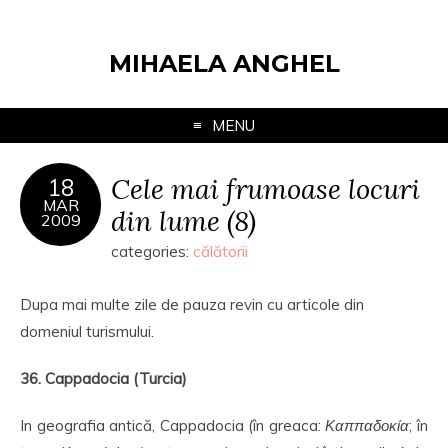
MIHAELA ANGHEL
MENU
Cele mai frumoase locuri
18
MAR
din lume (8)
2009
categories:
călătorii
Dupa mai multe zile de pauza revin cu articole din
domeniul turismului.
36. Cappadocia (Turcia)
In geografia antică, Cappadocia (în greaca:
Καππαδοκία
; în