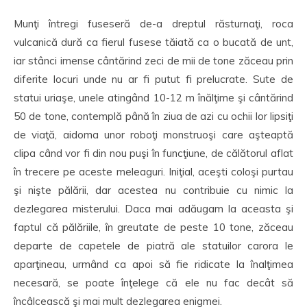
Munţi întregi fuseseră de-a dreptul răsturnaţi, roca
vulcanică dură ca fierul fusese tăiată ca o bucată de unt,
iar stânci imense cântărind zeci de mii de tone zăceau prin
diferite locuri unde nu ar fi putut fi prelucrate. Sute de
statui uriaşe, unele atingând 10-12 m înălţime şi cântărind
50 de tone, contemplă până în ziua de azi cu ochii lor lipsiţi
de viaţă, aidoma unor roboţi monstruoşi care aşteaptă
clipa când vor fi din nou puşi în funcţiune, de călătorul aflat
în trecere pe aceste meleaguri. Iniţial, aceşti coloşi purtau
şi nişte pălării, dar acestea nu contribuie cu nimic la
dezlegarea misterului. Daca mai adăugam la aceasta şi
faptul că pălăriile, în greutate de peste 10 tone, zăceau
departe de capetele de piatră ale statuilor carora le
aparţineau, urmând ca apoi să fie ridicate la înalţimea
necesară, se poate înţelege că ele nu fac decât să
încâlcească şi mai mult dezlegarea enigmei.