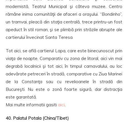
modernistă, Teatrul Municipal şi câteva muzee. Centro
rămâne inima comunităţii de afaceri a oraşului. “Bondinho”,
un tramvai, pleacă din staţia centrală, trece printru-un fost
apeduct în stil roman, şi se plimbă prin străzile abrupte ale
cartierului învecinat Santa Teresa.
Tot aici, se află cartierul Lapa, care este binecunoscut prin
viaţa de noapte. Comparativ cu zona de litoral, aici vin mai
degrabă localnicii şi tot aici, în timpul carnavalului, au loc
adevărate petreceri în stradă, comparative cu Ziua Marinei
de la Constanţa sau cu revelioanele în stradă din
Bucureşti. Nu este o zonă foarte sigură, dar distracţia
este garantată.
Mai multe informatii gasiti
aici
.
40. Palatul Potala (China/Tibet)