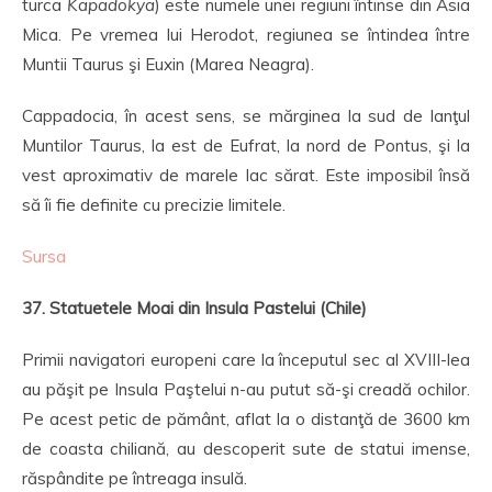
turca
Kapadokya
) este numele unei regiuni întinse din Asia
Mica. Pe vremea lui Herodot, regiunea se întindea între
Muntii Taurus şi Euxin (Marea Neagra).
Cappadocia, în acest sens, se mărginea la sud de lanţul
Muntilor Taurus, la est de Eufrat, la nord de Pontus, şi la
vest aproximativ de marele lac sărat. Este imposibil însă
să îi fie definite cu precizie limitele.
Sursa
37. Statuetele Moai din Insula Pastelui (Chile)
Primii navigatori europeni care la începutul sec al XVIII-lea
au păşit pe Insula Paştelui n-au putut să-şi creadă ochilor.
Pe acest petic de pământ, aflat la o distanţă de 3600 km
de coasta chiliană, au descoperit sute de statui imense,
răspândite pe întreaga insulă.