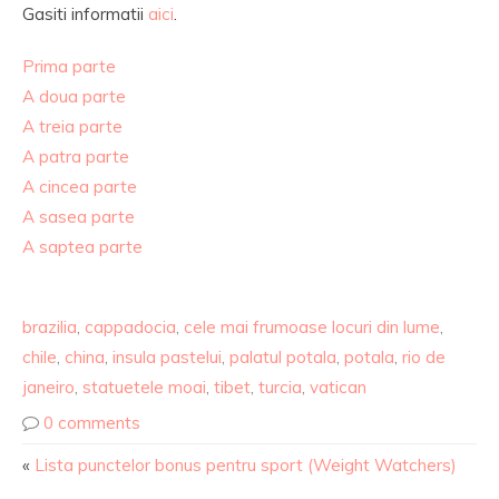
Gasiti informatii
aici
.
Prima parte
A doua parte
A treia parte
A patra parte
A cincea parte
A sasea parte
A saptea parte
brazilia
,
cappadocia
,
cele mai frumoase locuri din lume
,
chile
,
china
,
insula pastelui
,
palatul potala
,
potala
,
rio de
janeiro
,
statuetele moai
,
tibet
,
turcia
,
vatican
0 comments
«
Lista punctelor bonus pentru sport (Weight Watchers)