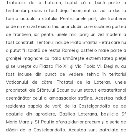
Tratatului de la Lateran, faptul că o bună parte a
teritoriului propus a fost deja înconjurat cu zid, a dus la
forma actuală a statului. Pentru unele părţi ale frontierei
unde nu era zid exista linia unor clădiri care suplinea partea
de frontieră, iar pentru unele mici părţi un zid modern a
fost construit. Teritoriul include Piata Sfantul Petru care nu
a putut fi izolată de restul Romei şi astfel o mare parte a
graniţei imaginare cu Italia urmăreşte extremitatea pieţei
şi se uneşte cu Piazza Pio XII şi Via Paolo VI. Deşi nu au
fost incluse din punct de vedere tehnic în teritoriul
Vaticanului de către Tratatul de la Lateran, unele
proprietati ale Sfântului Scaun au un statut extrateritorial
asemănător celui al ambasadelor străine. Acestea includ
rezidenţa papală de vară de la Castelgandolfo de pe
dealurile din apropiere, Bazilica Laterana, bazilicile Sf
Maria Mare şi Sf Paul in afara zidurilor precum şi o serie de
clădiri de la Castelgandolfo. Acestea sunt patrulate de