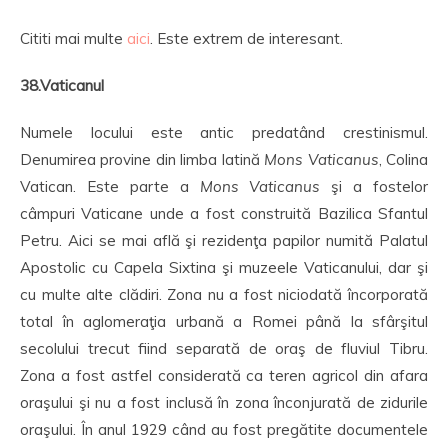
Cititi mai multe
aici
. Este extrem de interesant.
38.Vaticanul
Numele locului este antic predatând crestinismul.
Denumirea provine din limba latină
Mons Vaticanus
, Colina
Vatican. Este parte a
Mons Vaticanus
şi a fostelor
câmpuri Vaticane unde a fost construită Bazilica Sfantul
Petru. Aici se mai află şi rezidenţa papilor numită Palatul
Apostolic cu Capela Sixtina şi muzeele Vaticanului, dar şi
cu multe alte clădiri. Zona nu a fost niciodată încorporată
total în aglomeraţia urbană a Romei până la sfârşitul
secolului trecut fiind separată de oraş de fluviul Tibru.
Zona a fost astfel considerată ca teren agricol din afara
oraşului şi nu a fost inclusă în zona înconjurată de zidurile
oraşului. În anul 1929 când au fost pregătite documentele