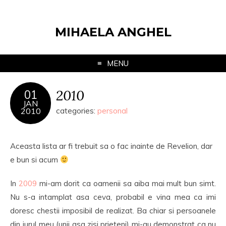
MIHAELA ANGHEL
MENU
2010
01
JAN
2010
categories:
personal
Aceasta lista ar fi trebuit sa o fac inainte de Revelion, dar
e bun si acum
In
2009
mi-am dorit ca oamenii sa aiba mai mult bun simt.
Nu s-a intamplat asa ceva, probabil e vina mea ca imi
doresc chestii imposibil de realizat. Ba chiar si persoanele
din jurul meu (unii asa zisi prieteni) mi-au demonstrat ca nu