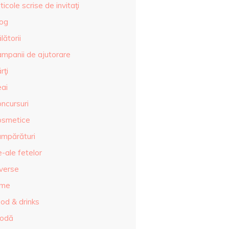
ticole scrise de invitaţi
log
lătorii
ampanii de ajutorare
rţi
eai
ncursuri
osmetice
umpărături
-ale fetelor
iverse
lme
od & drinks
odă