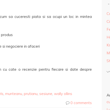
Ca
 cum sa cuceresti piata si sa ocupi un loc in mintea
Ci
F
e produs
H
K
 si negociere in afaceri
M
S
in cu cate o recenzie pentru fiecare si date despre
els
,
munteanu
,
prutianu
,
sesiune
,
wally ollins
A
cu
0 comments
L