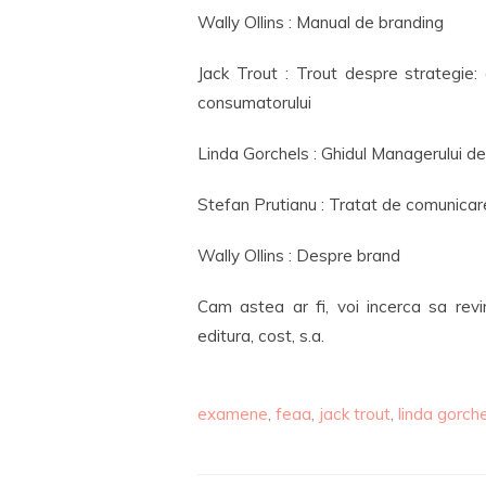
Wally Ollins : Manual de branding
Jack Trout : Trout despre strategie:
consumatorului
Linda Gorchels : Ghidul Managerului d
Stefan Prutianu : Tratat de comunicare
Wally Ollins : Despre brand
Cam astea ar fi, voi incerca sa rev
editura, cost, s.a.
examene
,
feaa
,
jack trout
,
linda gorch