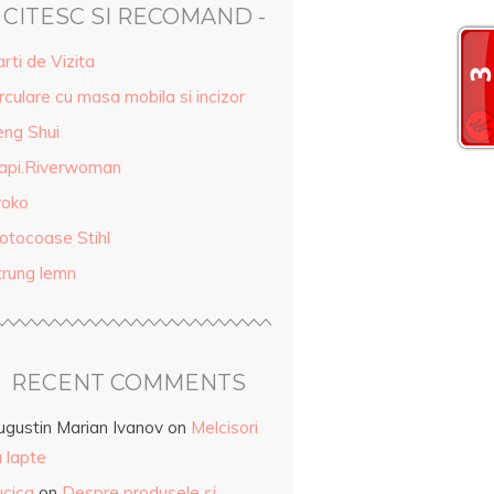
- CITESC SI RECOMAND -
rti de Vizita
rculare cu masa mobila si incizor
eng Shui
api.Riverwoman
roko
otocoase Stihl
trung lemn
RECENT COMMENTS
ugustin Marian Ivanov
on
Melcisori
 lapte
ucica
on
Despre produsele și