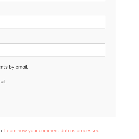
nts by email.
il.
m.
Learn how your comment data is processed.