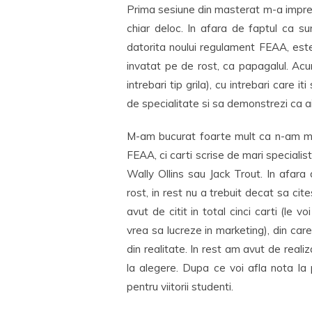
Prima sesiune din masterat m-a impres
chiar deloc. In afara de faptul ca s
datorita noului regulament FEAA, est
invatat pe de rost, ca papagalul. Ac
intrebari tip grila), cu intrebari care it
de specialitate si sa demonstrezi ca ai i
M-am bucurat foarte mult ca n-am mai 
FEAA, ci carti scrise de mari specialisti
Wally Ollins sau Jack Trout. In afara
rost, in rest nu a trebuit decat sa ci
avut de citit in total cinci carti (le
vrea sa lucreze in marketing), din car
din realitate. In rest am avut de reali
la alegere. Dupa ce voi afla nota la p
pentru viitorii studenti.