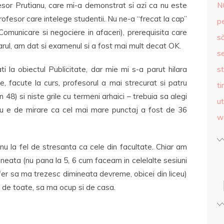
sor Prutianu, care mi-a demonstrat si azi ca nu este
N
profesor care intelege studentii. Nu ne-a “frecat la cap”
p
omunicare si negociere in afaceri), prerequisita care
s
rul, am dat si examenul si a fost mai mult decat OK.
se
i la obiectul Publicitate, dar mie mi s-a parut hilara
st
te, facute la curs, profesorul a mai strecurat si patru
ti
8) si niste grile cu termeni arhaici – trebuia sa alegi
ut
 Nu e de mirare ca cel mai mare punctaj a fost de 36
w
nu la fel de stresanta ca cele din facultate. Chiar am
ineata (nu pana la 5, 6 cum faceam in celelalte sesiuni
fer sa ma trezesc dimineata devreme, obicei din liceu)
s de toate, sa ma ocup si de casa.