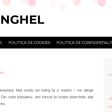
ANGHEL
SC
POLITICA DE COOKIES
POLITICA DE CONFIDENȚIALI
diu
sesiunea. Mai vreau sa merg la o marire – voi alege
. Din cate banuiesc, am trecut la toate obiectele, dar
af
reu.
ar