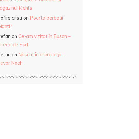
gazinul Kiehl’s
ofire cristi
on
Poarta barbatii
lanti?
tefan
on
Ce-am vizitat în Busan –
oreea de Sud
tefan
on
Născut în afara legii –
revor Noah