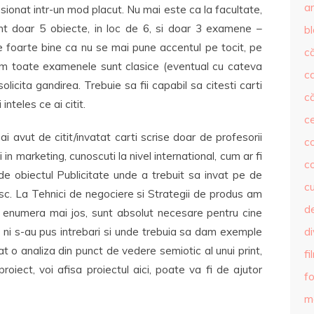
ar
ionat intr-un mod placut. Nu mai este ca la facultate,
unt doar 5 obiecte, in loc de 6, si doar 3 examene –
b
e foarte bine ca nu se mai pune accentul pe tocit, pe
că
um toate examenele sunt clasice (eventual cu cateva
c
i solicita gandirea. Trebuie sa fii capabil sa citesti carti
că
nteles ce ai citit.
c
avut de citit/invatat carti scrise doar de profesorii
co
 in marketing, cunoscuti la nivel international, cum ar fi
c
 de obiectul Publicitate unde a trebuit sa invat pe de
c
tesc. La Tehnici de negociere si Strategii de produs am
de
 voi enumera mai jos, sunt absolut necesare pentru cine
e ni s-au pus intrebari si unde trebuia sa dam exemple
d
zat o analiza din punct de vedere semiotic al unui print,
fi
roiect, voi afisa proiectul aici, poate va fi de ajutor
fo
m