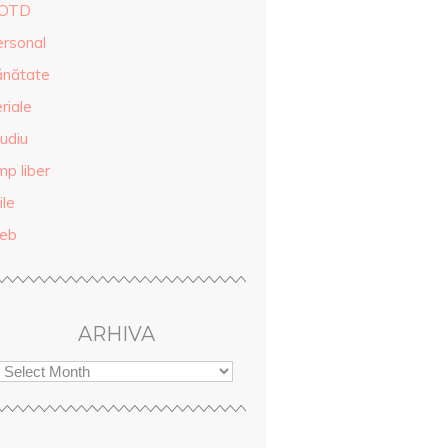
OTD
ersonal
ănătate
riale
udiu
mp liber
ile
eb
ARHIVA