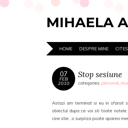
MIHAELA 
HOME
DESPRE MINE
CITE
Stop sesiune
07
FEB
2010
categories:
personal
,
stu
Astazi am terminat si eu in sfarsit 
obiectul dupa ce voi sti toate notele
cine stie…o surpriza poate aparea me