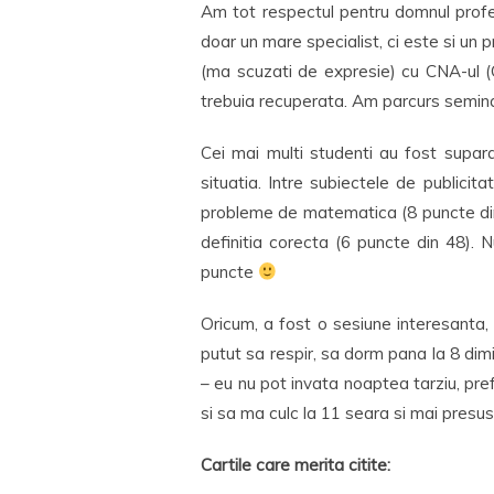
Am tot respectul pentru domnul profe
doar un mare specialist, ci este si un 
(ma scuzati de expresie) cu CNA-ul (C
trebuia recuperata. Am parcurs semina
Cei mai multi studenti au fost suparat
situatia. Intre subiectele de publicita
probleme de matematica (8 puncte din 4
definitia corecta (6 puncte din 48).
puncte
Oricum, a fost o sesiune interesanta, 
putut sa respir, sa dorm pana la 8 dim
– eu nu pot invata noaptea tarziu, pre
si sa ma culc la 11 seara si mai presu
Cartile care merita citite: