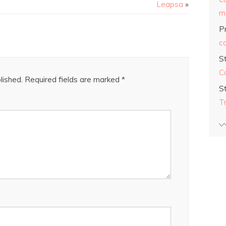
Leapsa
»
ma
Pr
co
S
C
lished.
Required fields are marked
*
S
T