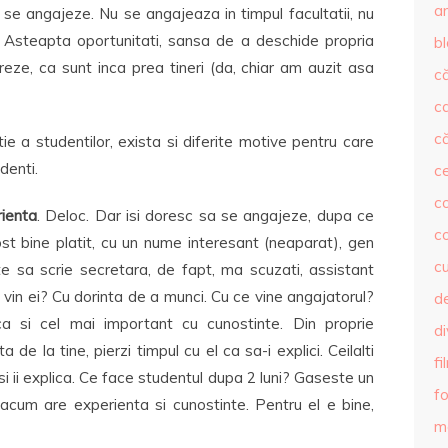
ar
 se angajeze. Nu se angajeaza in timpul facultatii, nu
 Asteapta oportunitati, sansa de a deschide propria
b
reze, ca sunt inca prea tineri (da, chiar am auzit asa
că
c
că
ie a studentilor, exista si diferite motive pentru care
denti.
c
co
rienta
. Deloc. Dar isi doresc sa se angajeze, dupa ce
c
st bine platit, cu un nume interesant (neaparat), gen
c
 sa scrie secretara, de fapt, ma scuzati, assistant
in ei? Cu dorinta de a munci. Cu ce vine angajatorul?
de
a si cel mai important cu cunostinte. Din proprie
d
 de la tine, pierzi timpul cu el ca sa-i explici. Ceilalti
fi
 si ii explica. Ce face studentul dupa 2 luni? Gaseste un
fo
 acum are experienta si cunostinte. Pentru el e bine,
m