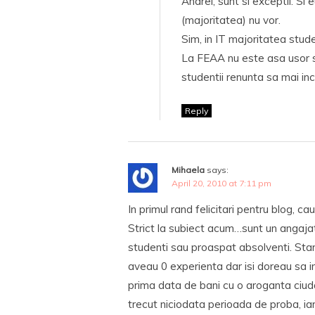
Andrei, sunt si exceptii. Si e
(majoritatea) nu vor.
Sim, in IT majoritatea stude
La FEAA nu este asa usor sa
studentii renunta sa mai in
Reply
Mihaela
says:
April 20, 2010 at 7:11 pm
In primul rand felicitari pentru blog, 
Strict la subiect acum…sunt un angaja
studenti sau proaspat absolventi. Star
aveau 0 experienta dar isi doreau sa in
prima data de bani cu o aroganta ciud
trecut niciodata perioada de proba, iar