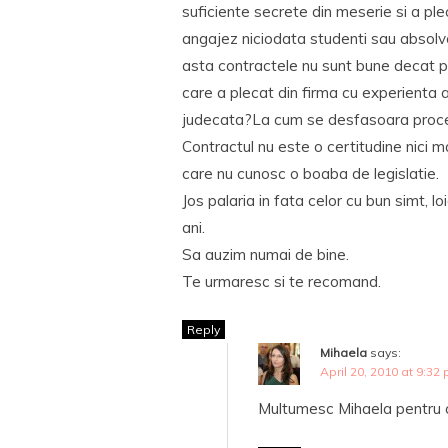
suficiente secrete din meserie si a pl
angajez niciodata studenti sau absolve
asta contractele nu sunt bune decat pe
care a plecat din firma cu experienta ac
judecata?La cum se desfasoara proces
Contractul nu este o certitudine nici ma
care nu cunosc o boaba de legislatie.
Jos palaria in fata celor cu bun simt, lo
ani.
Sa auzim numai de bine.
Te urmaresc si te recomand.
Reply
Mihaela
says:
April 20, 2010 at 9:32
Multumesc Mihaela pentru 