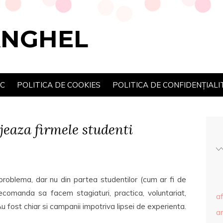
ANGHEL
SC
POLITICA DE COOKIES
POLITICA DE CONFIDENȚIALI
jeaza firmele studenti
oblema, dar nu din partea studentilor (cum ar fi de
recomanda sa facem stagiaturi, practica, voluntariat,
af
 fost chiar si campanii impotriva lipsei de experienta.
ar