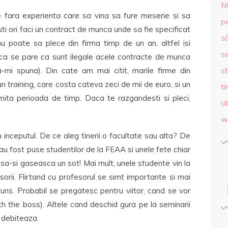
N
e fara experienta care sa vina sa fure meserie si sa
p
uti ori faci un contract de munca unde sa fie specificat
s
nu poate sa plece din firma timp de un an, altfel isi
se
ca se pare ca sunt ilegale acele contracte de munca
a-mi spuna). Din cate am mai citit, marile firme din
st
n training, care costa cateva zeci de mii de euro, si un
ti
mita perioada de timp. Daca te razgandesti si pleci,
ut
w
 inceputul. De ce aleg tinerii o facultate sau alta? De
au fost puse studentilor de la FEAA si unele fete chiar
 sa-si gaseasca un sot! Mai mult, unele studente vin la
orii. Flirtand cu profesorul se simt importante si mai
uns. Probabil se pregatesc pentru viitor, cand se vor
h the boss). Altele cand deschid gura pe la seminarii
 debiteaza.