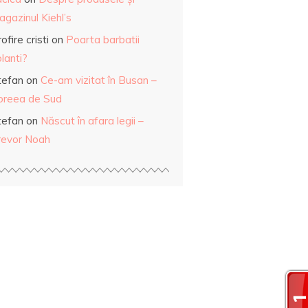
gazinul Kiehl’s
ofire cristi
on
Poarta barbatii
lanti?
tefan
on
Ce-am vizitat în Busan –
oreea de Sud
tefan
on
Născut în afara legii –
revor Noah