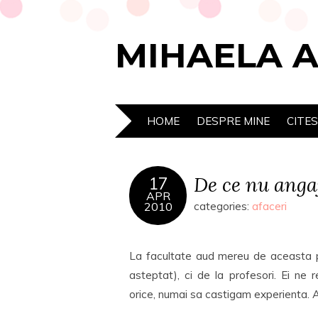
MIHAELA 
HOME
DESPRE MINE
CITE
De ce nu anga
17
APR
2010
categories:
afaceri
La facultate aud mereu de aceasta pr
asteptat), ci de la profesori. Ei ne 
orice, numai sa castigam experienta. Au