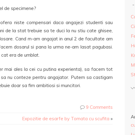
tfel de specimene?
Ca
ti ofera niste compensari daca angajezi studenti sau
Ci
ni de la stat trebuie sa te duci la nu stiu cate ghisee,
F
e dosare. Cand m-am angajat in anul 2 de facultate am
H
 facem dosarul si pana la urma ne-am lasat pagubasi.
 cat era de umblat.
K
M
er mai ales la cei cu putina experienta), sa facem tot
S
i sa nu conteze pentru angajator. Putem sa castigam
buie doar sa fim ambitiosi si muncitori.
9 Comments
A
Expozitie de esarfe by Tomata cu scufita
»
cu
L