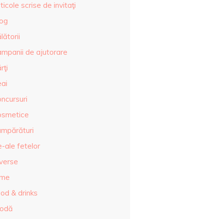
ticole scrise de invitaţi
log
lătorii
ampanii de ajutorare
rţi
eai
ncursuri
osmetice
umpărături
-ale fetelor
iverse
lme
od & drinks
odă