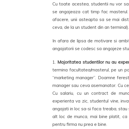
Cu toate acestea, studentii nu vor sa
se angajeaza cat timp fac masterul.
afacere, unii asteapta sa se mai dist
ceva, de la un student din an terminal).
In afara de lipsa de motivare si ambit
angajatorii se codesc sa angajeze stu
1.
Majoritatea studentilor nu au expe
termina facultatea/masterul, pe un po
“marketing manager”. Doamne fereste
manager sau ceva asemanator. Cu ce v
Cu salariu, cu un contract de munc
experienta va zic, studentul vine, invata
angajati in loc sa-si faca treaba, stau
alt loc de munca, mai bine platit, ca
pentru firma nu prea e bine.