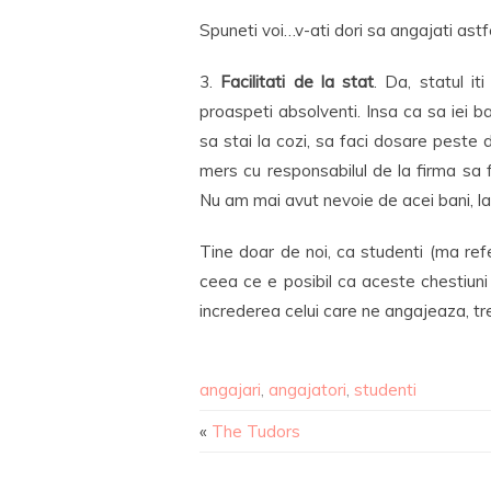
Spuneti voi…v-ati dori sa angajati as
3.
Facilitati de la stat
. Da, statul i
proaspeti absolventi. Insa ca sa iei ba
sa stai la cozi, sa faci dosare pest
mers cu responsabilul de la firma sa
Nu am mai avut nevoie de acei bani, la
Tine doar de noi, ca studenti (ma ref
ceea ce e posibil ca aceste chestiun
increderea celui care ne angajeaza, tre
angajari
,
angajatori
,
studenti
«
The Tudors