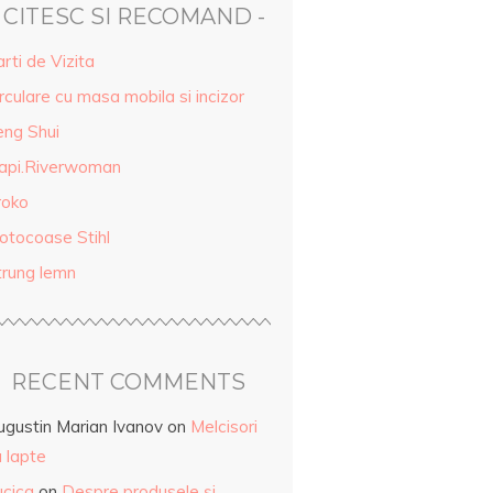
- CITESC SI RECOMAND -
rti de Vizita
rculare cu masa mobila si incizor
eng Shui
api.Riverwoman
roko
otocoase Stihl
trung lemn
RECENT COMMENTS
ugustin Marian Ivanov
on
Melcisori
 lapte
ucica
on
Despre produsele și