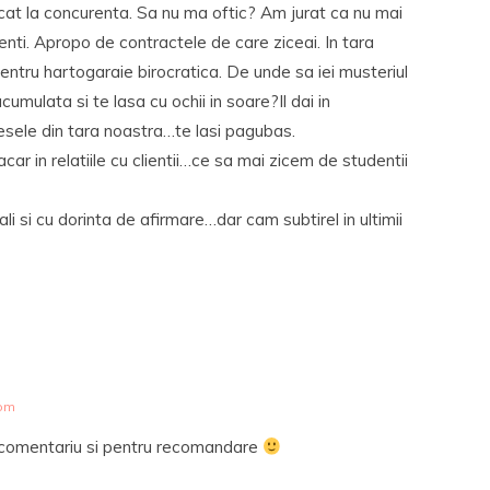
ecat la concurenta. Sa nu ma oftic? Am jurat ca nu mai
nti. Apropo de contractele de care ziceai. In tara
ntru hartogaraie birocratica. De unde sa iei musteriul
umulata si te lasa cu ochii in soare?Il dai in
ele din tara noastra…te lasi pagubas.
car in relatiile cu clientii…ce sa mai zicem de studentii
iali si cu dorinta de afirmare…dar cam subtirel in ultimii
 pm
comentariu si pentru recomandare