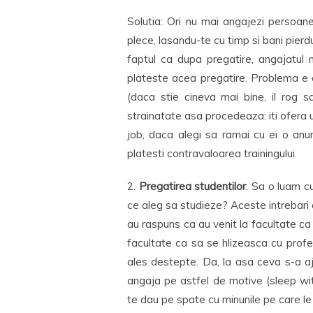
Solutia: Ori nu mai angajezi persoan
plece, lasandu-te cu timp si bani pierd
faptul ca dupa pregatire, angajatul 
plateste acea pregatire. Problema e 
(daca stie cineva mai bine, il rog s
strainatate asa procedeaza: iti ofera u
job, daca alegi sa ramai cu ei o anu
platesti contravaloarea trainingului.
2.
Pregatirea studentilor
. Sa o luam cu
ce aleg sa studieze? Aceste intrebari 
au raspuns ca au venit la facultate ca
facultate ca sa se hlizeasca cu profes
ales destepte. Da, la asa ceva s-a aj
angaja pe astfel de motive (sleep wit
te dau pe spate cu minunile pe care le