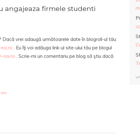
 angajeaza firmele studenti
ma
Pr
co
S
? Dacă vrei adaugă următoarele date în blogroll-ul tău:
C
noi.ro
. Eu îţi voi adăuga link-ul site-ului tău pe blogul
S
i-noi.ro
. Scrie-mi un comentariu pe blog să ştiu dacă
T
7 am