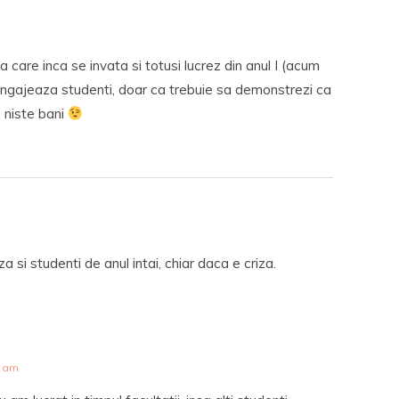
a care inca se invata si totusi lucrez din anul I (acum
e angajeaza studenti, doar ca trebuie sa demonstrezi ca
i niste bani
si studenti de anul intai, chiar daca e criza.
9 am