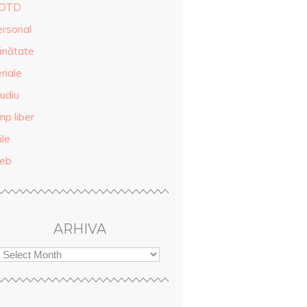
OTD
ersonal
ănătate
riale
udiu
mp liber
ile
eb
ARHIVA