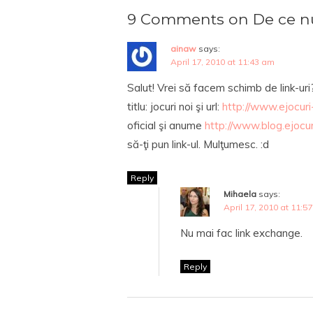
9 Comments on De ce nu
ainaw
says:
April 17, 2010 at 11:43 am
Salut! Vrei să facem schimb de link-uri
titlu: jocuri noi şi url:
http://www.ejocuri-
oficial şi anume
http://www.blog.ejocur
să-ţi pun link-ul. Mulţumesc. :d
Reply
Mihaela
says:
April 17, 2010 at 11:5
Nu mai fac link exchange.
Reply