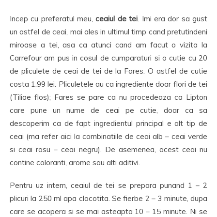
Incep cu preferatul meu,
ceaiul de tei
. Imi era dor sa gust
un astfel de ceai, mai ales in ultimul timp cand pretutindeni
miroase a tei, asa ca atunci cand am facut o vizita la
Carrefour am pus in cosul de cumparaturi si o cutie cu 20
de pliculete de ceai de tei de la Fares. O astfel de cutie
costa 1.99 lei. Pliculetele au ca ingrediente doar flori de tei
(Tiliae flos); Fares se pare ca nu procedeaza ca Lipton
care pune un nume de ceai pe cutie, doar ca sa
descoperim ca de fapt ingredientul principal e alt tip de
ceai (ma refer aici la combinatiile de ceai alb – ceai verde
si ceai rosu – ceai negru). De asemenea, acest ceai nu
contine coloranti, arome sau alti aditivi.
Pentru uz intern, ceaiul de tei se prepara punand 1 – 2
plicuri la 250 ml apa clocotita. Se fierbe 2 – 3 minute, dupa
care se acopera si se mai asteapta 10 – 15 minute. Ni se