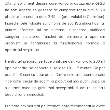
Ultimul sortiment despre care voi vorbi astazi este
ceaiul
de soc
. Acesta se gaseste de cumparat tot in cutii cu 20
pliculete de ceai, la doar 2.49 lei (pret valabil in Carrefour).
Ingredientele folosite sunt florile de soc (Sambuci flos) iar
printre efectele lui se numara: sustinerea purificarii
sangelui, sustinerea functiei de eliminare a apei din
organism si contribuirea la functionarea normala a
aparatului respirator.
Pentru a-l prepara, se face o infuzie dintr-un plic la 200 ml
apa clocotita, se acopera si se lasa 10 – 15 minute. Se pot
bea 2 – 3 cani cu ceai pe zi. Dintre cele trei tipuri de ceai
incercate, ceaiul de soc mi-a placut cel mai putin. Dupa ce
s-a racit avea un gust mai acceptabil si am reusit sa-l
beau chiar si neindulcit.
Din cate am mai citit pe internet, este recomandat la diete