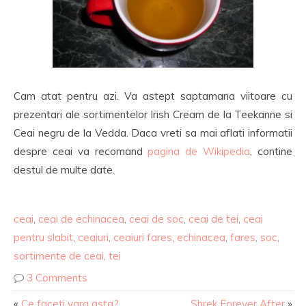
Cam atat pentru azi. Va astept saptamana viitoare cu
prezentari ale sortimentelor Irish Cream de la Teekanne si
Ceai negru de la Vedda. Daca vreti sa mai aflati informatii
despre ceai va recomand
pagina de Wikipedia
, contine
destul de multe date.
ceai
,
ceai de echinacea
,
ceai de soc
,
ceai de tei
,
ceai
pentru slabit
,
ceaiuri
,
ceaiuri fares
,
echinacea
,
fares
,
soc
,
sortimente de ceai
,
tei
3 Comments
«
Ce faceti vara asta?
Shrek Forever After
»