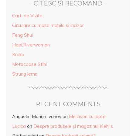
- CITESC SI RECOMAND -
Carti de Vizita
Circulare cu masa mobila si incizor
Feng Shui
Hapi.Riverwoman
Kroko
Motocoase Stihl
Strung lemn
RECENT COMMENTS
Augustin Marian Ivanov
on
Melcisori cu lapte
Lucica
on
Despre produsele și magazinul Kiehl’s
Profire cristi
on
Poarta barbatii colanti?