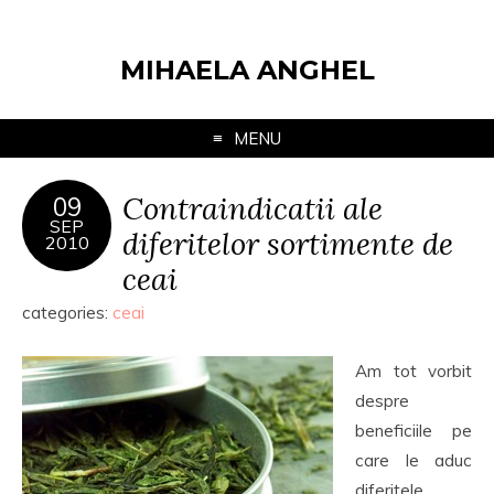
MIHAELA ANGHEL
MENU
Contraindicatii ale
09
SEP
diferitelor sortimente de
2010
ceai
categories:
ceai
Am tot vorbit
despre
beneficiile pe
care le aduc
diferitele