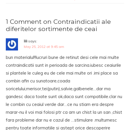
1 Comment on Contraindicatii ale
diferitelor sortimente de ceai
lili
says:
May 25, 2012 at 9:45 am
bun materialul!!lucruri bune de retinut desi cele mai multe
contraindicatii sunt in perioada de sarcina.iubesc ceaiurile
si plantele le culeg eu de cele mai multe ori .imi place sa
combin afin cu sunatoare,coada
soricelului,merisor,tei(putin),salvie,galbenele…dar ma
gandesc daca toate sunt ok,daca sunt compatibile.clar nu
le combin cu ceaiul verde dar…ce nu stiam era despre
marar-nu il voi mai folosi ptr ca am un chist la un san ,chist
fara probleme dar nu e cazul de …stimulare .multumesc
pentru toate informatiile si astept orice descoperire