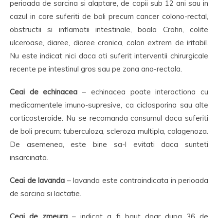
perioada de sarcina si alaptare, de copii sub 12 ani sau in
cazul in care suferiti de boli precum cancer colono-rectal,
obstructii si inflamatii intestinale, boala Crohn, colite
ulceroase, diaree, diaree cronica, colon extrem de iritabil.
Nu este indicat nici daca ati suferit interventii chirurgicale
recente pe intestinul gros sau pe zona ano-rectala.
Ceai de echinacea
– echinacea poate interactiona cu
medicamentele imuno-supresive, ca ciclosporina sau alte
corticosteroide. Nu se recomanda consumul daca suferiti
de boli precum: tuberculoza, scleroza multipla, colagenoza.
De asemenea, este bine sa-l evitati daca sunteti
insarcinata.
Ceai de lavanda
– lavanda este contraindicata in perioada
de sarcina si lactatie.
Ceai de zmeura
– indicat a fi baut doar dupa 36 de