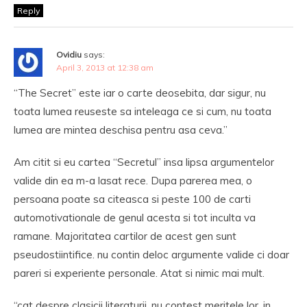
Reply
Ovidiu
says:
April 3, 2013 at 12:38 am
“The Secret” este iar o carte deosebita, dar sigur, nu
toata lumea reuseste sa inteleaga ce si cum, nu toata
lumea are mintea deschisa pentru asa ceva.”
Am citit si eu cartea “Secretul” insa lipsa argumentelor
valide din ea m-a lasat rece. Dupa parerea mea, o
persoana poate sa citeasca si peste 100 de carti
automotivationale de genul acesta si tot inculta va
ramane. Majoritatea cartilor de acest gen sunt
pseudostiintifice. nu contin deloc argumente valide ci doar
pareri si experiente personale. Atat si nimic mai mult.
“cat despre clasicii literaturii, nu contest meritele lor, in