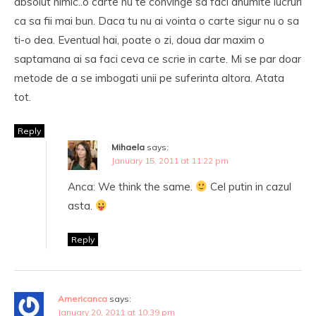
absolut nimic..o carte nu te convinge sa faci anumite lucruri
ca sa fii mai bun. Daca tu nu ai vointa o carte sigur nu o sa
ti-o dea. Eventual hai, poate o zi, doua dar maxim o
saptamana ai sa faci ceva ce scrie in carte. Mi se par doar
metode de a se imbogati unii pe suferinta altora. Atata
tot.
Reply
Mihaela
says:
January 15, 2011 at 11:22 pm
Anca: We think the same.
Cel putin in cazul
asta.
Reply
Americanca
says:
January 20, 2011 at 10:39 pm