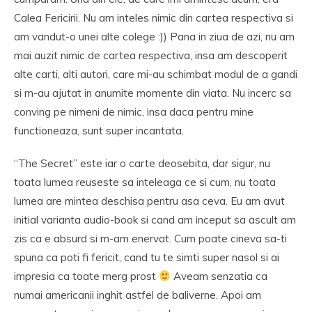
Calea Fericirii. Nu am inteles nimic din cartea respectiva si
am vandut-o unei alte colege :)) Pana in ziua de azi, nu am
mai auzit nimic de cartea respectiva, insa am descoperit
alte carti, alti autori, care mi-au schimbat modul de a gandi
si m-au ajutat in anumite momente din viata. Nu incerc sa
conving pe nimeni de nimic, insa daca pentru mine
functioneaza, sunt super incantata.
“The Secret” este iar o carte deosebita, dar sigur, nu
toata lumea reuseste sa inteleaga ce si cum, nu toata
lumea are mintea deschisa pentru asa ceva. Eu am avut
initial varianta audio-book si cand am inceput sa ascult am
zis ca e absurd si m-am enervat. Cum poate cineva sa-ti
spuna ca poti fi fericit, cand tu te simti super nasol si ai
impresia ca toate merg prost
Aveam senzatia ca
numai americanii inghit astfel de baliverne. Apoi am