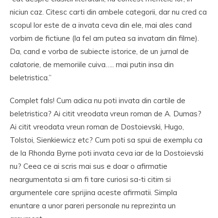
niciun caz. Citesc carti din ambele categorii, dar nu cred ca
scopul lor este de a invata ceva din ele, mai ales cand
vorbim de fictiune (la fel am putea sa invatam din filme).
Da, cand e vorba de subiecte istorice, de un jurnal de
calatorie, de memoriile cuiva….. mai putin insa din
beletristica.”
Complet fals! Cum adica nu poti invata din cartile de
beletristica? Ai citit vreodata vreun roman de A. Dumas?
Ai citit vreodata vreun roman de Dostoievski, Hugo,
Tolstoi, Sienkiewicz etc? Cum poti sa spui de exemplu ca
de la Rhonda Byrne poti invata ceva iar de la Dostoievski
nu? Ceea ce ai scris mai sus e doar o afirmatie
neargumentata si am fi tare curiosi sa-ti citim si
argumentele care sprijina aceste afirmatii. Simpla
enuntare a unor pareri personale nu reprezinta un