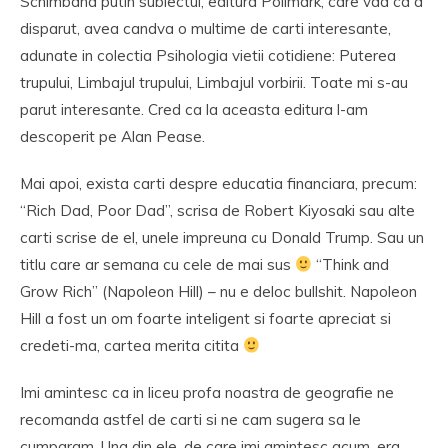
Schimband putin subiectul, editura Polimark, care vad ca a
disparut, avea candva o multime de carti interesante,
adunate in colectia Psihologia vietii cotidiene: Puterea
trupului, Limbajul trupului, Limbajul vorbirii. Toate mi s-au
parut interesante. Cred ca la aceasta editura l-am
descoperit pe Alan Pease.
Mai apoi, exista carti despre educatia financiara, precum:
“Rich Dad, Poor Dad”, scrisa de Robert Kiyosaki sau alte
carti scrise de el, unele impreuna cu Donald Trump. Sau un
titlu care ar semana cu cele de mai sus
“Think and
Grow Rich” (Napoleon Hill) – nu e deloc bullshit. Napoleon
Hill a fost un om foarte inteligent si foarte apreciat si
credeti-ma, cartea merita citita
Imi amintesc ca in liceu profa noastra de geografie ne
recomanda astfel de carti si ne cam sugera sa le
cumparam. Una din ele, de care imi amintesc acum, era