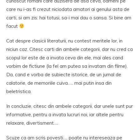
cunoscut romani care auzisera de asa ceva, oameni pe
care nu i-as fi crezut niciodata amatori ai genului asta de
carti, si am zis: hai totusi, sa-i mai dau o sansa. Si bine am
facut
Cat despre clasicii literaturii, nu contest meritele lor, in
niciun caz. Citesc carti din ambele categorii, dar nu cred ca
scopul lor este de a invata ceva din ele, mai ales cand
vorbim de fictiune (la fel am putea sa invatam din filme).
Da, cand e vorba de subiecte istorice, de un jurnal de
calatorie, de memoriile cuiva….. mai putin insa din
beletristica.
In concluzie, citesc din ambele categorii, dar unele sunt pur
informative, pentru a invata lucruri noi, iar altele pentru
relaxare, divertisment….
Scuze ca am scris povesti…. poate nu intereseaza pe