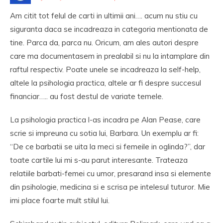
Am citit tot felul de carti in ultimii ani…. acum nu stiu cu
siguranta daca se incadreaza in categoria mentionata de
tine. Parca da, parca nu. Oricum, am ales autori despre
care ma documentasem in prealabil si nu la intamplare din
raftul respectiv. Poate unele se incadreaza la self-help,
altele la psihologia practica, altele ar fi despre succesul
financiar….. au fost destul de variate temele.
La psihologia practica l-as incadra pe Alan Pease, care
scrie si impreuna cu sotia lui, Barbara. Un exemplu ar fi:
“De ce barbatii se uita la meci si femeile in oglinda?”, dar
toate cartile lui mi s-au parut interesante. Trateaza
relatiile barbati-femei cu umor, presarand insa si elemente
din psihologie, medicina si e scrisa pe intelesul tuturor. Mie
imi place foarte mult stilul lui.