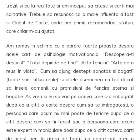
trezit si eu la realitate si am inceput sa citesc si carti mai
calitative. Trebuie sa recunosc ca o mare influenta a fost
si Clubul de Carte, unde am primit recomandari, sfaturi,
care chiar m-au ajutat.
Am ramas in schimb cu o parere foarte proasta despre
acele carti de psihologie motivationala. “Descopera-ti
destinul”, “Totul depinde de tine”, “Arta fericirii”, “Arta de a
reusi in viata”, “Cum sa ajungi destept, sanatos si bogat!”
(toate sunt titluri reale) si altele asemenea nu fac decat
sa insele oamenii, cu promisiuni de fericire eterna si
bogatie. As vrea si eu sa vad pe cineva care s-a imbogatit
dupa ce a citit o carte despre cum sa te imbogatesti, o
persoana care acum nu mai poate de fericire dupa ce a
citit despre cum sa fii fericit sau o persoana care acum
este expert in manipulare doar dupa ce a citit cateva carti
de acest gen. In afara de faptul ca poate pot oferi o