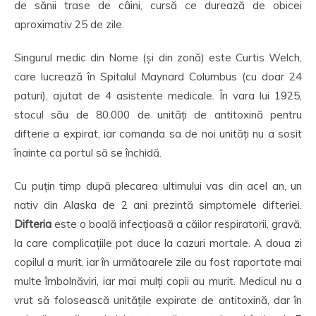
de sănii trase de câini, cursă ce durează de obicei
aproximativ 25 de zile.
Singurul medic din Nome (și din zonă) este Curtis Welch,
care lucrează în Spitalul Maynard Columbus (cu doar 24
paturi), ajutat de 4 asistente medicale. În vara lui 1925,
stocul său de 80.000 de unități de antitoxină pentru
difterie a expirat, iar comanda sa de noi unități nu a sosit
înainte ca portul să se închidă.
Cu puțin timp după plecarea ultimului vas din acel an, un
nativ din Alaska de 2 ani prezintă simptomele difteriei.
Difteria
este o boală infecțioasă a căilor respiratorii, gravă,
la care complicațiile pot duce la cazuri mortale. A doua zi
copilul a murit, iar în următoarele zile au fost raportate mai
multe îmbolnăviri, iar mai mulți copii au murit. Medicul nu a
vrut să folosească unitățile expirate de antitoxină, dar în