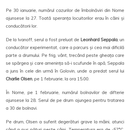
Pe 30 ianuarie, numărul cazurilor de îmbolnăviri din Nome
ajunsese la 27. Toată speranța locuitorilor erau în câini și
conducătorii lor.
De la Ivanoff, serul a fost preluat de
Leonhard Seppala
, un
conducător experimentat, care a parcurs și cea mai dificilă
parte a drumului. Pe frig, vânt, trecând peste gheața care
se spărgea și care amenința să-i scufunde în apă, Seppala
a juns în cele din urmă în Golovin, unde a predat serul lui
Charlie Olsen
, pe 1 februarie, la ora 15.00.
În Nome, pe 1 februarie, numărul bolnavilor de difterie
ajunsese la 28. Serul de pe drum ajungea pentru tratarea
a 30 de bolnavi.
Pe drum, Olsen a suferit degerături grave la mâini, atunci
când a pus pături peste câini. Temperatura era de -57°C.