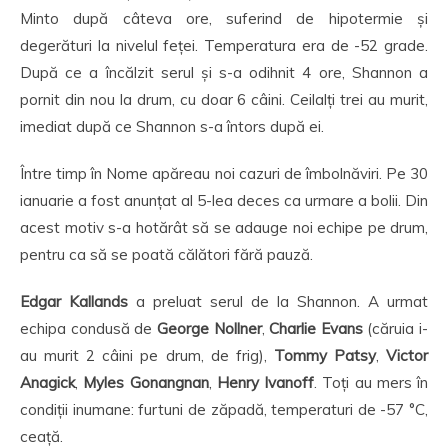
Minto după câteva ore, suferind de hipotermie și
degerături la nivelul feței. Temperatura era de -52 grade.
După ce a încălzit serul și s-a odihnit 4 ore, Shannon a
pornit din nou la drum, cu doar 6 câini. Ceilalți trei au murit,
imediat după ce Shannon s-a întors după ei.
Între timp în Nome apăreau noi cazuri de îmbolnăviri. Pe 30
ianuarie a fost anunțat al 5-lea deces ca urmare a bolii. Din
acest motiv s-a hotărât să se adauge noi echipe pe drum,
pentru ca să se poată călători fără pauză.
Edgar Kallands
a preluat serul de la Shannon. A urmat
echipa condusă de
George Nollner
,
Charlie Evans
(căruia i-
au murit 2 câini pe drum, de frig),
Tommy Patsy
,
Victor
Anagick
,
Myles Gonangnan
,
Henry Ivanoff
. Toți au mers în
condiții inumane: furtuni de zăpadă, temperaturi de -57 °C,
ceață.