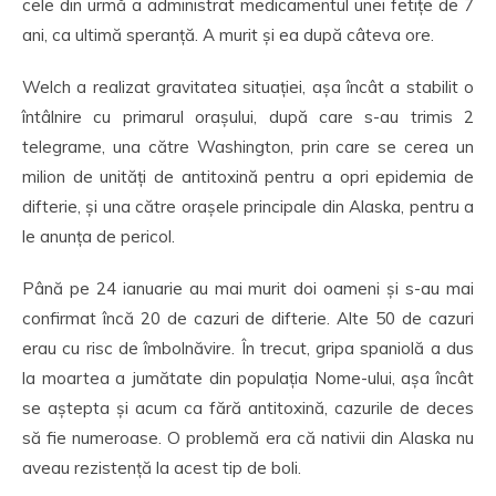
cele din urmă a administrat medicamentul unei fetițe de 7
ani, ca ultimă speranță. A murit și ea după câteva ore.
Welch a realizat gravitatea situației, așa încât a stabilit o
întâlnire cu primarul orașului, după care s-au trimis 2
telegrame, una către Washington, prin care se cerea un
milion de unități de antitoxină pentru a opri epidemia de
difterie, și una către orașele principale din Alaska, pentru a
le anunța de pericol.
Până pe 24 ianuarie au mai murit doi oameni și s-au mai
confirmat încă 20 de cazuri de difterie. Alte 50 de cazuri
erau cu risc de îmbolnăvire. În trecut, gripa spaniolă a dus
la moartea a jumătate din populația Nome-ului, așa încât
se aștepta și acum ca fără antitoxină, cazurile de deces
să fie numeroase. O problemă era că nativii din Alaska nu
aveau rezistență la acest tip de boli.