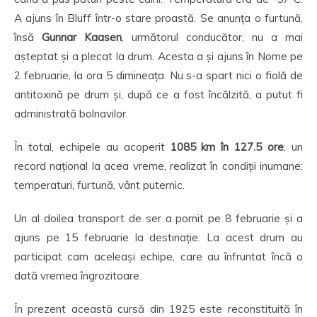
A ajuns în Bluff într-o stare proastă. Se anunța o furtună,
însă
Gunnar Kaasen
, următorul conducător, nu a mai
așteptat și a plecat la drum. Acesta a și ajuns în Nome pe
2 februarie, la ora 5 dimineața. Nu s-a spart nici o fiolă de
antitoxină pe drum și, după ce a fost încălzită, a putut fi
administrată bolnavilor.
În total, echipele au acoperit
1085 km în 127.5 ore
, un
record național la acea vreme, realizat în condiții inumane:
temperaturi, furtună, vânt puternic.
Un al doilea transport de ser a pornit pe 8 februarie și a
ajuns pe 15 februarie la destinație. La acest drum au
participat cam aceleași echipe, care au înfruntat încă o
dată vremea îngrozitoare.
În prezent această cursă din 1925 este reconstituită în