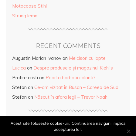
Motocoase Stihl
Strung lemn
RECENT COMMENTS
Augustin Marian Ivanov
on
Melcisori cu lapte
Lucica
on
Despre produsele și magazinul Kiehl’s
Profire cristi
on
Poarta barbatii colanti?
Stefan
on
Ce-am vizitat în Busan – Coreea de Sud
Stefan
on
Născut în afara legii – Trevor Noah
Acest site foloseste cookie-uri. Continuarea navigarii implica
acceptarea lor.
© Copyright
Mihaela Anghel
2026. Powered by
WordPress
.