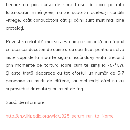
fiecare an, prin cursa de sănii trase de câini pe ruta
Iditarodului. Bineînțeles, nu se suportă aceleași condiții
vitrege, atât conducătorii cât și câinii sunt mult mai bine
protejați.
Povestea relatată mai sus este impresionantă prin faptul
că acei conducători de sanie s-au sacrificat pentru a salva
niște copii de la moarte sigură, riscându-și viața, trecând
prin momente de tortură (oare cum te simți la -57°C?).
Și este tristă deoarece cu tot efortul, un număr de 5-7
persoane au murit de difterie, iar mai mulți câini nu au
supraviețuit drumului și au murit de frig.
Sursă de informare:
http://en.wikipedia.org/wiki/1925_serum_run_to_Nome