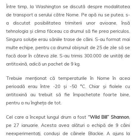
Între timp, la Washington se discută despre modalitatea
de transport a serului către Nome. Pe apă nu se putea, s-
a discutat posibilitatea trimiterii unor avioane, însă
tehnologia și clima făceau ca drumul să fie prea periculos.
Singura soluție erau săniile trase de câini. S-au format mai
multe echipe, pentru ca drumul obișnuit de 25 de zile să se
facă doar în câteva zile. S-au trimis 300.000 de unități de
antitoxină, adică un pachet de 9 kg.
Trebuie menționat că temperaturile în Nome în acea
perioadă erau între -20 și -50 °C. Chiar și fiolele cu
antitoxină au trebuit să fie împachetate foarte bine,
pentru a nu îngheța de tot.
Cel care a început lungul drum a fost
“Wild Bill” Shannon
,
pe 27 ianuarie. Acesta avea alături o echipă de 9 câini
neexperimentați, conduși de câinele Blackie. A ajuns la