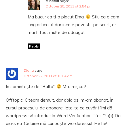
Mihaela
says:
October 25, 2011 at 2:54 pm
Ma bucur ca ti-a placut Ema.
Stiu ca e cam
lung articolul, dar inca e povestit pe scurt, ar
mai fi fost multe de adaugat.
Reply
Diana
says:
October 27, 2011 at 10:04 am
Îmi aminteşte de “Balto”.
M-a mişcat!
Offtopic: Citeam demult, dar abia azi m-am abonat. În
cursul procesului de abonare, iete-te ce cuvânt îmi dă
wordpress să introduc la Word Verification: “falit”! :)))) Da,
aia-s eu. Ce bine mă cunoaşte wordpressul. He he!