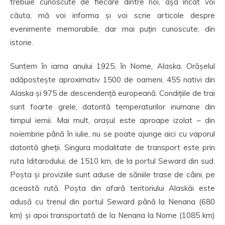
trebuie cunoscute de fiecare dintre noi, așa încât voi
căuta, mă voi informa și voi scrie articole despre
evenimente memorabile, dar mai puțin cunoscute, din
istorie.
Suntem în iarna anului 1925, în Nome, Alaska. Orășelul
adăpostește aproximativ 1500 de oameni, 455 nativi din
Alaska și 975 de descendență europeană. Condițiile de trai
sunt foarte grele, datorită temperaturilor inumane din
timpul iernii. Mai mult, orașul este aproape izolat – din
noiembrie până în iulie, nu se poate ajunge aici cu vaporul
datorită gheții. Singura modalitate de transport este prin
ruta Iditarodului, de 1510 km, de la portul Seward din sud.
Poșta și proviziile sunt aduse de săniile trase de câini, pe
această rută. Poșta din afară teritoriului Alaskăi este
adusă cu trenul din portul Seward până la Nenana (680
km) și apoi transportată de la Nenana la Nome (1085 km)