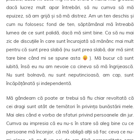
dacă lucrez mult apar întrebări, să nu cumva să mă
epuizez, să am grijă și să mă distrez. Am un ten deschis și
cum nu folosesc fond de ten, săptămânal mă întreabă
lumea de ce sunt palidă, dacă mă simt bine. Ca să nu mai
zic de discuțiile în care sunt încurajată să mănânc mai mult
pentru că sunt prea slabă (nu sunt prea slabă, dar mă simt
tare bine când mi se spune asta
). Mă bucur că sunt
iubită, însă eu nu am nevoie ca cineva să mă îngrijească.
Nu sunt bolnavă, nu sunt neputincioasă, am cap, sunt
încăpățânată și independentă.
Mă gândeam că poate ar trebui să fiu chiar revoltată că
cei dragi sunt atât de temători în privința bunăstării mele.
Mai ales când e vorba de sfaturi privind persoanele din jur.
Cumva au impresia că eu nu-s în stare să aleg bine cu ce
persoane mă înconjor, că mă obligă alții să fac ceva ce nu-