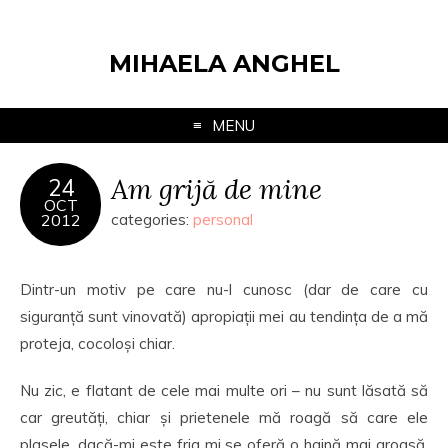
MIHAELA ANGHEL
MENU
Am grijă de mine
24
OCT
2012
categories:
personal
Dintr-un motiv pe care nu-l cunosc (dar de care cu
siguranță sunt vinovată) apropiații mei au tendința de a mă
proteja, cocoloși chiar.
Nu zic, e flatant de cele mai multe ori – nu sunt lăsată să
car greutăți, chiar și prietenele mă roagă să care ele
plasele, dacă-mi este frig mi se oferă o haină mai groasă,