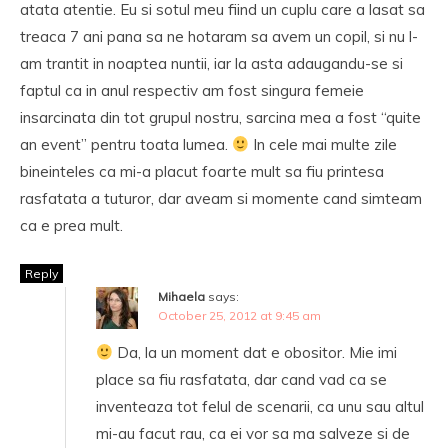
atata atentie. Eu si sotul meu fiind un cuplu care a lasat sa
treaca 7 ani pana sa ne hotaram sa avem un copil, si nu l-
am trantit in noaptea nuntii, iar la asta adaugandu-se si
faptul ca in anul respectiv am fost singura femeie
insarcinata din tot grupul nostru, sarcina mea a fost “quite
an event” pentru toata lumea.
In cele mai multe zile
bineinteles ca mi-a placut foarte mult sa fiu printesa
rasfatata a tuturor, dar aveam si momente cand simteam
ca e prea mult.
Reply
Mihaela
says:
October 25, 2012 at 9:45 am
Da, la un moment dat e obositor. Mie imi
place sa fiu rasfatata, dar cand vad ca se
inventeaza tot felul de scenarii, ca unu sau altul
mi-au facut rau, ca ei vor sa ma salveze si de