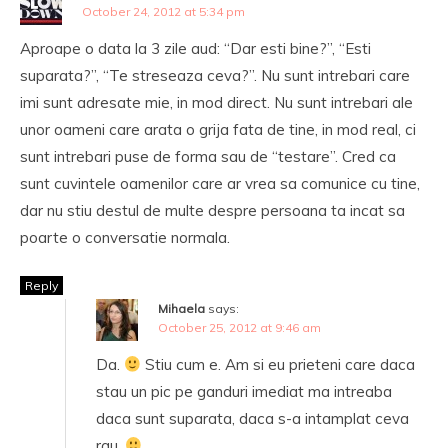
October 24, 2012 at 5:34 pm
Aproape o data la 3 zile aud: “Dar esti bine?”, “Esti
suparata?”, “Te streseaza ceva?”. Nu sunt intrebari care
imi sunt adresate mie, in mod direct. Nu sunt intrebari ale
unor oameni care arata o grija fata de tine, in mod real, ci
sunt intrebari puse de forma sau de “testare”. Cred ca
sunt cuvintele oamenilor care ar vrea sa comunice cu tine,
dar nu stiu destul de multe despre persoana ta incat sa
poarte o conversatie normala.
Reply
Mihaela
says:
October 25, 2012 at 9:46 am
Da.
Stiu cum e. Am si eu prieteni care daca
stau un pic pe ganduri imediat ma intreaba
daca sunt suparata, daca s-a intamplat ceva
rau.