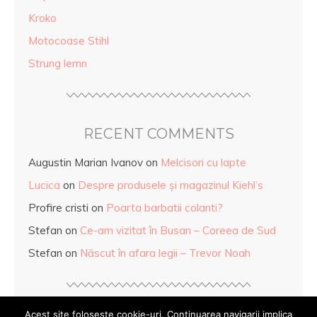
Kroko
Motocoase Stihl
Strung lemn
RECENT COMMENTS
Augustin Marian Ivanov
on
Melcisori cu lapte
Lucica
on
Despre produsele și magazinul Kiehl’s
Profire cristi
on
Poarta barbatii colanti?
Stefan
on
Ce-am vizitat în Busan – Coreea de Sud
Stefan
on
Născut în afara legii – Trevor Noah
Acest site foloseste cookie-uri. Continuarea navigarii implica