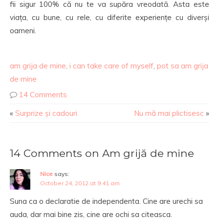
fii sigur 100% că nu te va supăra vreodată. Asta este
viața, cu bune, cu rele, cu diferite experiențe cu diverși
oameni.
am grija de mine
,
i can take care of myself
,
pot sa am grija
de mine
14 Comments
«
Surprize și cadouri
Nu mă mai plictisesc
»
14 Comments on Am grijă de mine
Nice
says:
October 24, 2012 at 9:41 am
Suna ca o declaratie de independenta. Cine are urechi sa
auda, dar mai bine zis, cine are ochi sa citeasca.