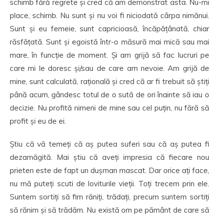
schimb fără regrete și cred că am demonstrat asta. Nu-mi
place, schimb. Nu sunt și nu voi fi niciodată cârpa nimănui.
Sunt și eu femeie, sunt capricioasă, încăpățânată, chiar
răsfățată. Sunt și egoistă într-o măsură mai mică sau mai
mare, în funcție de moment. Și am grijă să fac lucruri pe
care mi le doresc și/sau de care am nevoie. Am grijă de
mine, sunt calculată, rațională și cred că ar fi trebuit să știți
până acum, gândesc totul de o sută de ori înainte să iau o
decizie. Nu profită nimeni de mine sau cel puțin, nu fără să
profit și eu de ei.
Știu că vă temeți că aș putea suferi sau că aș putea fi
dezamăgită. Mai știu că aveți impresia că fiecare nou
prieten este de fapt un dușman mascat. Dar orice ați face,
nu mă puteți scuti de loviturile vieții. Toți trecem prin ele.
Suntem sortiți să fim răniți, trădați, precum suntem sortiți
să rănim și să trădăm. Nu există om pe pământ de care să