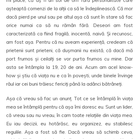
mi place, că aș fi un soi de om fără personalitate care
așteaptă comenzi de la alții ca să le îndeplinească. Că mor
dacă pierd pe unul sau pe altul așa că sunt în stare să fac
orice numai ca să nu rămân fără. Deseori am fost
caracterizată ca fiind fragilă, inocentă, naivă. Și recunosc,
am fost așa. Pentru că nu aveam experiență, credeam că
prietenii sunt prieteni, că dușmanii nu există, că dacă mă
port frumos și ceilalți se vor purta frumos cu mine. Dar
asta se întâmpla la 19, 20 de ani. Acum am acel know-
how și știu că viața nu e ca în povești, unde binele învinge
răul iar cei buni trăiesc fericiți până la adânci bătrâneți.
Așa că vreau să fac un anunț. Tot ce se întâmplă în viața
mea se întâmplă pentru că așa îmi doresc eu. Sunt un lider,
că vreau sau nu vreau, în cam toate relațiile din viața mea.
Eu iau decizii, eu hotărăsc, eu organizez, eu stabilesc
regulile. Așa a fost să fie. Dacă vreau să schimb ceva,