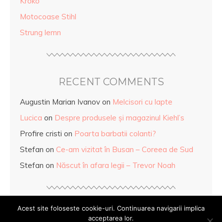
Kroko
Motocoase Stihl
Strung lemn
RECENT COMMENTS
Augustin Marian Ivanov
on
Melcisori cu lapte
Lucica
on
Despre produsele și magazinul Kiehl’s
Profire cristi
on
Poarta barbatii colanti?
Stefan
on
Ce-am vizitat în Busan – Coreea de Sud
Stefan
on
Născut în afara legii – Trevor Noah
Acest site foloseste cookie-uri. Continuarea navigarii implica
acceptarea lor.