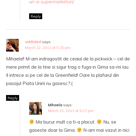
uri-si-supermarketuri/
Reply
addicted
says:
March 22, 2011 at 5:25 pm
Mihaela!! M-am indragostit de ceaiul de la pickwick – cel de
mere primit de la tine si sigur trag o fuga in Gima sa-mi iau.
Il intrece si pe cel de la Greenfield! Oare la plafarul din
pasajul Piata Unirii nu gasesc?:(
Reply
Mihaela
says:
March 22, 2011 at 5:27 pm
Ma bucur mult ca ti-a placut.
Nu, se
gaseste doar la Gima.
N-am mai vazut in nici