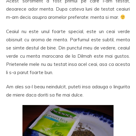
Acest sortiment a fost primul pe care l-am testat,
deoarece ador menta. Dupa cateva luni de testat ceaiuri
m-am decis asupra aromelor preferate: menta si mar.
Ceaiul nu este unul foarte special, este un ceai verde
obisnuit cu aroma de menta. Parfumul este subtil, menta
se simte destul de bine. Din punctul meu de vedere, ceaiul
verde cu menta marocana de la Dilmah este mai gustos.
Prietenele mele nu au testat insa acel ceai, asa ca acesta
li s-a parut foarte bun.
Am ales sa-l beau neindulcit, puteti insa adauga o lingurita
de miere daca doriti sa fie mai dulce.