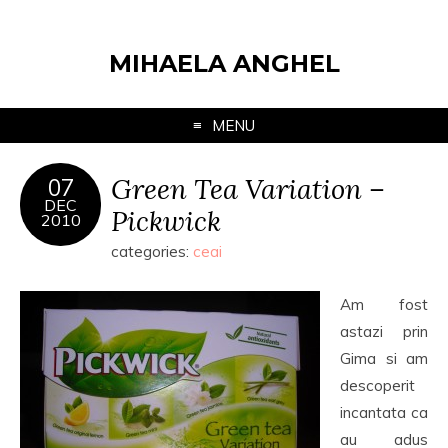
MIHAELA ANGHEL
MENU
Green Tea Variation –
07
DEC
Pickwick
2010
categories:
ceai
Am fost
astazi prin
Gima si am
descoperit
incantata ca
au adus