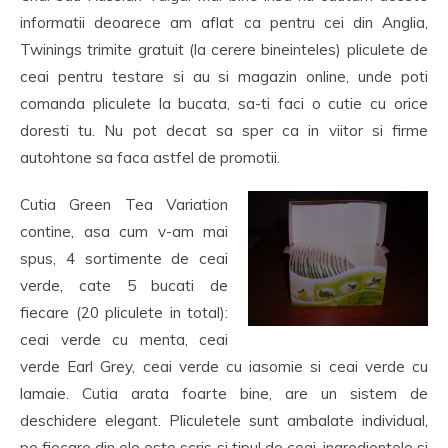
informatii deoarece am aflat ca pentru cei din Anglia,
Twinings trimite gratuit (la cerere bineinteles) pliculete de
ceai pentru testare si au si magazin online, unde poti
comanda pliculete la bucata, sa-ti faci o cutie cu orice
doresti tu. Nu pot decat sa sper ca in viitor si firme
autohtone sa faca astfel de promotii.
Cutia Green Tea Variation
contine, asa cum v-am mai
spus, 4 sortimente de ceai
verde, cate 5 bucati de
fiecare (20 pliculete in total):
ceai verde cu menta, ceai
verde Earl Grey, ceai verde cu iasomie si ceai verde cu
lamaie. Cutia arata foarte bine, are un sistem de
deschidere elegant. Pliculetele sunt ambalate individual,
pe fiecare din ele este scris si tipul de ceai, ingredientele si