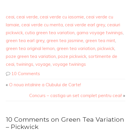
ceai
,
ceai verde
,
ceai verde cu iasomie
,
ceai verde cu
lamaie
,
ceai verde cu menta
,
ceai verde earl grey
,
ceaiuri
pickwick
,
cutia green tea variation
,
gama voyage twinings
,
green tea earl grey
,
green tea jasmine
,
green tea mint
,
green tea original lemon
,
green tea variation
,
pickwick
,
poze green tea variation
,
poze pickwick
,
sortimente de
ceai
,
twinings
,
voyage
,
voyage twinings
10 Comments
«
O noua intalnire a Clubului de Carte!
Concurs – castiga un set complet pentru ceai!
»
10 Comments on Green Tea Variation
– Pickwick