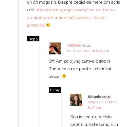
un alt magazin. Despre ceaiul de mere am scris
aici:
http://tea.mug.ro/pickwick/ceai-de-fructe-
cu-aroma-de-mar-scortisoara-si-frisca-
pickwick/
Reply
addicted
says:
March 22, 2011 at 8:03 pm
Of! Am sa ajung cumva pana in
Tudor ca nu se poate .. chiar imi
place.
Reply
Mihaela
says:
March 22, 2011 at
8:17 pm
Sau in centru, la Hala
Centrala. Este Gima si in