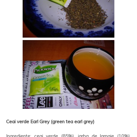
Ceai verde Earl Grey (green tea earl grey)
Ingrediente: ceai verde (85%), iarba de lamaie (10%),