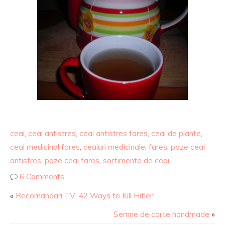
ceai
,
ceai antistres
,
ceai antistres fares
,
ceai de plante
,
ceai medicinal fares
,
ceaiuri medicinale
,
fares
,
poze ceai
antistres
,
poze ceai fares
,
sortimente de ceai
6 Comments
«
Recomandari TV: 42 Ways to Kill Hitler
Semne de carte handmade
»