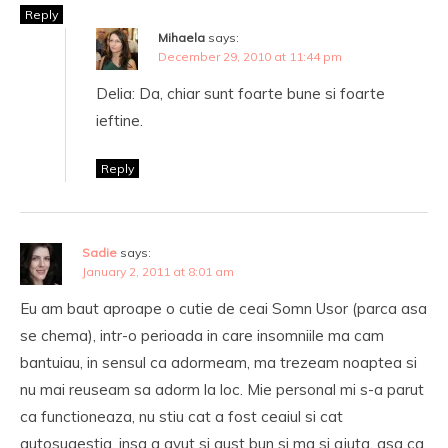
Reply
Mihaela
says:
December 29, 2010 at 11:44 pm
Delia: Da, chiar sunt foarte bune si foarte
ieftine.
Reply
Sadie
says:
January 2, 2011 at 8:01 am
Eu am baut aproape o cutie de ceai Somn Usor (parca asa
se chema), intr-o perioada in care insomniile ma cam
bantuiau, in sensul ca adormeam, ma trezeam noaptea si
nu mai reuseam sa adorm la loc. Mie personal mi s-a parut
ca functioneaza, nu stiu cat a fost ceaiul si cat
autosugestia, insa a avut si gust bun si ma si ajuta, asa ca