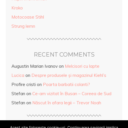
Kroko
Motocoase Stihl
Strung lemn
RECENT COMMENTS
Augustin Marian Ivanov
on
Melcisori cu lapte
Lucica
on
Despre produsele și magazinul Kiehl’s
Profire cristi
on
Poarta barbatii colanti?
Stefan
on
Ce-am vizitat în Busan – Coreea de Sud
Stefan
on
Născut în afara legii – Trevor Noah
Acest site foloseste cookie-uri. Continuarea navigarii implica