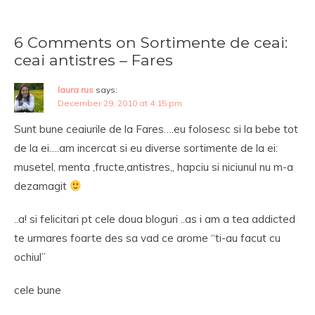
6 Comments on Sortimente de ceai:
ceai antistres – Fares
laura rus
says:
December 29, 2010 at 4:15 pm
Sunt bune ceaiurile de la Fares….eu folosesc si la bebe tot
de la ei….am incercat si eu diverse sortimente de la ei:
musetel, menta ,fructe,antistres,, hapciu si niciunul nu m-a
dezamagit
..a! si felicitari pt cele doua bloguri ..as i am a tea addicted
te urmares foarte des sa vad ce arome “ti-au facut cu
ochiul”
cele bune