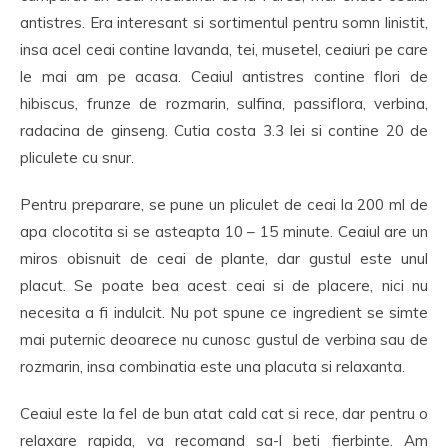
antistres. Era interesant si sortimentul pentru somn linistit,
insa acel ceai contine lavanda, tei, musetel, ceaiuri pe care
le mai am pe acasa. Ceaiul antistres contine flori de
hibiscus, frunze de rozmarin, sulfina, passiflora, verbina,
radacina de ginseng. Cutia costa 3.3 lei si contine 20 de
pliculete cu snur.
Pentru preparare, se pune un pliculet de ceai la 200 ml de
apa clocotita si se asteapta 10 – 15 minute. Ceaiul are un
miros obisnuit de ceai de plante, dar gustul este unul
placut. Se poate bea acest ceai si de placere, nici nu
necesita a fi indulcit. Nu pot spune ce ingredient se simte
mai puternic deoarece nu cunosc gustul de verbina sau de
rozmarin, insa combinatia este una placuta si relaxanta.
Ceaiul este la fel de bun atat cald cat si rece, dar pentru o
relaxare rapida, va recomand sa-l beti fierbinte. Am