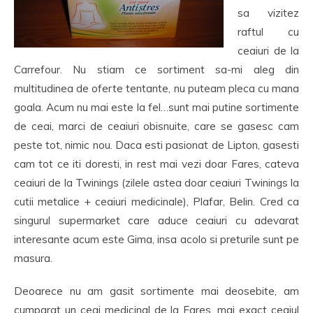
sa vizitez
raftul cu
ceaiuri de la
Carrefour. Nu stiam ce sortiment sa-mi aleg din
multitudinea de oferte tentante, nu puteam pleca cu mana
goala. Acum nu mai este la fel…sunt mai putine sortimente
de ceai, marci de ceaiuri obisnuite, care se gasesc cam
peste tot, nimic nou. Daca esti pasionat de Lipton, gasesti
cam tot ce iti doresti, in rest mai vezi doar Fares, cateva
ceaiuri de la Twinings (zilele astea doar ceaiuri Twinings la
cutii metalice + ceaiuri medicinale), Plafar, Belin. Cred ca
singurul supermarket care aduce ceaiuri cu adevarat
interesante acum este Gima, insa acolo si preturile sunt pe
masura.
Deoarece nu am gasit sortimente mai deosebite, am
cumparat un ceai medicinal de la Fares, mai exact ceaiul