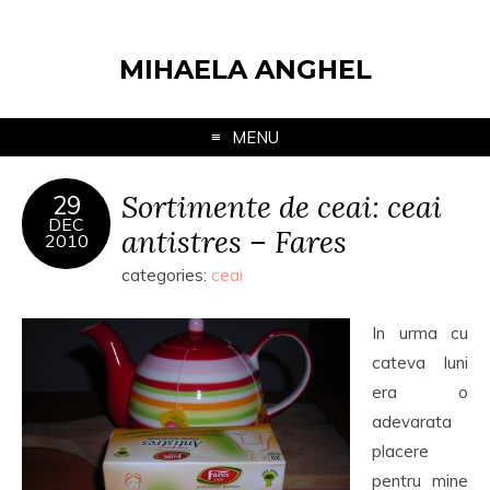
MIHAELA ANGHEL
MENU
Sortimente de ceai: ceai
29
DEC
antistres – Fares
2010
categories:
ceai
In urma cu
cateva luni
era o
adevarata
placere
pentru mine