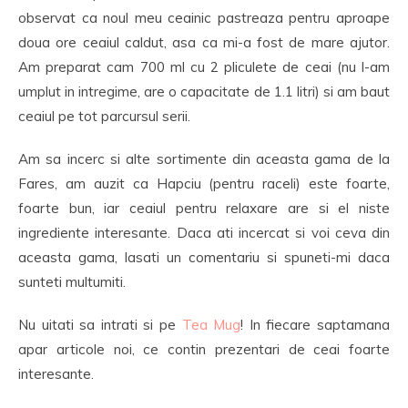
observat ca noul meu ceainic pastreaza pentru aproape
doua ore ceaiul caldut, asa ca mi-a fost de mare ajutor.
Am preparat cam 700 ml cu 2 pliculete de ceai (nu l-am
umplut in intregime, are o capacitate de 1.1 litri) si am baut
ceaiul pe tot parcursul serii.
Am sa incerc si alte sortimente din aceasta gama de la
Fares, am auzit ca Hapciu (pentru raceli) este foarte,
foarte bun, iar ceaiul pentru relaxare are si el niste
ingrediente interesante. Daca ati incercat si voi ceva din
aceasta gama, lasati un comentariu si spuneti-mi daca
sunteti multumiti.
Nu uitati sa intrati si pe
Tea Mug
! In fiecare saptamana
apar articole noi, ce contin prezentari de ceai foarte
interesante.