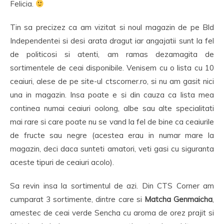
Felicia.
Tin sa precizez ca am vizitat si noul magazin de pe Bld
Independentei si desi arata dragut iar angajatii sunt la fel
de politicosi si atenti, am ramas dezamagita de
sortimentele de ceai disponibile. Venisem cu o lista cu 10
ceaiuri, alese de pe site-ul ctscorner.ro, si nu am gasit nici
una in magazin. Insa poate e si din cauza ca lista mea
continea numai ceaiuri oolong, albe sau alte specialitati
mai rare si care poate nu se vand la fel de bine ca ceaiurile
de fructe sau negre (acestea erau in numar mare la
magazin, deci daca sunteti amatori, veti gasi cu siguranta
aceste tipuri de ceaiuri acolo).
Sa revin insa la sortimentul de azi. Din CTS Corner am
cumparat 3 sortimente, dintre care si
Matcha Genmaicha
,
amestec de ceai verde Sencha cu aroma de orez prajit si