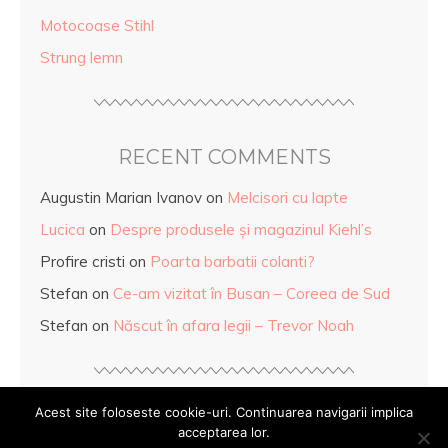
Motocoase Stihl
Strung lemn
RECENT COMMENTS
Augustin Marian Ivanov
on
Melcisori cu lapte
Lucica
on
Despre produsele și magazinul Kiehl’s
Profire cristi
on
Poarta barbatii colanti?
Stefan
on
Ce-am vizitat în Busan – Coreea de Sud
Stefan
on
Născut în afara legii – Trevor Noah
Acest site foloseste cookie-uri. Continuarea navigarii implica
acceptarea lor.
© Copyright
Mihaela Anghel
2026. Powered by
WordPress
.