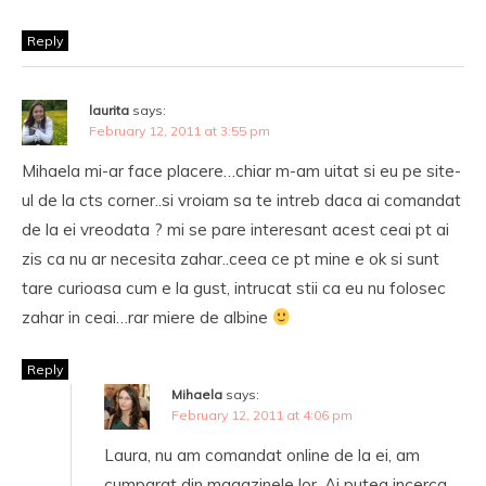
Reply
laurita
says:
February 12, 2011 at 3:55 pm
Mihaela mi-ar face placere…chiar m-am uitat si eu pe site-
ul de la cts corner..si vroiam sa te intreb daca ai comandat
de la ei vreodata ? mi se pare interesant acest ceai pt ai
zis ca nu ar necesita zahar..ceea ce pt mine e ok si sunt
tare curioasa cum e la gust, intrucat stii ca eu nu folosec
zahar in ceai…rar miere de albine
Reply
Mihaela
says:
February 12, 2011 at 4:06 pm
Laura, nu am comandat online de la ei, am
cumparat din magazinele lor. Ai putea incerca