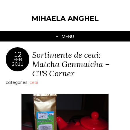
MIHAELA ANGHEL
MENU
Sortimente de ceai:
12
FEB
Matcha Genmaicha –
2011
CTS Corner
categories:
ceai