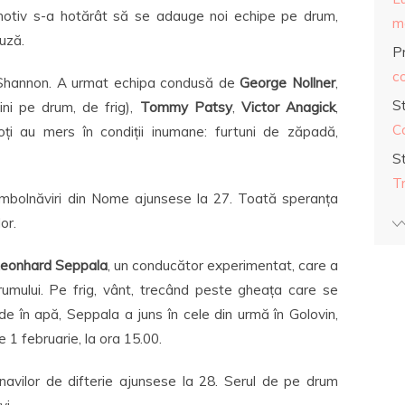
motiv s-a hotărât să se adauge noi echipe pe drum,
ma
uză.
Pr
co
 Shannon. A urmat echipa condusă de
George Nollner
,
S
ini pe drum, de frig),
Tommy Patsy
,
Victor Anagick
,
C
oți au mers în condiții inumane: furtuni de zăpadă,
S
T
 îmbolnăviri din Nome ajunsese la 27. Toată speranța
or.
eonhard Seppala
, un conducător experimentat, care a
drumului. Pe frig, vânt, trecând peste gheața care se
e în apă, Seppala a juns în cele din urmă în Golovin,
pe 1 februarie, la ora 15.00.
navilor de difterie ajunsese la 28. Serul de pe drum