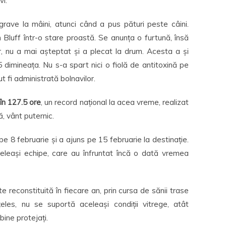
i.
grave la mâini, atunci când a pus pături peste câini.
 Bluff într-o stare proastă. Se anunța o furtună, însă
r, nu a mai așteptat și a plecat la drum. Acesta a și
 dimineața. Nu s-a spart nici o fiolă de antitoxină pe
ut fi administrată bolnavilor.
în 127.5 ore
, un record național la acea vreme, realizat
ă, vânt puternic.
pe 8 februarie și a ajuns pe 15 februarie la destinație.
leași echipe, care au înfruntat încă o dată vremea
 reconstituită în fiecare an, prin cursa de sănii trase
nțeles, nu se suportă aceleași condiții vitrege, atât
bine protejați.