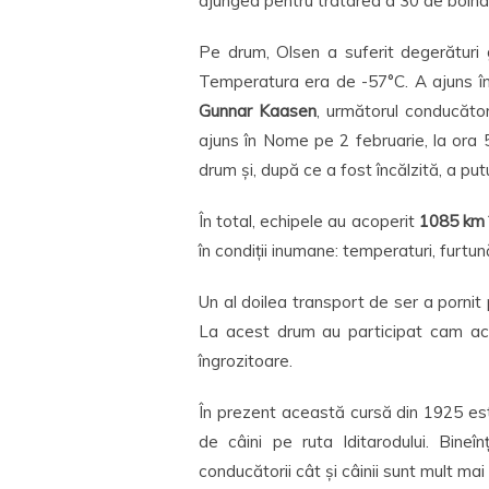
ajungea pentru tratarea a 30 de bolnav
Pe drum, Olsen a suferit degerături 
Temperatura era de -57°C. A ajuns în
Gunnar Kaasen
, următorul conducăto
ajuns în Nome pe 2 februarie, la ora 5
drum și, după ce a fost încălzită, a put
În total, echipele au acoperit
1085 km 
în condiții inumane: temperaturi, furtun
Un al doilea transport de ser a pornit 
La acest drum au participat cam ace
îngrozitoare.
În prezent această cursă din 1925 este
de câini pe ruta Iditarodului. Bineî
conducătorii cât și câinii sunt mult mai 