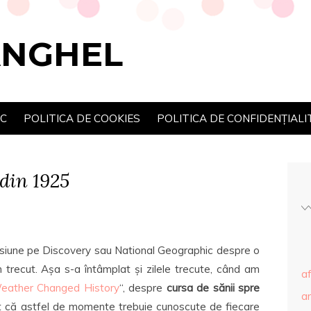
ANGHEL
SC
POLITICA DE COOKIES
POLITICA DE CONFIDENȚIALI
din 1925
misiune pe Discovery sau National Geographic despre o
 trecut. Așa s-a întâmplat și zilele trecute, când am
af
ather Changed History
“, despre
cursa de sănii spre
ar
t că astfel de momente trebuie cunoscute de fiecare