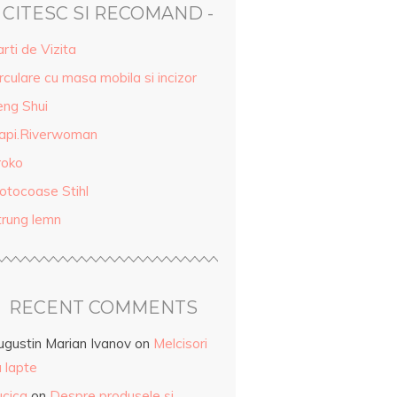
- CITESC SI RECOMAND -
rti de Vizita
rculare cu masa mobila si incizor
eng Shui
api.Riverwoman
roko
otocoase Stihl
trung lemn
RECENT COMMENTS
ugustin Marian Ivanov
on
Melcisori
 lapte
ucica
on
Despre produsele și