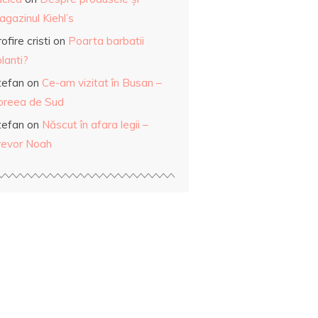
gazinul Kiehl’s
ofire cristi
on
Poarta barbatii
lanti?
tefan
on
Ce-am vizitat în Busan –
oreea de Sud
tefan
on
Născut în afara legii –
revor Noah