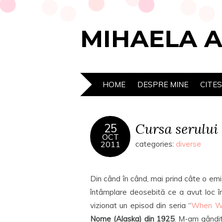
MIHAELA 
HOME
DESPRE MINE
CITE
Cursa serului 
25
OCT
2011
categories:
diverse
Din când în când, mai prind câte o e
întâmplare deosebită ce a avut loc în
vizionat un episod din seria “
When We
Nome (Alaska) din 1925
. M-am gândi