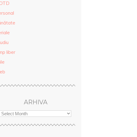
OTD
ersonal
ănătate
riale
udiu
mp liber
ile
eb
ARHIVA