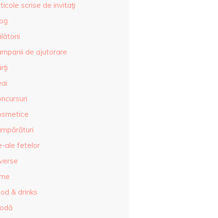
ticole scrise de invitaţi
log
lătorii
ampanii de ajutorare
rţi
eai
ncursuri
osmetice
umpărături
-ale fetelor
iverse
lme
od & drinks
odă