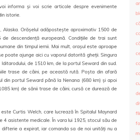
ar
voi informa și voi scrie articole despre evenimente
b
n istorie.
că
e, Alaska. Orășelul adăpostește aproximativ 1500 de
c
5 de descendență europeană. Condițiile de trai sunt
că
numane din timpul iernii. Mai mult, orașul este aproape
c
 se poate ajunge aici cu vaporul datorită gheții. Singura
 Iditarodului, de 1510 km, de la portul Seward din sud.
co
iile trase de câini, pe această rută. Poșta din afară
c
enul din portul Seward până la Nenana (680 km) și apoi
c
085 km) de sănii trase de câini, cursă ce durează de
de
d
 este Curtis Welch, care lucrează în Spitalul Maynard
fi
e 4 asistente medicale. În vara lui 1925, stocul său de
fo
 difterie a expirat, iar comanda sa de noi unități nu a
m