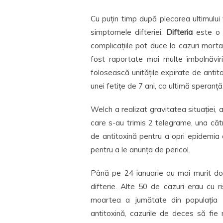
Cu puțin timp după plecarea ultimului 
simptomele difteriei.
Difteria
este o bo
complicațiile pot duce la cazuri mortal
fost raportate mai multe îmbolnăviri
folosească unitățile expirate de antit
unei fetițe de 7 ani, ca ultimă speranț
Welch a realizat gravitatea situației, a
care s-au trimis 2 telegrame, una căt
de antitoxină pentru a opri epidemia d
pentru a le anunța de pericol.
Până pe 24 ianuarie au mai murit do
difterie. Alte 50 de cazuri erau cu r
moartea a jumătate din populația 
antitoxină, cazurile de deces să fie