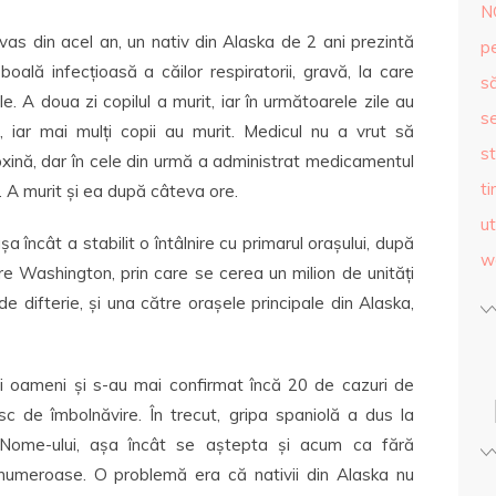
N
vas din acel an, un nativ din Alaska de 2 ani prezintă
p
ală infecțioasă a căilor respiratorii, gravă, la care
s
e. A doua zi copilul a murit, iar în următoarele zile au
se
, iar mai mulți copii au murit. Medicul nu a vrut să
st
oxină, dar în cele din urmă a administrat medicamentul
ti
ă. A murit și ea după câteva ore.
ut
șa încât a stabilit o întâlnire cu primarul orașului, după
w
re Washington, prin care se cerea un milion de unități
e difterie, și una către orașele principale din Alaska,
i oameni și s-au mai confirmat încă 20 de cazuri de
isc de îmbolnăvire. În trecut, gripa spaniolă a dus la
Nome-ului, așa încât se aștepta și acum ca fără
 numeroase. O problemă era că nativii din Alaska nu