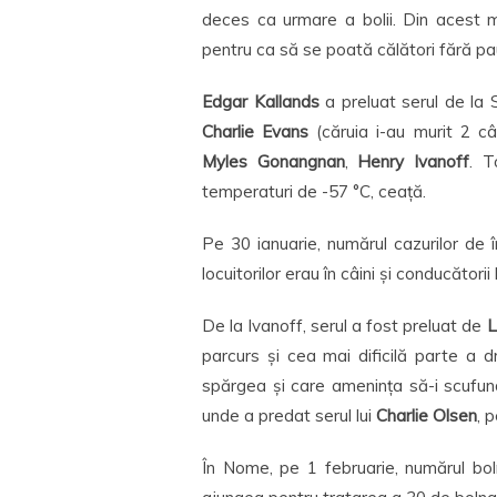
deces ca urmare a bolii. Din acest 
pentru ca să se poată călători fără pa
Edgar Kallands
a preluat serul de la
Charlie Evans
(căruia i-au murit 2 câ
Myles Gonangnan
,
Henry Ivanoff
. T
temperaturi de -57 °C, ceață.
Pe 30 ianuarie, numărul cazurilor de
locuitorilor erau în câini și conducătorii l
De la Ivanoff, serul a fost preluat de
L
parcurs și cea mai dificilă parte a 
spărgea și care amenința să-i scufund
unde a predat serul lui
Charlie Olsen
, 
În Nome, pe 1 februarie, numărul bol