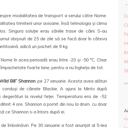
despre modalitatea de transport a serului către Nome.
Ca
litatea trimiterii unor avioane, însă tehnologia și clima
Ci
os. Singura soluție erau săniile trase de câini. S-au
F
umul obișnuit de 25 de zile să se facă doar în câteva
H
antitoxină, adică un pachet de 9 kg.
K
 Nome în acea perioadă erau între -20 și -50 °C. Chiar
M
ie împachetate foarte bine, pentru a nu îngheța de tot.
S
Wild Bill” Shannon
, pe 27 ianuarie. Acesta avea alături
, conduși de câinele Blackie. A ajuns la Minto după
i degerături la nivelul feței. Temperatura era de -52
odihnit 4 ore, Shannon a pornit din nou la drum, cu doar
A
 după ce Shannon s-a întors după ei.
cu
de îmbolnăviri. Pe 30 ianuarie a fost anunțat al 5-lea
L