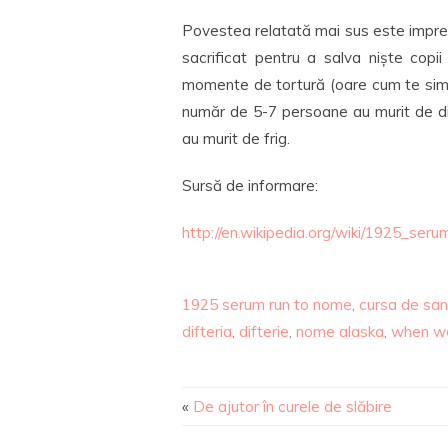
Povestea relatată mai sus este impres
sacrificat pentru a salva niște copii
momente de tortură (oare cum te simți l
număr de 5-7 persoane au murit de difte
au murit de frig.
Sursă de informare:
http://en.wikipedia.org/wiki/1925_se
1925 serum run to nome
,
cursa de san
difteria
,
difterie
,
nome alaska
,
when we
«
De ajutor în curele de slăbire