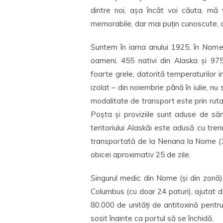
dintre noi, așa încât voi căuta, mă 
memorabile, dar mai puțin cunoscute, di
Suntem în iarna anului 1925, în Nom
oameni, 455 nativi din Alaska și 97
foarte grele, datorită temperaturilor i
izolat – din noiembrie până în iulie, nu
modalitate de transport este prin ruta
Poșta și proviziile sunt aduse de săn
teritoriului Alaskăi este adusă cu tr
transportată de la Nenana la Nome (1
obicei aproximativ 25 de zile.
Singurul medic din Nome (și din zonă)
Columbus (cu doar 24 paturi), ajutat d
80.000 de unități de antitoxină pentru
sosit înainte ca portul să se închidă.