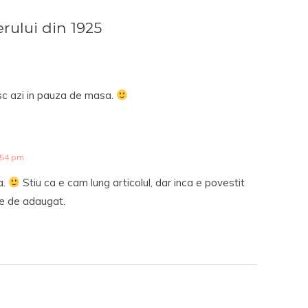
ului din 1925
sc azi in pauza de masa.
:54 pm
a.
Stiu ca e cam lung articolul, dar inca e povestit
te de adaugat.