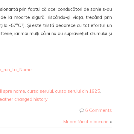
ionantă prin faptul că acei conducători de sanie s-au
 de la moarte sigură, riscându-și viața, trecând prin
a -57°C?). Și este tristă deoarece cu tot efortul, un
rie, iar mai mulți câini nu au supraviețuit drumului și
rum_run_to_Nome
ii spre nome
,
cursa serului
,
cursa serului din 1925
,
ather changed history
6 Comments
Mi-am făcut o bucurie
»