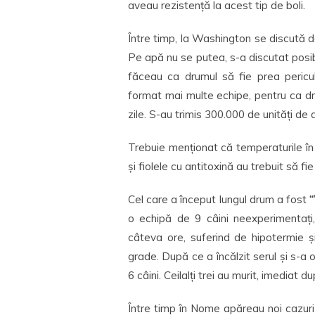
aveau rezistență la acest tip de boli.
Între timp, la Washington se discută 
Pe apă nu se putea, s-a discutat posibi
făceau ca drumul să fie prea pericul
format mai multe echipe, pentru ca dr
zile. S-au trimis 300.000 de unități de 
Trebuie menționat că temperaturile în
și fiolele cu antitoxină au trebuit să f
Cel care a început lungul drum a fost
“
o echipă de 9 câini neexperimentați
câteva ore, suferind de hipotermie ș
grade. După ce a încălzit serul și s-a 
6 câini. Ceilalți trei au murit, imediat
Între timp în Nome apăreau noi cazuri 