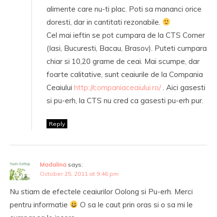
alimente care nu-ti plac. Poti sa mananci orice
doresti, dar in cantitati rezonabile.
Cel mai ieftin se pot cumpara de la CTS Corner
(Iasi, Bucuresti, Bacau, Brasov). Puteti cumpara
chiar si 10,20 grame de ceai. Mai scumpe, dar
foarte calitative, sunt ceaiurile de la Compania
Ceaiului
http://companiaceaiului.ro/
. Aici gasesti
si pu-erh, la CTS nu cred ca gasesti pu-erh pur.
Reply
Madalina
says:
October 25, 2011 at 9:46 pm
Nu stiam de efectele ceaiurilor Oolong si Pu-erh. Merci
pentru informatie
O sa le caut prin oras si o sa mi le