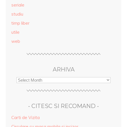
seriale
studiu
timp liber
utile
web
ARHIVA
- CITESC SI RECOMAND -
Carti de Vizita
Circulare cu masa mobila si incizor