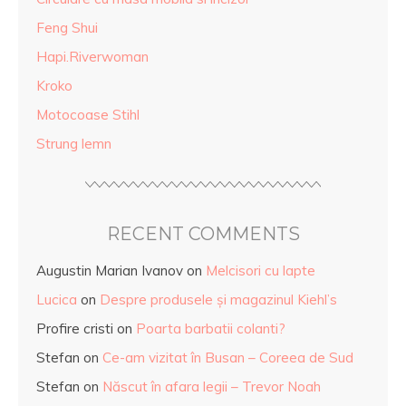
Feng Shui
Hapi.Riverwoman
Kroko
Motocoase Stihl
Strung lemn
RECENT COMMENTS
Augustin Marian Ivanov
on
Melcisori cu lapte
Lucica
on
Despre produsele și magazinul Kiehl’s
Profire cristi
on
Poarta barbatii colanti?
Stefan
on
Ce-am vizitat în Busan – Coreea de Sud
Stefan
on
Născut în afara legii – Trevor Noah