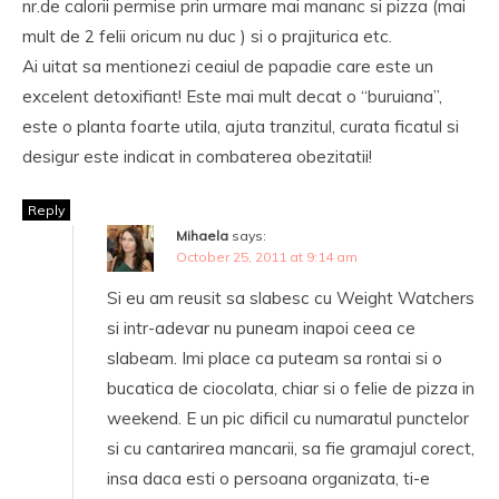
nr.de calorii permise prin urmare mai mananc si pizza (mai
mult de 2 felii oricum nu duc ) si o prajiturica etc.
Ai uitat sa mentionezi ceaiul de papadie care este un
excelent detoxifiant! Este mai mult decat o “buruiana”,
este o planta foarte utila, ajuta tranzitul, curata ficatul si
desigur este indicat in combaterea obezitatii!
Reply
Mihaela
says:
October 25, 2011 at 9:14 am
Si eu am reusit sa slabesc cu Weight Watchers
si intr-adevar nu puneam inapoi ceea ce
slabeam. Imi place ca puteam sa rontai si o
bucatica de ciocolata, chiar si o felie de pizza in
weekend. E un pic dificil cu numaratul punctelor
si cu cantarirea mancarii, sa fie gramajul corect,
insa daca esti o persoana organizata, ti-e