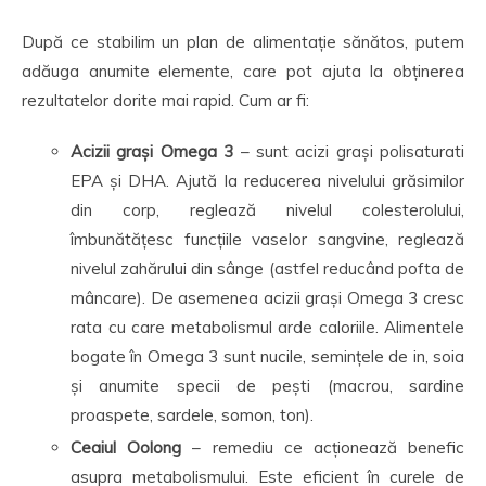
După ce stabilim un plan de alimentație sănătos, putem
adăuga anumite elemente, care pot ajuta la obținerea
rezultatelor dorite mai rapid. Cum ar fi:
Acizii grași Omega 3
– sunt acizi grași polisaturati
EPA și DHA. Ajută la reducerea nivelului grăsimilor
din corp, reglează nivelul colesterolului,
îmbunătățesc funcțiile vaselor sangvine, reglează
nivelul zahărului din sânge (astfel reducând pofta de
mâncare). De asemenea acizii grași Omega 3 cresc
rata cu care metabolismul arde caloriile. Alimentele
bogate în Omega 3 sunt nucile, semințele de in, soia
și anumite specii de pești (macrou, sardine
proaspete, sardele, somon, ton).
Ceaiul Oolong
– remediu ce acționează benefic
asupra metabolismului. Este eficient în curele de