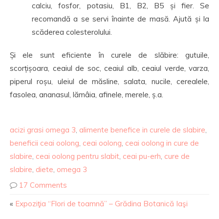
calciu, fosfor, potasiu, B1, B2, B5 și fier. Se
recomandă a se servi înainte de masă. Ajută și la
scăderea colesterolului.
Și ele sunt eficiente în curele de slăbire: gutuile,
scorțișoara, ceaiul de soc, ceaiul alb, ceaiul verde, varza,
piperul roșu, uleiul de măsline, salata, nucile, cerealele,
fasolea, ananasul, lămâia, afinele, merele, ș.a.
acizi grasi omega 3
,
alimente benefice in curele de slabire
,
beneficii ceai oolong
,
ceai oolong
,
ceai oolong in cure de
slabire
,
ceai oolong pentru slabit
,
ceai pu-erh
,
cure de
slabire
,
diete
,
omega 3
17 Comments
«
Expoziţia “Flori de toamnă” – Grădina Botanică Iaşi