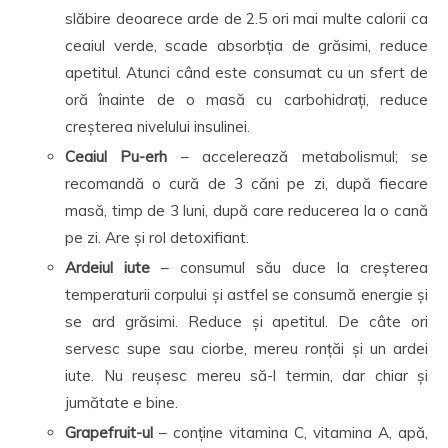
slăbire deoarece arde de 2.5 ori mai multe calorii ca
ceaiul verde, scade absorbția de grăsimi, reduce
apetitul. Atunci când este consumat cu un sfert de
oră înainte de o masă cu carbohidrați, reduce
creșterea nivelului insulinei.
Ceaiul Pu-erh
– accelerează metabolismul; se
recomandă o cură de 3 căni pe zi, după fiecare
masă, timp de 3 luni, după care reducerea la o cană
pe zi. Are și rol detoxifiant.
Ardeiul iute
– consumul său duce la creșterea
temperaturii corpului și astfel se consumă energie și
se ard grăsimi. Reduce și apetitul. De câte ori
servesc supe sau ciorbe, mereu ronțăi și un ardei
iute. Nu reușesc mereu să-l termin, dar chiar și
jumătate e bine.
Grapefruit-ul
– conține vitamina C, vitamina A, apă,