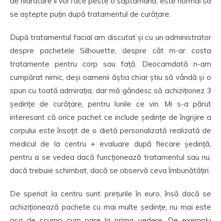
de hidratare îl voi face peste o săptămână, este normal să
se aștepte puțin după tratamentul de curățare.
După tratamentul facial am discutat și cu un administrator
despre pachetele Silhouette, despre cât m-ar costa
tratamente pentru corp sau față. Deocamdată n-am
cumpărat nimic, deși oamenii ăștia chiar știu să vândă și o
spun cu toată admirația, dar mă gândesc să achiziționez 3
ședințe de curățare, pentru lunile ce vin. Mi s-a părut
interesant că orice pachet ce include ședințe de îngrijire a
corpului este însoțit de o dietă personalizată realizată de
medicul de la centru + evaluare după fiecare ședință,
pentru a se vedea dacă funcționează tratamentul sau nu,
dacă trebuie schimbat, dacă se observă ceva îmbunătățiri.
De speriat la centru sunt prețurile în euro, însă dacă se
achiziționează pachete cu mai multe ședințe, nu mai este
așa de scump cum pare la prima vedere. De exemplu