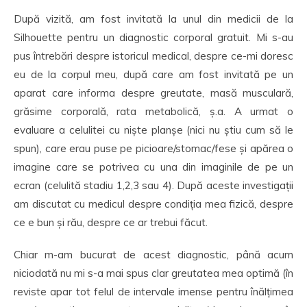
După vizită, am fost invitată la unul din medicii de la
Silhouette pentru un diagnostic corporal gratuit. Mi s-au
pus întrebări despre istoricul medical, despre ce-mi doresc
eu de la corpul meu, după care am fost invitată pe un
aparat care informa despre greutate, masă musculară,
grăsime corporală, rata metabolică, ș.a. A urmat o
evaluare a celulitei cu niște planșe (nici nu știu cum să le
spun), care erau puse pe picioare/stomac/fese și apărea o
imagine care se potrivea cu una din imaginile de pe un
ecran (celulită stadiu 1,2,3 sau 4). După aceste investigații
am discutat cu medicul despre condiția mea fizică, despre
ce e bun și rău, despre ce ar trebui făcut.
Chiar m-am bucurat de acest diagnostic, până acum
niciodată nu mi s-a mai spus clar greutatea mea optimă (în
reviste apar tot felul de intervale imense pentru înălțimea