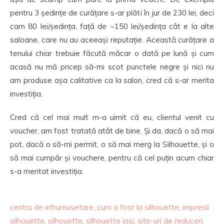
pentru 3 ședințe de curățare s-ar plăti în jur de 230 lei, deci
cam 80 lei/ședința, față de ~150 lei/ședința cât e la alte
saloane, care nu au aceeași reputație. Această curățare a
tenului chiar trebuie făcută măcar o dată pe lună și cum
acasă nu mă pricep să-mi scot punctele negre și nici nu
am produse așa calitative ca la salon, cred că s-ar merita
investiția.
Cred că cel mai mult m-a uimit că eu, clientul venit cu
voucher, am fost tratată atât de bine. Și da, dacă o să mai
pot, dacă o să-mi permit, o să mai merg la Silhouette, și o
să mai cumpăr și vouchere, pentru că cel puțin acum chiar
s-a meritat investiția.
centru de infrumusetare
,
cum a fost la silhouette
,
impresii
silhouette
,
silhouette
,
silhouette iasi
,
site-uri de reduceri
,