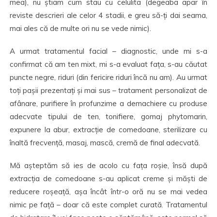
mea), nu știam cum stau cu celulita (degeaba apar în
reviste descrieri ale celor 4 stadii, e greu să-ți dai seama,
mai ales că de multe ori nu se vede nimic).
A urmat tratamentul facial – diagnostic, unde mi s-a
confirmat că am ten mixt, mi s-a evaluat fața, s-au căutat
puncte negre, riduri (din fericire riduri încă nu am). Au urmat
toți pașii prezentați și mai sus – tratament personalizat de
afânare, purifiere în profunzime a demachiere cu produse
adecvate tipului de ten, tonifiere, gomaj phytomarin,
expunere la abur, extracție de comedoane, sterilizare cu
înaltă frecvență, masaj, mască, cremă de final adecvată.
Mă așteptăm să ies de acolo cu fața roșie, însă după
extracția de comedoane s-au aplicat creme și măști de
reducere roșeață, așa încât într-o oră nu se mai vedea
nimic pe față – doar că este complet curată. Tratamentul