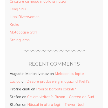
Circulare cu masa mobila si incizor
Feng Shui
Hapi.Riverwoman
Kroko
Motocoase Stihl
Strung lemn
RECENT COMMENTS
Augustin Marian Ivanov
on
Melcisori cu lapte
Lucica
on
Despre produsele și magazinul Kiehl’s
Profire cristi
on
Poarta barbatii colanti?
Stefan
on
Ce-am vizitat în Busan – Coreea de Sud
Stefan
on
Născut în afara legii – Trevor Noah