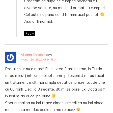
Credeam ca dupa ce cumperi pachetul cu
diverse sedinte, nu mai esti presat sa cumperi.
Cel putin nu pana cand termini acel pachet.
Asa ar fi normal.
Reply
Aliceee Traveler
says:
March 20, 2012 at 9:45 pm
Pretul chiar nu e mare! Eu cu vreo 3 ani in urma, in Turda
(oras micut) intr-un cabinet semi -prfesionist mi-au facut
un tratament mult mai simplu decat cel prezentat de tine
cu 60 ron!!! Deci la 3 sedinte, 80 mi se pare lux! Daca as fi
in Iasi m-as duce, pe bune
Sper numai sa nu imi toace nimeni creierii ca nu imi place,
mai ales ca ma duc acolo sa ma relaxez