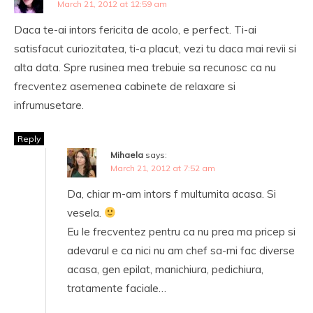
March 21, 2012 at 12:59 am
Daca te-ai intors fericita de acolo, e perfect. Ti-ai
satisfacut curiozitatea, ti-a placut, vezi tu daca mai revii si
alta data. Spre rusinea mea trebuie sa recunosc ca nu
frecventez asemenea cabinete de relaxare si
infrumusetare.
Reply
Mihaela
says:
March 21, 2012 at 7:52 am
Da, chiar m-am intors f multumita acasa. Si
vesela.
Eu le frecventez pentru ca nu prea ma pricep si
adevarul e ca nici nu am chef sa-mi fac diverse
acasa, gen epilat, manichiura, pedichiura,
tratamente faciale…