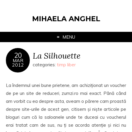
MIHAELA ANGHEL
MENU
La Silhouette
20
MAR
2012
categories:
timp liber
La îndemnul unei bune prietene, am achiziționat un voucher
de pe un site de reduceri, zumzi.ro mai exact. Până când
am vorbit cu ea despre asta, aveam o părere cam proastă
despre site-urile de acest gen, citisem și niște articole pe
bloguri cum că la saloanele unde te duceai cu voucherul
erai tratat cam de sus, nu ți se acorda atenție și nici nu