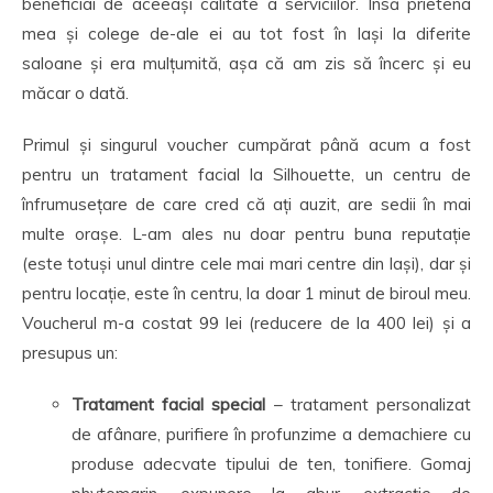
beneficiai de aceeași calitate a serviciilor. Însă prietena
mea și colege de-ale ei au tot fost în Iași la diferite
saloane și era mulțumită, așa că am zis să încerc și eu
măcar o dată.
Primul și singurul voucher cumpărat până acum a fost
pentru un tratament facial la Silhouette, un centru de
înfrumusețare de care cred că ați auzit, are sedii în mai
multe orașe. L-am ales nu doar pentru buna reputație
(este totuși unul dintre cele mai mari centre din Iași), dar și
pentru locație, este în centru, la doar 1 minut de biroul meu.
Voucherul m-a costat 99 lei (reducere de la 400 lei) și a
presupus un:
Tratament facial special
– tratament personalizat
de afânare, purifiere în profunzime a demachiere cu
produse adecvate tipului de ten, tonifiere. Gomaj