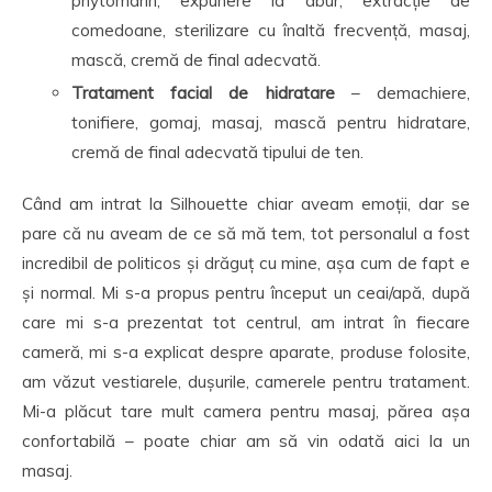
phytomarin, expunere la abur, extracție de
comedoane, sterilizare cu înaltă frecvență, masaj,
mască, cremă de final adecvată.
Tratament facial de hidratare
– demachiere,
tonifiere, gomaj, masaj, mască pentru hidratare,
cremă de final adecvată tipului de ten.
Când am intrat la Silhouette chiar aveam emoții, dar se
pare că nu aveam de ce să mă tem, tot personalul a fost
incredibil de politicos și drăguț cu mine, așa cum de fapt e
și normal. Mi s-a propus pentru început un ceai/apă, după
care mi s-a prezentat tot centrul, am intrat în fiecare
cameră, mi s-a explicat despre aparate, produse folosite,
am văzut vestiarele, dușurile, camerele pentru tratament.
Mi-a plăcut tare mult camera pentru masaj, părea așa
confortabilă – poate chiar am să vin odată aici la un
masaj.