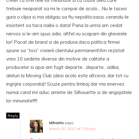
creier cu ofertele lor minunate si cu toate alea care
trebuie neaparat sa mi le cumpar de acolo….Nu le tacea
gura o clipa si ma obligau sa fiu nepoliticoasa, cerandu-le
insistent sa taca naibii o data! Pana la urma am cedat
nervos si le-am spus adio, altfel nu scapam din ghearele
lor! Pacat de brand si de produse,daca politica firmei
spune sa “toci” creierii clientului permanent!Am rezistat
vreo 10 sedinte diverse din motive de calitate a
producelor si apoi am fugit departe…departe…adika,
alaturi la Moving Club (desi acolo este altceva, dar tot cu
ingrijire corporala)! Scuze pentru limbaj dar ma enervez
numai cand imi aduc aminte de Silhouette si de angajatele
lor minunate!!!!!
Reply
Mihaela
says:
March 20, 2012 at 7:38 pm