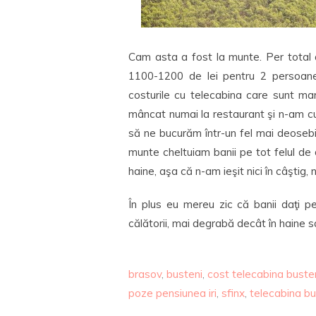
Cam asta a fost la munte. Per total
1100-1200 de lei pentru 2 persoane
costurile cu telecabina care sunt m
mâncat numai la restaurant şi n-am cu
să ne bucurăm într-un fel mai deosebi
munte cheltuiam banii pe tot felul de d
haine, aşa că n-am ieşit nici în câştig, n
În plus eu mereu zic că banii daţi pe 
călătorii, mai degrabă decât în haine s
brasov
,
busteni
,
cost telecabina buste
poze pensiunea iri
,
sfinx
,
telecabina bu