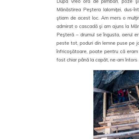
După vreo oră de plimbări, poze şi
Mănăstirea Peştera Ialomiţei, dus-în
ştiam de acest loc. Am mers o mulţim
admirat o cascadă şi am ajuns la Mănă
Peşteră – drumul se îngusta, aerul e
peste tot, poduri din lemne puse pe jos
înfricoşătoare, poate pentru că eram 
fost chiar până la capăt, ne-am întor