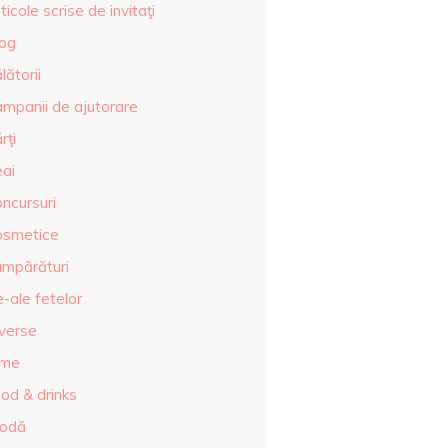
ticole scrise de invitaţi
log
lătorii
ampanii de ajutorare
rţi
eai
ncursuri
osmetice
umpărături
-ale fetelor
iverse
lme
od & drinks
odă