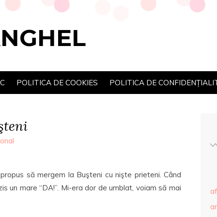
ANGHEL
SC
POLITICA DE COOKIES
POLITICA DE CONFIDENȚIALI
şteni
onal
a propus să mergem la Buşteni cu nişte prieteni. Când
zis un mare “DA!”. Mi-era dor de umblat, voiam să mai
af
ar