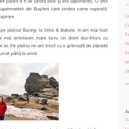
re părea a fi ok (arăta bine şi era aglomerat). O altă
supermarket din Buşteni care vindea carne expirată.
Ca
xpirare.
Ci
 pe platoul Bucegi, la Sfinx & Babele. N-am mai fost
F
i mai aminteam mare lucru. Un drum dus-întors cu
H
e lei. Pe platou ne-am trezit cu o grămadă de zăpadă
K
curcat până la urmă.
M
S
A
cu
L