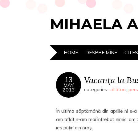
MIHAELA 
HOME
DESPRE MINE
CITE
Vacanţa la Bu
13
MAY
2013
categories:
călătorii
,
pers
În ultima săptămână din aprilie ni s-
am aflat n-am mai întrebat nimic, am 
ies puţin din oraş.