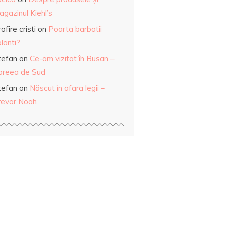
gazinul Kiehl’s
ofire cristi
on
Poarta barbatii
lanti?
tefan
on
Ce-am vizitat în Busan –
oreea de Sud
tefan
on
Născut în afara legii –
revor Noah