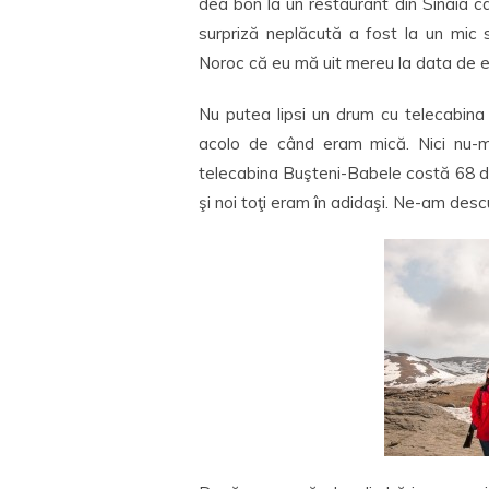
dea bon la un restaurant din Sinaia ca
surpriză neplăcută a fost la un mic 
Noroc că eu mă uit mereu la data de e
Nu putea lipsi un drum cu telecabina
acolo de când eram mică. Nici nu-m
telecabina Buşteni-Babele costă 68 d
şi noi toţi eram în adidaşi. Ne-am des