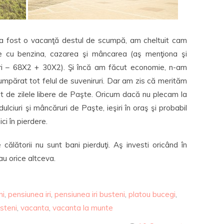
 a fost o vacanţă destul de scumpă, am cheltuit cam
 cu benzina, cazarea şi mâncarea (aş menţiona şi
ari – 68X2 + 30X2). Şi încă am făcut economie, n-am
mpărat tot felul de suveniruri. Dar am zis că merităm
t de zilele libere de Paşte. Oricum dacă nu plecam la
ulciuri şi mâncăruri de Paşte, ieşiri în oraş şi probabil
ici în pierdere.
călătorii nu sunt bani pierduţi. Aş investi oricând în
au orice altceva.
ni
,
pensiunea iri
,
pensiunea iri busteni
,
platou bucegi
,
steni
,
vacanta
,
vacanta la munte