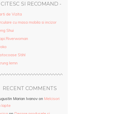
- CITESC SI RECOMAND -
rti de Vizita
rculare cu masa mobila si incizor
eng Shui
api.Riverwoman
roko
otocoase Stihl
trung lemn
RECENT COMMENTS
ugustin Marian Ivanov
on
Melcisori
 lapte
ucica
on
Despre produsele și