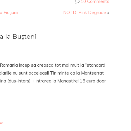
10 Comments
 Ficţiunii
NOTD: Pink Degrade
»
 la Buşteni
n Romania incep sa creasca tot mai mult la “standard
riile nu sunt acceleasi! Tin minte ca la Montserrat
ina (dus-intors) + intrarea la Manastire! 15 euro doar
pm