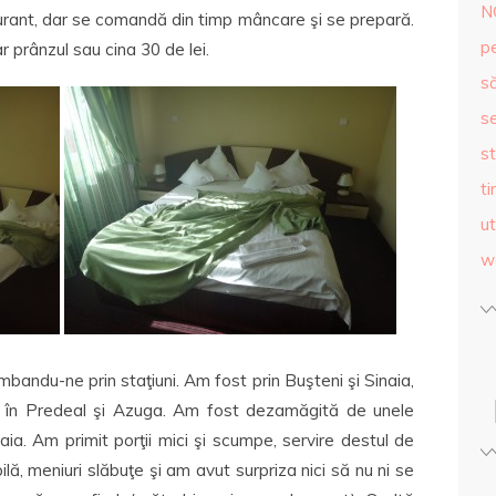
N
aurant, dar se comandă din timp mâncare şi se prepară.
p
r prânzul sau cina 30 de lei.
s
se
st
ti
ut
w
mbandu-ne prin staţiuni. Am fost prin Buşteni şi Sinaia,
” în Predeal şi Azuga. Am fost dezamăgită de unele
aia. Am primit porţii mici şi scumpe, servire destul de
, meniuri slăbuţe şi am avut surpriza nici să nu ni se