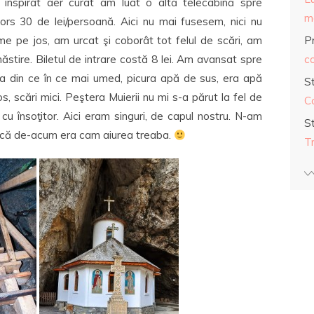
 inspirat aer curat am luat o altă telecabină spre
ma
tors 30 de lei/persoană. Aici nu mai fusesem, nici nu
Pr
e pe jos, am urcat şi coborât tot felul de scări, am
co
stire. Biletul de intrare costă 8 lei. Am avansat spre
ra din ce în ce mai umed, picura apă de sus, era apă
S
, scări mici. Peştera Muierii nu mi s-a părut la fel de
C
cu însoţitor. Aici eram singuri, de capul nostru. N-am
S
s că de-acum era cam aiurea treaba.
T