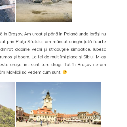
ă în Braşov. Am urcat şi până în Poiană unde iarăşi nu
at prin Piaţa Sfatului, am mâncat o îngheţată foarte
irat clădirile vechi şi străduţele simpatice. Iubesc
rumos şi boem. La fel de mult îmi place şi Sibiul. M-aş
ceste oraşe, îmi sunt tare dragi. Tot în Braşov ne-am
stăm McMicii să vedem cum sunt.