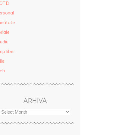
OTD
ersonal
ănătate
riale
udiu
mp liber
ile
eb
ARHIVA