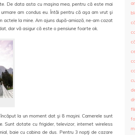
ar
te. De data asta cu maşina mea, pentru că este mai
n urmare am condus eu. Întâi pentru că aşa am vrut şi
b
m actele la mine. Am ajuns după-amiază, ne-am cazat
că
dat, dar vă asigur că este o pensiune foarte ok.
c
că
c
co
c
c
de
d
fi
 încăput la un moment dat şi 8 maşini. Camerele sunt
fo
 Sunt dotate cu frigider, televizor, internet wireless
m
nial, baie cu cabina de dus. Pentru 3 nopţi de cazare