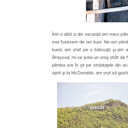
Într-o altă zi din vacanţă am mers pân
mai fusesem de ani buni. Ne-am plimb
bună, am stat pe o băncuţă şi-am adm
Braşovul, mi se pare un oraş atât de f
plimba ore în şir pe străduţele din a
oprit şi la McDonalds, am vrut să gu