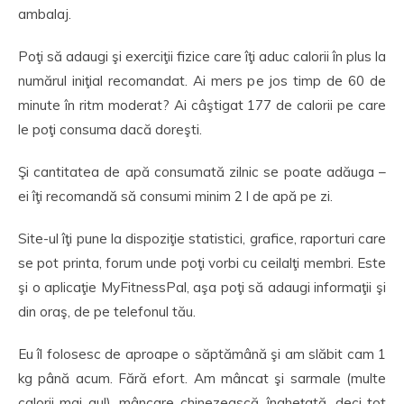
ambalaj.
Poţi să adaugi şi exerciţii fizice care îţi aduc calorii în plus la
numărul iniţial recomandat. Ai mers pe jos timp de 60 de
minute în ritm moderat? Ai câştigat 177 de calorii pe care
le poţi consuma dacă doreşti.
Şi cantitatea de apă consumată zilnic se poate adăuga –
ei îţi recomandă să consumi minim 2 l de apă pe zi.
Site-ul îţi pune la dispoziţie statistici, grafice, raporturi care
se pot printa, forum unde poţi vorbi cu ceilalţi membri. Este
şi o aplicaţie MyFitnessPal, aşa poţi să adaugi informaţii şi
din oraş, de pe telefonul tău.
Eu îl folosesc de aproape o săptămână şi am slăbit cam 1
kg până acum. Fără efort. Am mâncat şi sarmale (multe
calorii mai au!), mâncare chinezească, îngheţată, deci tot