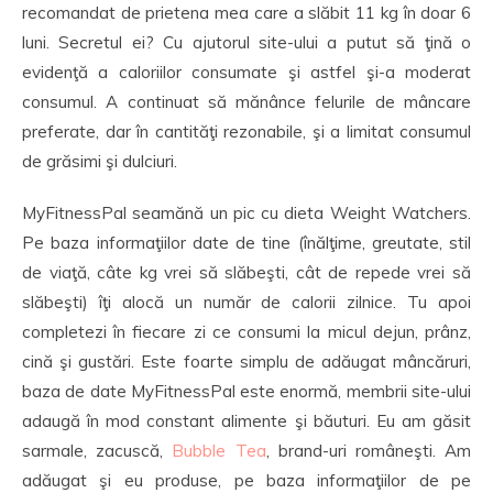
recomandat de prietena mea care a slăbit 11 kg în doar 6
luni. Secretul ei? Cu ajutorul site-ului a putut să ţină o
evidenţă a caloriilor consumate şi astfel şi-a moderat
consumul. A continuat să mănânce felurile de mâncare
preferate, dar în cantităţi rezonabile, şi a limitat consumul
de grăsimi şi dulciuri.
MyFitnessPal seamănă un pic cu dieta Weight Watchers.
Pe baza informaţiilor date de tine (înălţime, greutate, stil
de viaţă, câte kg vrei să slăbeşti, cât de repede vrei să
slăbeşti) îţi alocă un număr de calorii zilnice. Tu apoi
completezi în fiecare zi ce consumi la micul dejun, prânz,
cină şi gustări. Este foarte simplu de adăugat mâncăruri,
baza de date MyFitnessPal este enormă, membrii site-ului
adaugă în mod constant alimente şi băuturi. Eu am găsit
sarmale, zacuscă,
Bubble Tea
, brand-uri româneşti. Am
adăugat şi eu produse, pe baza informaţiilor de pe