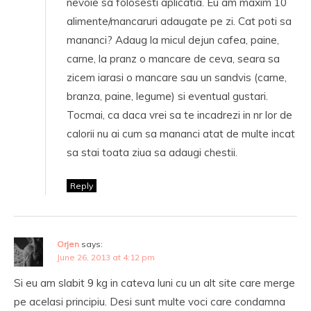
nevoie sa folosesti aplicatia. Eu am maxim 10
alimente/mancaruri adaugate pe zi. Cat poti sa
mananci? Adaug la micul dejun cafea, paine,
carne, la pranz o mancare de ceva, seara sa
zicem iarasi o mancare sau un sandvis (carne,
branza, paine, legume) si eventual gustari.
Tocmai, ca daca vrei sa te incadrezi in nr lor de
calorii nu ai cum sa mananci atat de multe incat
sa stai toata ziua sa adaugi chestii.
Reply
Orjen
says:
June 26, 2013 at 4:12 pm
Si eu am slabit 9 kg in cateva luni cu un alt site care merge
pe acelasi principiu. Desi sunt multe voci care condamna