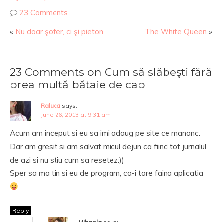
23 Comments
«
Nu doar şofer, ci şi pieton
The White Queen
»
23 Comments on Cum să slăbeşti fără
prea multă bătaie de cap
Raluca
says:
June 26, 2013 at 9:31 am
Acum am inceput si eu sa imi adaug pe site ce mananc.
Dar am gresit si am salvat micul dejun ca fiind tot jurnalul
de azi si nu stiu cum sa resetez:))
Sper sa ma tin si eu de program, ca-i tare faina aplicatia
Reply
Mihaela
says: