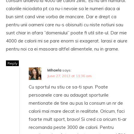
consum undeva la 4000 de calorii zilnic. Eu nu am numarat
caloriile niciodata pt ca nu-i nevoie sa le numeri daca ai
bun simt cand vine vorba de mancare. Dar e drept ca
pentru unii oameni care nu-s obisnuiti cu niste notiuni sau
sunt chiar in afara ”domeniului” poate fi util site-ul. Dar mie
4000 de calorii mi se pare enorm si exagerat. Iarasi e aiure
pentru noi ca ei masoara altfel alimentele, nu in grame.
Reply
Mihaela
says:
June 27, 2013 at 11:36 am
Cu sportul nu stiu ce sa-ti spun. Poate
persoanele care au adaugat sporturile
mentionate de tine au pus la consum un nr de
calorii mai mare decat in realitate. Oricum, faci
foarte mult sport, bravo! Si cred ca oricum ti-ar
recomanda peste 3000 de calorii. Pentru