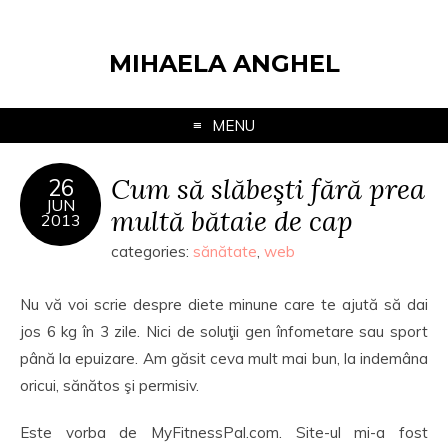
MIHAELA ANGHEL
MENU
Cum să slăbeşti fără prea
26
JUN
multă bătaie de cap
2013
categories:
sănătate
,
web
Nu vă voi scrie despre diete minune care te ajută să dai
jos 6 kg în 3 zile. Nici de soluţii gen înfometare sau sport
până la epuizare. Am găsit ceva mult mai bun, la indemâna
oricui, sănătos şi permisiv.
Este vorba de MyFitnessPal.com. Site-ul mi-a fost