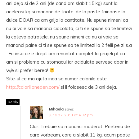
ani deja si de 2 ani (de cand am slabit 15 kg) sunt la
aceleasi kg si mananc de toate, de la paste fainoase la
dulce DOAR ca am grija la cantitate. Nu spune nimeni ca
nu ai voie sa mananci ciocolata, ci ti se spune sa te limitezi
la cateva patratele, nu spune nimeni ca nu ai voie sa
mananci paine ci ti se spune sa te limitezi la 2 felii pe zi s.a
. Eu insa ce e drept am renuntat complet la prajeli pt.ca
am si probleme cu stomacul iar acidulate servesc doar in
w/e si prefer berea!
Site-ul ce ma ajuta inca sa numar caloriile este
http://calorii.oneden.com/
si il folosesc de 3 ani deja.
Reply
Mihaela
says:
June 27, 2013 at 4:32 pm
Clar. Trebuie sa mananci moderat. Prietena de
care vorbeam, care a slabit 11 kg, acum poate