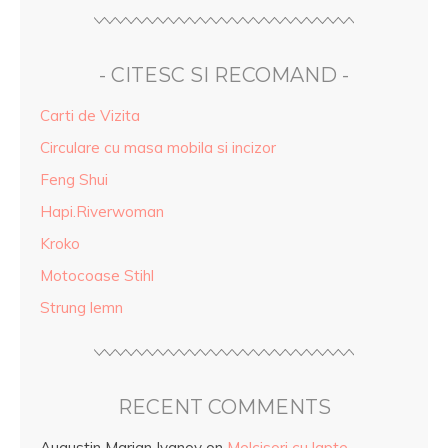
- CITESC SI RECOMAND -
Carti de Vizita
Circulare cu masa mobila si incizor
Feng Shui
Hapi.Riverwoman
Kroko
Motocoase Stihl
Strung lemn
RECENT COMMENTS
Augustin Marian Ivanov
on
Melcisori cu lapte