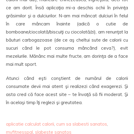
ce am dorit. Însă aplicaţia mi-a deschis ochii în privinţa
grăsimilor şi a dulciurilor. N-am mai mâncat dulciuri în felul
în care mâncam înainte (adică o cutie de
bomboane/ciocolată/biscuiţi cu ciocolată/zi), am renunţat la
băuturi carbogazoase (de ce aş cheltui sute de calorii cu
sucuri când le pot consuma mâncând ceva?), evit
mezelurile. Mănânc mai multe fructe, am dorinţa de a face
mai mult sport.
Atunci când eşti conştient de numărul de calorii
consumate devii mai atent şi realizezi când exagerezi. Şi
asta cred că face acest site – te învaţă să fii moderat. Şi
în acelaşi timp îţi reglezi şi greutatea.
aplicatie calculat calorii
,
cum sa slabesti sanatos
,
myfitnesspal
,
slabeste sanatos