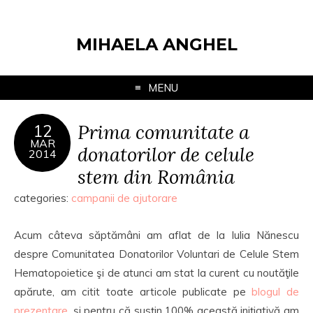
MIHAELA ANGHEL
MENU
Prima comunitate a
12
MAR
donatorilor de celule
2014
stem din România
categories:
campanii de ajutorare
Acum câteva săptămâni am aflat de la Iulia Nănescu
despre Comunitatea Donatorilor Voluntari de Celule Stem
Hematopoietice şi de atunci am stat la curent cu noutăţile
apărute, am citit toate articole publicate pe
blogul de
prezentare
, şi pentru că susţin 100% această iniţiativă am