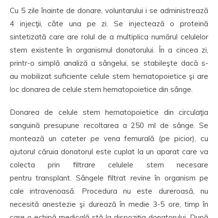
Cu 5 zile înainte de donare, voluntarului i se administrează
4 injecţii, câte una pe zi. Se injectează o proteină
sintetizată care are rolul de a multiplica numărul celulelor
stem existente în organismul donatorului. În a cincea zi,
printr-o simplă analiză a sângelui, se stabileşte dacă s-
au mobilizat suficiente celule stem hematopoietice şi are
loc donarea de celule stem hematopoietice din sânge.
Donarea de celule stem hematopoietice din circulaţia
sanguină presupune recoltarea a 250 ml de sânge. Se
montează un cateter pe vena femurală (pe picior), cu
ajutorul căruia donatorul este cuplat la un aparat care va
colecta prin filtrare celulele stem necesare
pentru transplant. Sângele filtrat revine în organism pe
cale intravenoasă. Procedura nu este dureroasă, nu
necesită anestezie şi durează în medie 3-5 ore, timp în
care o echipă medicală stă la dispoziţia donatorului. După