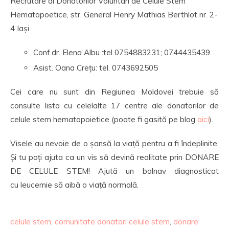
Recrutare al Donatorilor Voluntari de Celule Stem
Hematopoetice, str. General Henry Mathias Berthlot nr. 2-
4 Iași
Conf.dr. Elena Albu :tel 0754883231; 0744435439
Asist. Oana Crețu: tel. 0743692505
Cei care nu sunt din Regiunea Moldovei trebuie să
consulte lista cu celelalte 17 centre ale donatorilor de
celule stem hematopoietice (poate fi gasită pe blog
aici
).
Visele au nevoie de o șansă la viață pentru a fi îndeplinite.
Și tu poți ajuta ca un vis să devină realitate prin DONARE
DE CELULE STEM! Ajută un bolnav diagnosticat
cu leucemie să aibă o viață normală.
celule stem
,
comunitate donatori celule stem
,
donare