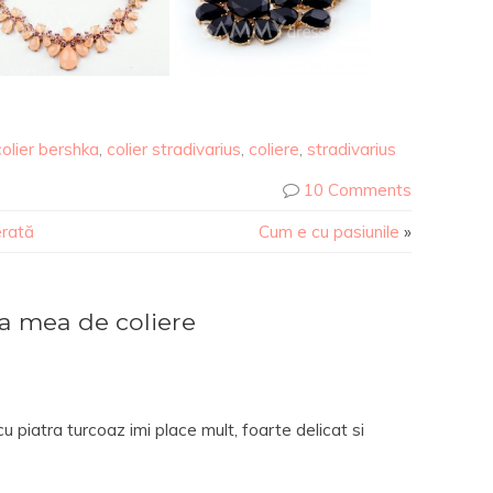
colier bershka
,
colier stradivarius
,
coliere
,
stradivarius
10 Comments
erată
Cum e cu pasiunile
»
a mea de coliere
 cu piatra turcoaz imi place mult, foarte delicat si