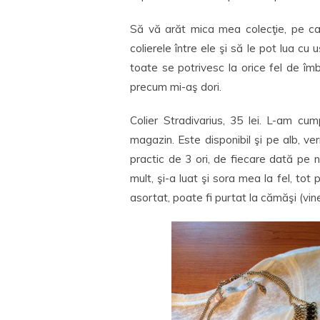
Să vă arăt mica mea colecţie, pe ca
colierele între ele şi să le pot lua cu
toate se potrivesc la orice fel de î
precum mi-aş dori.
Colier Stradivarius, 35 lei. L-am cum
magazin. Este disponibil şi pe alb, ve
practic de 3 ori, de fiecare dată pe 
mult, şi-a luat şi sora mea la fel, tot
asortat, poate fi purtat la cămăşi (vin