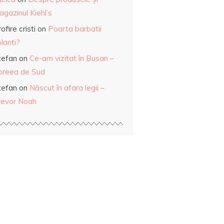
gazinul Kiehl’s
ofire cristi
on
Poarta barbatii
lanti?
tefan
on
Ce-am vizitat în Busan –
oreea de Sud
tefan
on
Născut în afara legii –
revor Noah