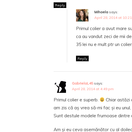
Reply
Mihaela
says:
April 28, 2014 at 10:2
Primul colier a avut mare 
ca au vandut zeci de mii de 
35 lei nu e mult ptr un colier
Reply
GabrielaL45
says:
April 28, 2014 at 4:49 pm
Primul colier e superb.
Chiar astăzi 
am zis că aș vrea să-mi fac și eu unul,
Sunt destule modele frumoase dintre 
Am și eu ceva asemănător cu al doilea co