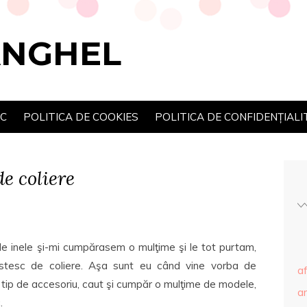
ANGHEL
SC
POLITICA DE COOKIES
POLITICA DE CONFIDENȚIALI
e coliere
 inele şi-mi cumpărasem o mulţime şi le tot purtam,
stesc de coliere. Aşa sunt eu când vine vorba de
af
 tip de accesoriu, caut şi cumpăr o mulţime de modele,
ar
.