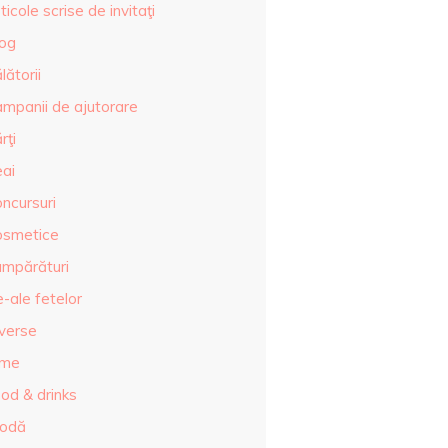
ticole scrise de invitaţi
log
lătorii
ampanii de ajutorare
rţi
eai
ncursuri
osmetice
umpărături
-ale fetelor
iverse
lme
od & drinks
odă