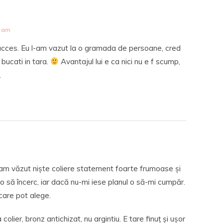
1 am
succes. Eu l-am vazut la o gramada de persoane, cred
bucati in tara.
Avantajul lui e ca nici nu e f scump,
.
am văzut niște coliere statement foarte frumoase și
 o să încerc, iar dacă nu-mi iese planul o să-mi cumpăr.
care pot alege.
lier, bronz antichizat, nu argintiu. E tare finuț și ușor