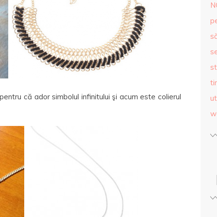
N
p
s
se
st
ti
entru că ador simbolul infinitului şi acum este colierul
ut
w