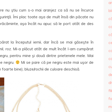
ar
re nu ştiu cum s-o mai aranjez ca să nu se încurce
b
 uşurinţă. Îmi plac toate aşa de mult însă din păcate nu
că
mbrăcăminte, aşa încât nu apuc să le port atât de des
c
că
părat la începutul iernii, dar încă se mai găseşte în
c
rnil, roz. Mi-a plăcut atât de mult încât l-am cumpărat
co
negru, pentru mine şi două dintre prietenele mele. Mai
c
 pe negru.
Mi se pare că pe negru este mai uşor de
c
e foarte bine), bluze/rochii de culoare deschisă.
de
d
fi
fo
m