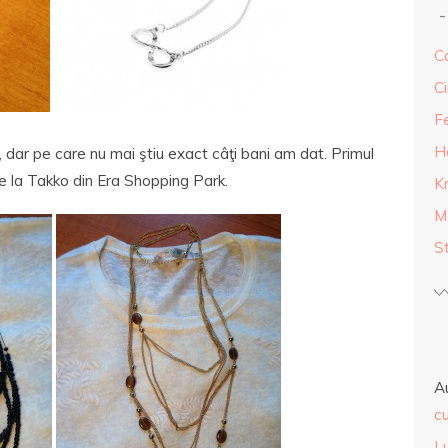
Ca
Ci
F
H
 dar pe care nu mai ştiu exact câţi bani am dat. Primul
e la Takko din Era Shopping Park.
K
M
S
A
cu
L