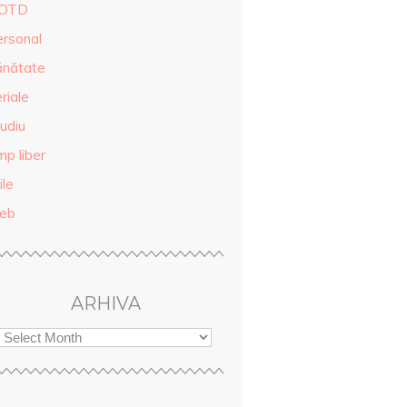
OTD
ersonal
ănătate
riale
udiu
mp liber
ile
eb
ARHIVA