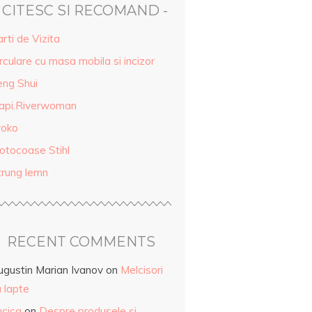
- CITESC SI RECOMAND -
rti de Vizita
rculare cu masa mobila si incizor
eng Shui
api.Riverwoman
roko
otocoase Stihl
trung lemn
RECENT COMMENTS
ugustin Marian Ivanov
on
Melcisori
 lapte
ucica
on
Despre produsele și