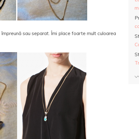
ma
Pr
co
ta împreună sau separat. Îmi place foarte mult culoarea
S
C
S
T