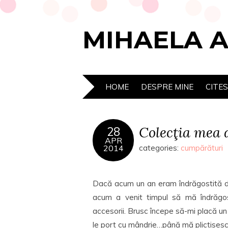
MIHAELA 
HOME
DESPRE MINE
CITE
Colecţia mea d
28
APR
2014
categories:
cumpărături
Dacă acum un an eram îndrăgostită de
acum a venit timpul să mă îndrăgo
accesorii. Brusc începe să-mi placă un
le port cu mândrie…până mă plictisesc