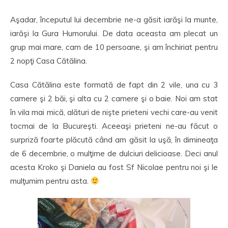
Aşadar, începutul lui decembrie ne-a găsit iarăşi la munte,
iarăşi la Gura Humorului. De data aceasta am plecat un
grup mai mare, cam de 10 persoane, şi am închiriat pentru
2 nopţi Casa Cătălina.
Casa Cătălina este formată de fapt din 2 vile, una cu 3
camere şi 2 băi, şi alta cu 2 camere şi o baie. Noi am stat
în vila mai mică, alături de nişte prieteni vechi care-au venit
tocmai de la Bucureşti. Aceeaşi prieteni ne-au făcut o
surpriză foarte plăcută când am găsit la uşă, în dimineaţa
de 6 decembrie, o mulţime de dulciuri delicioase. Deci anul
acesta Kroko şi Daniela au fost Sf Nicolae pentru noi şi le
mulţumim pentru asta.