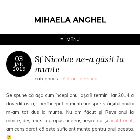
MIHAELA ANGHEL
MENU
Sf Nicolae ne-a găsit la
03
JAN
munte
2015
categories:
călătorii
,
personal
Se spune că aşa cum începi anul, aşa îl termini. Iar 2014 a
dovedit asta, l-am început la munte iar spre sfârşitul anului
m-am tot dus la munte. Nu am făcut şi Revelionul la
munte, deşi mi s-a propus aceeaşi ieşire ca şi
anul trecut
,
am considerat că este suficient munte pentru anul acesta.