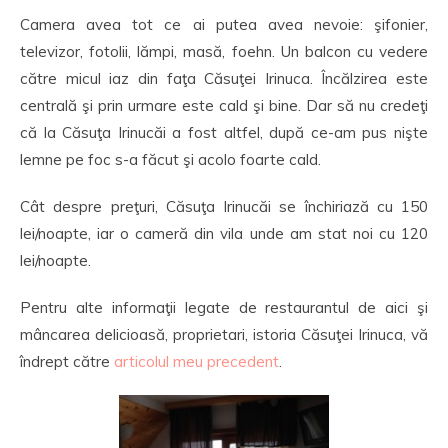
Camera avea tot ce ai putea avea nevoie: şifonier,
televizor, fotolii, lămpi, masă, foehn. Un balcon cu vedere
către micul iaz din faţa Căsuţei Irinuca. Încălzirea este
centrală şi prin urmare este cald şi bine. Dar să nu credeţi
că la Căsuţa Irinucăi a fost altfel, după ce-am pus nişte
lemne pe foc s-a făcut şi acolo foarte cald.
Cât despre preţuri, Căsuţa Irinucăi se închiriază cu 150
lei/noapte, iar o cameră din vila unde am stat noi cu 120
lei/noapte.
Pentru alte informaţii legate de restaurantul de aici şi
mâncarea delicioasă, proprietari, istoria Căsuţei Irinuca, vă
îndrept către
articolul meu precedent
.