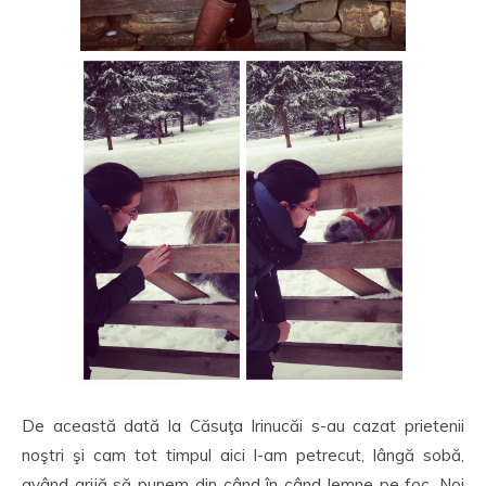
De această dată la Căsuţa Irinucăi s-au cazat prietenii
noştri şi cam tot timpul aici l-am petrecut, lângă sobă,
având grijă să punem din când în când lemne pe foc. Noi