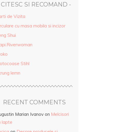
- CITESC SI RECOMAND -
rti de Vizita
rculare cu masa mobila si incizor
eng Shui
api.Riverwoman
roko
otocoase Stihl
trung lemn
RECENT COMMENTS
ugustin Marian Ivanov
on
Melcisori
 lapte
ucica
on
Despre produsele și