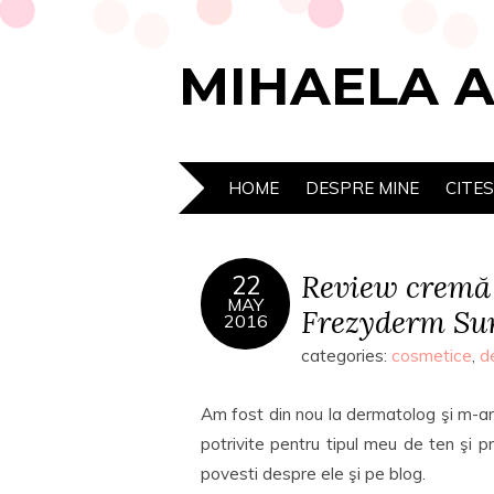
MIHAELA 
HOME
DESPRE MINE
CITE
Review cremă 
22
MAY
Frezyderm Sun
2016
categories:
cosmetice
,
d
Am fost din nou la dermatolog şi m-am
potrivite pentru tipul meu de ten şi 
povesti despre ele şi pe blog.