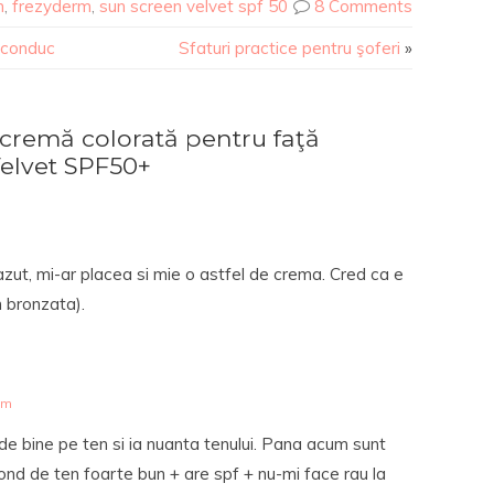
m
,
frezyderm
,
sun screen velvet spf 50
8 Comments
ă conduc
Sfaturi practice pentru şoferi
»
remă colorată pentru faţă
elvet SPF50+
azut, mi-ar placea si mie o astfel de crema. Cred ca e
n bronzata).
pm
nde bine pe ten si ia nuanta tenului. Pana acum sunt
ond de ten foarte bun + are spf + nu-mi face rau la