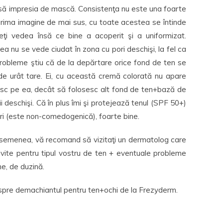
lasă impresia de mască. Consistenţa nu este una foarte
prima imagine de mai sus, cu toate acestea se întinde
ţi vedea însă ce bine a acoperit şi a uniformizat.
a nu se vede ciudat în zona cu pori deschişi, la fel ca
 probleme ştiu că de la depărtare orice fond de ten se
de urât tare. Ei, cu această cremă colorată nu apare
sc pe ea, decât să folosesc alt fond de ten+bază de
 deschişi. Că în plus îmi şi protejează tenul (SPF 50+)
ri (este non-comedogenică), foarte bine.
emenea, vă recomand să vizitaţi un dermatolog care
ite pentru tipul vostru de ten + eventuale probleme
ne, de duzină.
espre demachiantul pentru ten+ochi de la Frezyderm.