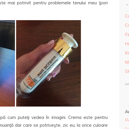
te mai potrivit pentru problemele tenului meu (pori
Ca
Ci
F
H
K
M
S
A
upă cum puteţi vedea în imagini. Crema este pentru
cu
 nuanţă dar care se potriveşte, zic eu, la orice culoare
L