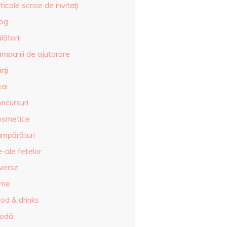
ticole scrise de invitaţi
log
lătorii
ampanii de ajutorare
rţi
eai
ncursuri
osmetice
umpărături
-ale fetelor
iverse
lme
od & drinks
odă