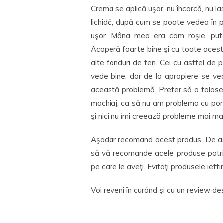
Crema se aplică uşor, nu încarcă, nu 
lichidă, după cum se poate vedea în 
uşor. Mâna mea era cam roşie, pute
Acoperă foarte bine şi cu toate aceste
alte fonduri de ten. Cei cu astfel de
vede bine, dar de la apropiere se ve
această problemă. Prefer să o folose
machiaj, ca să nu am problema cu porii
şi nici nu îmi creează probleme mai ma
Aşadar recomand acest produs. De as
să vă recomande acele produse potriv
pe care le aveţi. Evitaţi produsele iefti
Voi reveni în curând şi cu un review d