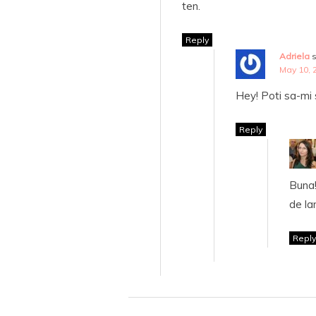
ten.
Reply
Adriela
May 10, 
Hey! Poti sa-mi 
Reply
Buna!
de la
Reply