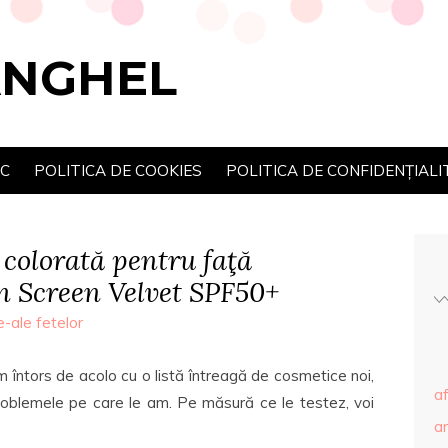
ANGHEL
SC
POLITICA DE COOKIES
POLITICA DE CONFIDENȚIALI
colorată pentru faţă
 Screen Velvet SPF50+
e-ale fetelor
 întors de acolo cu o listă întreagă de cosmetice noi,
af
problemele pe care le am. Pe măsură ce le testez, voi
ar