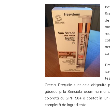
În
Sc
de
au
re
co
acn
cu 
Pr
su
te
Grecia. Preţurile sunt cele obişnuite 
găseau şi la Sensiblu, acum nu mai s
colorată cu SPF 50+ a costat în jur d
completă de ingrediente.