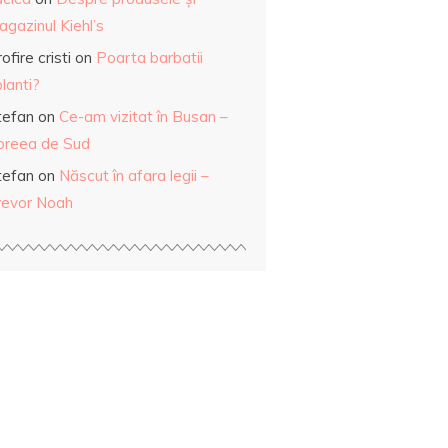
gazinul Kiehl’s
ofire cristi
on
Poarta barbatii
lanti?
tefan
on
Ce-am vizitat în Busan –
oreea de Sud
tefan
on
Născut în afara legii –
revor Noah