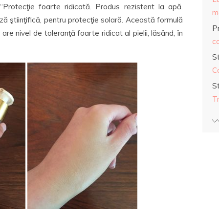
Protecţie foarte ridicată. Produs rezistent la apă.
ma
ă ştiinţifică, pentru protecţie solară. Această formulă
Pr
 are nivel de toleranţă foarte ridicat al pielii, lăsând, în
co
S
C
S
T