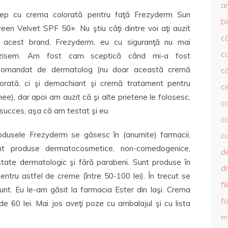
ar
cep cu crema colorată pentru faţă Frezyderm Sun
b
reen Velvet SPF 50+. Nu ştiu câţi dintre voi aţi auzit
că
 acest brand, Frezyderm, eu cu siguranţă nu mai
c
zisem. Am fost cam sceptică când mi-a fost
comandat de dermatolog (nu doar această cremă
că
lorată, ci şi demachiant şi cremă tratament pentru
c
ee), dar apoi am auzit că şi alte prietene le folosesc,
co
succes, aşa că am testat şi eu.
c
odusele Frezyderm se găsesc în (anumite) farmacii,
c
nt produse dermatocosmetice, non-comedogenice,
de
state dermatologic şi fără parabeni. Sunt produse în
d
pentru astfel de creme (între 50-100 lei). În trecut se
fi
unt. Eu le-am găsit la farmacia Ester din Iaşi. Crema
fo
e 60 lei. Mai jos aveţi poze cu ambalajul şi cu lista
m