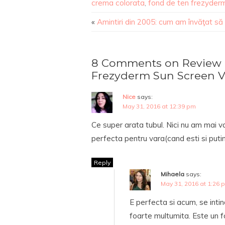
crema colorata
,
fond de ten frezyder
«
Amintiri din 2005: cum am învăţat s
8 Comments on Review c
Frezyderm Sun Screen V
Nice
says:
May 31, 2016 at 12:39 pm
Ce super arata tubul. Nici nu am mai v
perfecta pentru vara(cand esti si puti
Reply
Mihaela
says:
May 31, 2016 at 1:26 
E perfecta si acum, se inti
foarte multumita. Este un f