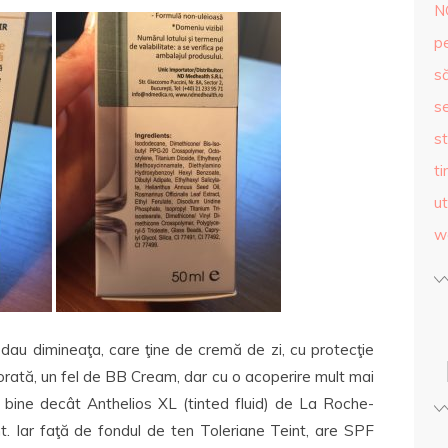
N
p
s
se
st
ti
ut
w
u dimineaţa, care ţine de cremă de zi, cu protecţie
orată, un fel de BB Cream, dar cu o acoperire mult mai
bine decât Anthelios XL (tinted fluid) de La Roche-
t. Iar faţă de fondul de ten Toleriane Teint, are SPF