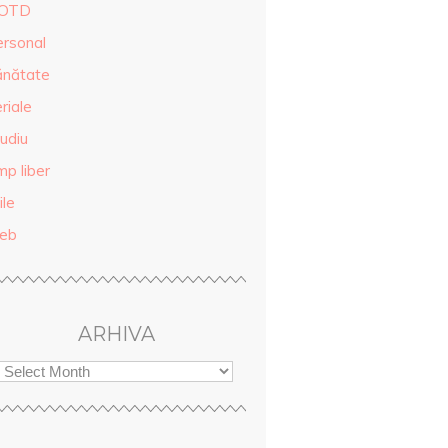
OTD
ersonal
ănătate
riale
udiu
mp liber
ile
eb
ARHIVA