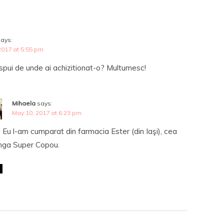
says:
2017 at 5:55 pm
spui de unde ai achizitionat-o? Multumesc!
Mihaela
says:
May 10, 2017 at 6:23 pm
 Eu l-am cumparat din farmacia Ester (din Iaşi), cea
nga Super Copou.