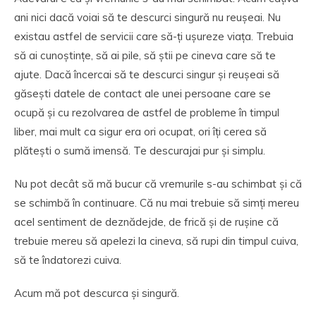
ani nici dacă voiai să te descurci singură nu reușeai. Nu
existau astfel de servicii care să-ți ușureze viața. Trebuia
să ai cunoștințe, să ai pile, să știi pe cineva care să te
ajute. Dacă încercai să te descurci singur și reușeai să
găsești datele de contact ale unei persoane care se
ocupă și cu rezolvarea de astfel de probleme în timpul
liber, mai mult ca sigur era ori ocupat, ori îți cerea să
plătești o sumă imensă. Te descurajai pur și simplu.
Nu pot decât să mă bucur că vremurile s-au schimbat și că
se schimbă în continuare. Că nu mai trebuie să simți mereu
acel sentiment de deznădejde, de frică și de rușine că
trebuie mereu să apelezi la cineva, să rupi din timpul cuiva,
să te îndatorezi cuiva.
Acum mă pot descurca și singură.