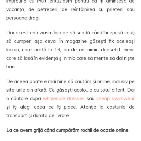
împreună cu mult entuziasm pentru că îţi amintesc de
vacanţă, de petreceri, de reîntâlnirea cu prieteni sau
persoane dragi.
Dar acest entuziasm începe să scadă când începi să cauţi
să cumperi aşa ceva. În magazine găseşti fix aceleaşi
lucruri, care arată la fel, an de an, nimic deosebit, nimic
care să iasă în evidenţă şi nimic care să merite să dai nişte
bani.
De aceea poate e mai bine să căutăm şi online, inclusiv pe
site-urile din afară. Ce găseşti acolo…e cu totul diferit. Dai
o căutare dupa
wholesale dresses
sau
cheap swimwear
şi îţi alegi ceea ce îţi place. Atenţie la costurile de
transport şi durata de livrare.
La ce avem grijă când cumpărăm rochii de ocazie online