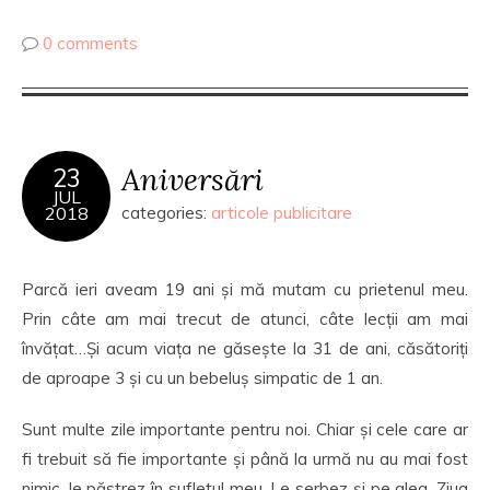
0 comments
Aniversări
23
JUL
2018
categories:
articole publicitare
Parcă ieri aveam 19 ani și mă mutam cu prietenul meu.
Prin câte am mai trecut de atunci, câte lecții am mai
învățat…Și acum viața ne găsește la 31 de ani, căsătoriți
de aproape 3 și cu un bebeluș simpatic de 1 an.
Sunt multe zile importante pentru noi. Chiar și cele care ar
fi trebuit să fie importante și până la urmă nu au mai fost
nimic, le păstrez în sufletul meu. Le serbez și pe alea. Ziua