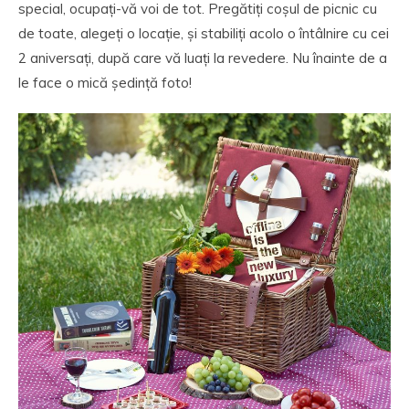
special, ocupați-vă voi de tot. Pregătiți coșul de picnic cu
de toate, alegeți o locație, și stabiliți acolo o întâlnire cu cei
2 aniversați, după care vă luați la revedere. Nu înainte de a
le face o mică ședință foto!