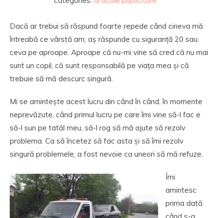
categories:
articole publicitare
Dacă ar trebui să răspund foarte repede când cineva mă
întreabă ce vârstă am, aș răspunde cu siguranță 20 sau
ceva pe aproape. Aproape că nu-mi vine să cred că nu mai
sunt un copil, că sunt responsabilă pe viața mea și că
trebuie să mă descurc singură.
Mi se amintește acest lucru din când în când, în momente
neprevăzute, când primul lucru pe care îmi vine să-l fac e
să-l sun pe tatăl meu, să-l rog să mă ajute să rezolv
problema. Ca să încetez să fac asta și să îmi rezolv
singură problemele, a fost nevoie ca uneori să mă refuze.
Îmi
amintesc
prima dată
când s-a