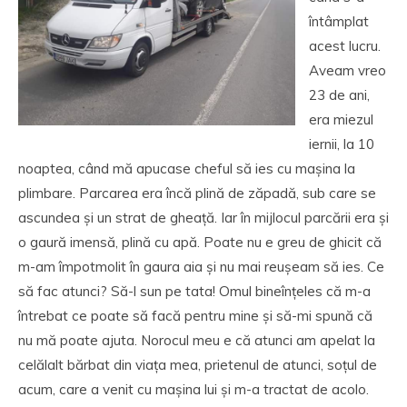
întâmplat
acest lucru.
Aveam vreo
23 de ani,
era miezul
iernii, la 10
noaptea, când mă apucase cheful să ies cu mașina la
plimbare. Parcarea era încă plină de zăpadă, sub care se
ascundea și un strat de gheață. Iar în mijlocul parcării era și
o gaură imensă, plină cu apă. Poate nu e greu de ghicit că
m-am împotmolit în gaura aia și nu mai reușeam să ies. Ce
să fac atunci? Să-l sun pe tata! Omul bineînțeles că m-a
întrebat ce poate să facă pentru mine și să-mi spună că
nu mă poate ajuta. Norocul meu e că atunci am apelat la
celălalt bărbat din viața mea, prietenul de atunci, soțul de
acum, care a venit cu mașina lui și m-a tractat de acolo.