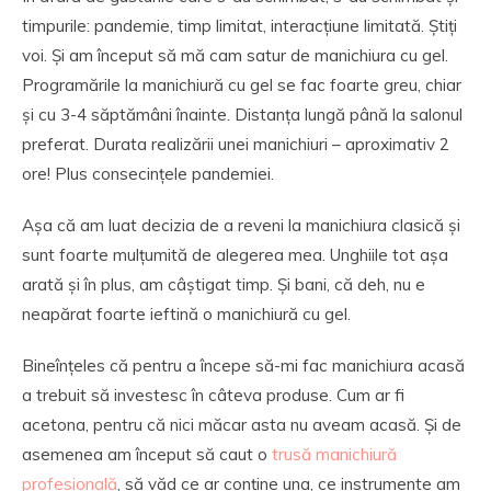
timpurile: pandemie, timp limitat, interacțiune limitată. Știți
voi. Și am început să mă cam satur de manichiura cu gel.
Programările la manichiură cu gel se fac foarte greu, chiar
și cu 3-4 săptămâni înainte. Distanța lungă până la salonul
preferat. Durata realizării unei manichiuri – aproximativ 2
ore! Plus consecințele pandemiei.
Așa că am luat decizia de a reveni la manichiura clasică și
sunt foarte mulțumită de alegerea mea. Unghiile tot așa
arată și în plus, am câștigat timp. Și bani, că deh, nu e
neapărat foarte ieftină o manichiură cu gel.
Bineînțeles că pentru a începe să-mi fac manichiura acasă
a trebuit să investesc în câteva produse. Cum ar fi
acetona, pentru că nici măcar asta nu aveam acasă. Și de
asemenea am început să caut o
trusă manichiură
profesională
, să văd ce ar conține una, ce instrumente am