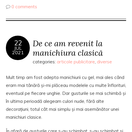
0 comments
De ce am revenit la
22
JUL
manichiura clasică
2021
categories:
articole publicitare
,
diverse
Mult timp am fost adepta manichiurii cu gel, mai ales când
eram mai tânără și-mi plăceau modelele cu multe înflorituri,
eventual pe fiecare unghie. Dar gusturile se mai schimbă și
în ultima perioadă alegeam culori nude, fără alte
decorațiuni, totul cât mai simplu și mai asemănător unei
manichiuri clasice.
În afară de gusturile care s-au schimbat, s-au schimbat și