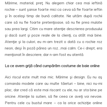
Mărime, material, preţ. Nu alegem chiar cea mai ieftină
rochie – sunt şanse foarte mici ca ceva să fie foarte ieftin
şi în acelaşi timp de bună calitate. Ne uităm după rochii
care să nu fie foarte pretenţioase, să nu fie prea mulate
sau prea largi. Citim cu mare atenţie descrierea produsului
şi dacă sunt şi poze reale de la clienţi, cu atât mai bine.
Atenţie şi la culori, eu m-am trezit o dată cu o rochie roz
neon, deşi în poză părea un roz…mai calm. Ce-i drept, era
menţionat în descriere, dar n-am fost eu atentă.
La ce avem grijă când cumpărăm costume de baie online
Aici riscul este mult mai mic. Mărime şi design. Eu nu aş
comanda modele care au multe tăieturi – bine, nici nu-mi
plac, dar cred că este mai riscant cu ele, nu ar sta bine pe
oricine. Atenţie la sutien, să fie ceea ce aveţi voi nevoie.
Pentru cele cu bustul mare – ca la orice achiziţie online