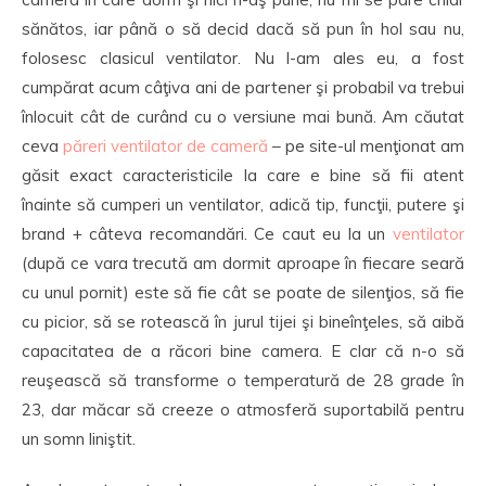
sănătos, iar până o să decid dacă să pun în hol sau nu,
folosesc clasicul ventilator. Nu l-am ales eu, a fost
cumpărat acum câţiva ani de partener şi probabil va trebui
înlocuit cât de curând cu o versiune mai bună. Am căutat
ceva
păreri ventilator de cameră
– pe site-ul menţionat am
găsit exact caracteristicile la care e bine să fii atent
înainte să cumperi un ventilator, adică tip, funcţii, putere şi
brand + câteva recomandări. Ce caut eu la un
ventilator
(după ce vara trecută am dormit aproape în fiecare seară
cu unul pornit) este să fie cât se poate de silenţios, să fie
cu picior, să se rotească în jurul tijei şi bineînţeles, să aibă
capacitatea de a răcori bine camera. E clar că n-o să
reuşească să transforme o temperatură de 28 grade în
23, dar măcar să creeze o atmosferă suportabilă pentru
un somn liniştit.