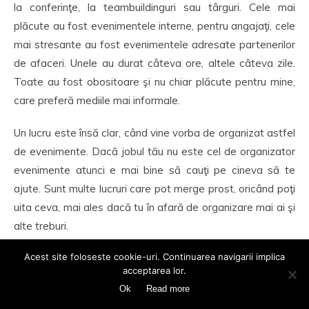
la conferinţe, la teambuildinguri sau târguri. Cele mai
plăcute au fost evenimentele interne, pentru angajaţi, cele
mai stresante au fost evenimentele adresate partenerilor
de afaceri. Unele au durat câteva ore, altele câteva zile.
Toate au fost obositoare şi nu chiar plăcute pentru mine,
care preferă mediile mai informale.
Un lucru este însă clar, când vine vorba de organizat astfel
de evenimente. Dacă jobul tău nu este cel de organizator
evenimente atunci e mai bine să cauţi pe cineva să te
ajute. Sunt multe lucruri care pot merge prost, oricând poţi
uita ceva, mai ales dacă tu în afară de organizare mai ai şi
alte treburi.
Acest site foloseste cookie-uri. Continuarea navigarii implica
Ştiu cât de greu este să organizezi ceva chiar şi mic, de
acceptarea lor.
aceea de exemplu pentru Bucureşti nici nu m-aş gândi să
Ok
Read more
mă ocup singură de tot. Există restaurante care pentru