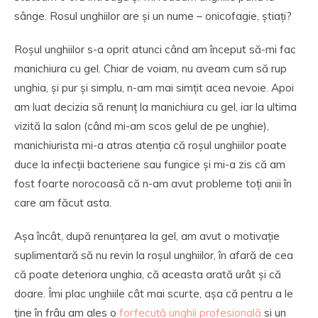
sânge. Rosul unghiilor are și un nume – onicofagie, știați?
Roșul unghiilor s-a oprit atunci când am început să-mi fac
manichiura cu gel. Chiar de voiam, nu aveam cum să rup
unghia, și pur și simplu, n-am mai simțit acea nevoie. Apoi
am luat decizia să renunț la manichiura cu gel, iar la ultima
vizită la salon (când mi-am scos gelul de pe unghie),
manichiurista mi-a atras atenția că roșul unghiilor poate
duce la infecții bacteriene sau fungice și mi-a zis că am
fost foarte norocoasă că n-am avut probleme toți anii în
care am făcut asta.
Așa încât, după renunțarea la gel, am avut o motivație
suplimentară să nu revin la roșul unghiilor, în afară de cea
că poate deteriora unghia, că aceasta arată urât și că
doare. Îmi plac unghiile cât mai scurte, așa că pentru a le
ține în frâu am ales o
forfecuță unghii profesională
si un