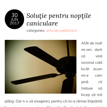
Soluţie pentru nopţile
30
JUN
caniculare
2017
categories:
articole publicitare
Atât de mult
mi-am dorit
să vină
sezonul cald
încât acum
mi-e cam
jenă că
trebuie să
încep să mă
plâng. Dar n-o să exagerez pentru că mi-a rămas întipărită