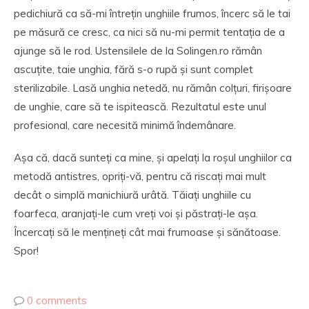
pedichiură ca să-mi întrețin unghiile frumos, încerc să le tai
pe măsură ce cresc, ca nici să nu-mi permit tentația de a
ajunge să le rod. Ustensilele de la Solingen.ro rămân
ascuțite, taie unghia, fără s-o rupă și sunt complet
sterilizabile. Lasă unghia netedă, nu rămân colțuri, firișoare
de unghie, care să te ispitească. Rezultatul este unul
profesional, care necesită minimă îndemânare.
Așa că, dacă sunteți ca mine, și apelați la roșul unghiilor ca
metodă antistres, opriți-vă, pentru că riscați mai mult
decât o simplă manichiură urâtă. Tăiați unghiile cu
foarfeca, aranjați-le cum vreți voi și păstrați-le așa.
Încercați să le mențineți cât mai frumoase și sănătoase.
Spor!
0 comments