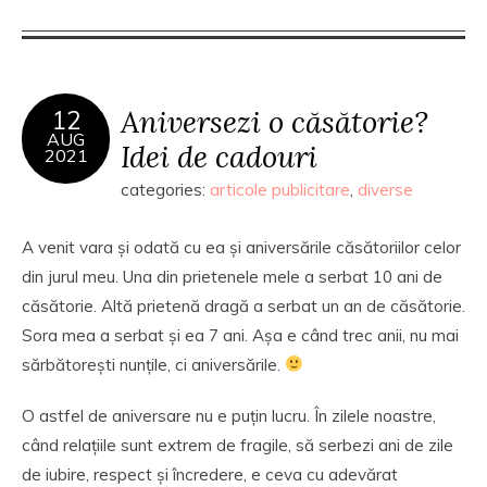
Aniversezi o căsătorie?
12
AUG
Idei de cadouri
2021
categories:
articole publicitare
,
diverse
A venit vara și odată cu ea și aniversările căsătoriilor celor
din jurul meu. Una din prietenele mele a serbat 10 ani de
căsătorie. Altă prietenă dragă a serbat un an de căsătorie.
Sora mea a serbat și ea 7 ani. Așa e când trec anii, nu mai
sărbătorești nunțile, ci aniversările.
O astfel de aniversare nu e puțin lucru. În zilele noastre,
când relațiile sunt extrem de fragile, să serbezi ani de zile
de iubire, respect și încredere, e ceva cu adevărat