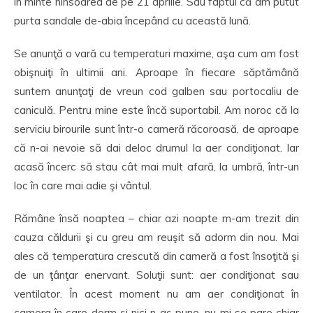
în minte ninsoarea de pe 21 aprilie. Sau faptul că am putut
purta sandale de-abia începând cu această lună.
Se anunţă o vară cu temperaturi maxime, aşa cum am fost
obişnuiţi în ultimii ani. Aproape în fiecare săptămână
suntem anunţaţi de vreun cod galben sau portocaliu de
caniculă. Pentru mine este încă suportabil. Am noroc că la
serviciu birourile sunt într-o cameră răcoroasă, de aproape
că n-ai nevoie să dai deloc drumul la aer condiţionat. Iar
acasă încerc să stau cât mai mult afară, la umbră, într-un
loc în care mai adie şi vântul.
Rămâne însă noaptea – chiar azi noapte m-am trezit din
cauza căldurii şi cu greu am reuşit să adorm din nou. Mai
ales că temperatura crescută din cameră a fost însoţită şi
de un ţânţar enervant. Soluţii sunt: aer condiţionat sau
ventilator. În acest moment nu am aer condiţionat în
camera în care dorm şi nici n-aş pune, nu mi se pare chiar