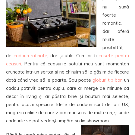
nu sună
foarte
romantic,
dar oferă
multe
posibilități
de
cadouri rafinate
, dar și utile. Cum ar fi
casete pentru
ceasuri
. Pentru că ceasurile soțului meu sunt momentan
aruncate într-un sertar și ne chinuim să le găsim de fiecare
dată când vrea să le poarte. Sau poate
globuri tip bar
, un
cadou potrivit pentru cuplu, care ar merge de minune ca
decor în living și ar păstra bine și băuturi mai selecte,
pentru ocazii speciale. Ideile de cadouri sunt de la iLUX,
magazin online de care v-am mai scris de multe ori, și unde
cadourile se pot vedea/cumpăra și din showroom.
Până la urmă orice cadou, fie el