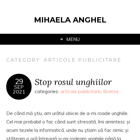
MIHAELA ANGHEL
MENU
CATEGORY:
ARTICOLE PUBLICITARE
Stop rosul unghiilor
29
SEP
2021
categories:
articole publicitare
,
diverse
De când mă știu, am urâtul obicei de a-mi roade unghiile.
Cel mai probabil o fac când sunt stresată, îmi amintesc și
acum tezele la informatică, unde nu știam să fac nimic și
stăteam o oră întreagă și-mi rodeam unghiile până la