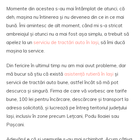
Momente din acestea s-au mai întâmplat de atunci, că
deh, mașina nu întinerea și nu devenea din ce in ce mai
bună. Îmi amintesc de alt moment, când mi s-a stricat
ambreiajul și atunci nu a mai fost așa simplu, a trebuit să
apelez la un
serviciu de tractări auto în Iași
, să îmi ducă
mașina la service.
Din fericire în ultimul timp nu am mai avut probleme, dar
mă bucur să știu că există
asistență rutieră în Iași
și
servicii de tractări auto bune, astfel încât să mă pot
descurca și singură. Firma de care vă vorbesc are tarife
bune, 100 lei pentru încărcare, descărcare și transport la
adresa solicitată, și lucrează pe întreg teritoriul județului
Iași, inclusiv în zone precum Lețcani, Podu Iloaiei sau
Pașcani.
Adevărul e că și vremurile s-au mai schimbat. Acum câțiva