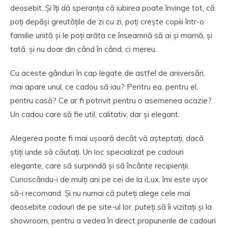
deosebit. Și îți dă speranța că iubirea poate învinge tot, că
poți depăși greutățile de zi cu zi, poți crește copiii într-o
familie unită și le poți arăta ce înseamnă să ai și mamă, și
tată, și nu doar din când în când, ci mereu.
Cu aceste gânduri în cap legate de astfel de aniversări,
mai apare unul, ce cadou să iau? Pentru ea, pentru el,
pentru casă? Ce ar fi potrivit pentru o asemenea ocazie?
Un cadou care să fie util, calitativ, dar și elegant.
Alegerea poate fi mai ușoară decât vă așteptați, dacă
știți unde să căutați. Un loc specializat pe cadouri
elegante, care să surprindă și să încânte recipienții.
Cunoscându-i de mulți ani pe cei de la iLux, îmi este ușor
să-i recomand. Și nu numai că puteți alege cele mai
deosebite cadouri de pe site-ul lor, puteți să îi vizitați și la
showroom, pentru a vedea în direct propunerile de cadouri