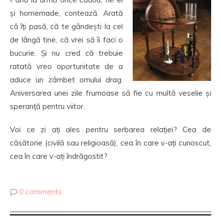
și homemade, contează. Arată
că îți pasă, că te gândești la cel
de lângă tine, că vrei să îi faci o
bucurie. Și nu cred că trebuie
ratată vreo oportunitate de a
aduce un zâmbet omului drag.
Aniversarea unei zile frumoase să fie cu multă veselie și
speranță pentru viitor.
Voi ce zi ați ales pentru serbarea relației? Cea de
căsătorie (civilă sau religioasă), cea în care v-ați cunoscut,
cea în care v-ați îndrăgostit?
0 comments