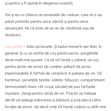
și pentru a fi ajutați în alegerea voastră.
Vin și eu cu câteva recomandări de cadouri, care mi s-au
părut potrivite pentru orice vârstă și pentru orice
aniversare, fie că este de un an de căsătorie sau de
douăzeci.
Coș picnic
– Ador picnicurile. Și luatul mesei în aer liber, în
general. Și cu un astfel de coș pentru picnic, pregătirile
devin mult mai ușoare. Ca să vă faceți o părere, un coș
pentru picnic de acest tip conține: pătură de picnic
impermeabilă, 6 farfurii de ceramică, 6 pahare de vin, 18
tacâmuri, șervețele textile, solnite, tirbușon, compartiment
termoizolant mare cât coșul, săculeț de pus farfuriile
murdare, chingi pentru sticlă de vin. Practic nu trebuie
decât să adaugi mâncarea și băutură și poți pleca către
locația de picnic. Iar dacă vreți să faceți cadoul cu atât mai