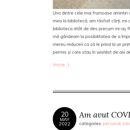
Una dintre cele mai frumoase amintiri 
mea la bibliotecă, am răsfoit cărți, m
biblioteca atât de des precum mi-aș fi 
mă gândeam la posibilitatea de a împr
mereu reduceri ca să le prind la un preț
permis și care stau în wishlist de ani d
(more…)
Am avut COVI
20
MAY
2022
categories:
personal
,
săn