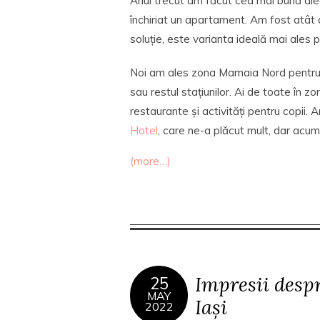
Anul trecut am făcut cea mai bună ale
închiriat un apartament. Am fost atât 
soluție, este varianta ideală mai ales pe
Noi am ales zona Mamaia Nord pentru 
sau restul stațiunilor. Ai de toate în zo
restaurante și activități pentru copii. 
Hotel
, care ne-a plăcut mult, dar acu
(more…)
Impresii despr
25
MAY
Iași
2022