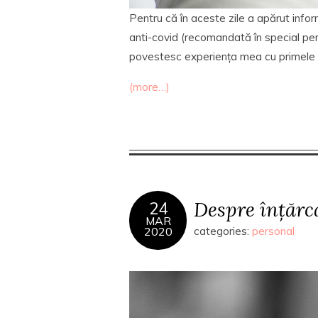
Pentru că în aceste zile a apărut info
anti-covid (recomandată în special pe
povestesc experiența mea cu primele 
(more…)
Despre înțărca
24
MAR
2020
categories:
personal