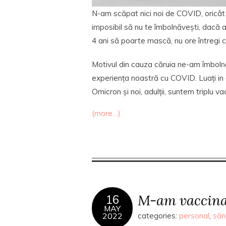
N-am scăpat nici noi de COVID, oricât
imposibil să nu te îmbolnăvești, dacă ai
4 ani să poarte mască, nu ore întregi ce
Motivul din cauza căruia ne-am îmboln
experiența noastră cu COVID. Luați in
Omicron și noi, adulții, suntem triplu v
(more…)
M-am vaccinat
16
MAY
2022
categories:
personal
,
săn