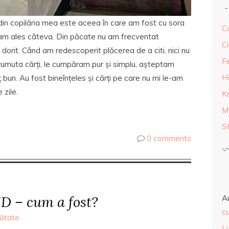
din copilăria mea este aceea în care am fost cu sora
Ca
i-am ales câteva. Din păcate nu am frecventat
Ci
dorit. Când am redescoperit plăcerea de a citi, nici nu
F
umuta cărți, le cumpăram pur și simplu, așteptam
H
 bun. Au fost bineînțeles și cărți pe care nu mi le-am
e zile.
K
M
S
0 comments
D – cum a fost?
A
cu
ătate
L