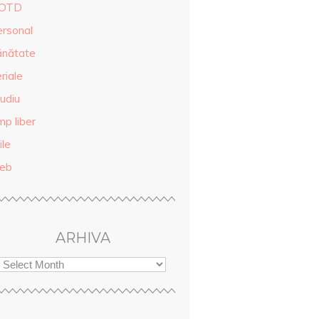
OTD
ersonal
ănătate
riale
udiu
mp liber
ile
eb
ARHIVA