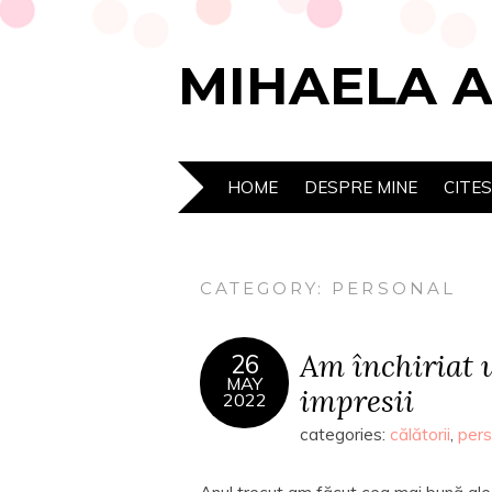
MIHAELA 
HOME
DESPRE MINE
CITE
CATEGORY:
PERSONAL
Am închiriat 
26
MAY
impresii
2022
categories:
călătorii
,
pers