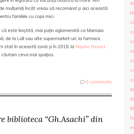
gere în legătură cu vacanța noastră la mare. Am
ar
de mulțumiți încât vreau să recomand și aici această
b
ntru familiile cu copii mici.
că
că este liniștită, mai puțin aglomerată ca Mamaia
c
nă, de la Lidl sau alte supermarket-uri, la farmacii,
că
Am stat în această zonă și în 2018, la
Nayino Resort
c
m căutam ceva mai spațios.
co
c
c
0 comments
de
d
fi
e biblioteca “Gh.Asachi” din
fo
m