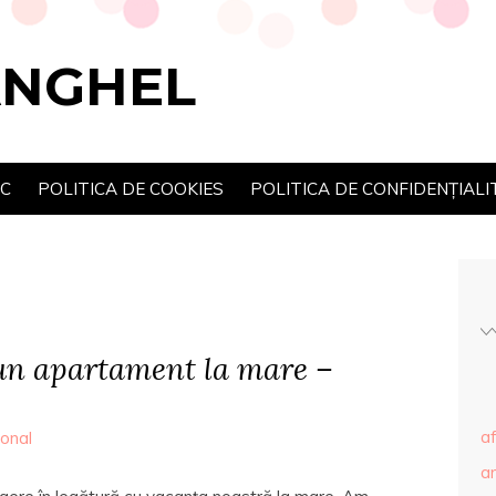
ANGHEL
SC
POLITICA DE COOKIES
POLITICA DE CONFIDENȚIALI
un apartament la mare –
af
onal
ar