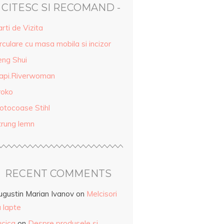
- CITESC SI RECOMAND -
rti de Vizita
rculare cu masa mobila si incizor
eng Shui
api.Riverwoman
roko
otocoase Stihl
trung lemn
RECENT COMMENTS
ugustin Marian Ivanov
on
Melcisori
 lapte
ucica
on
Despre produsele și