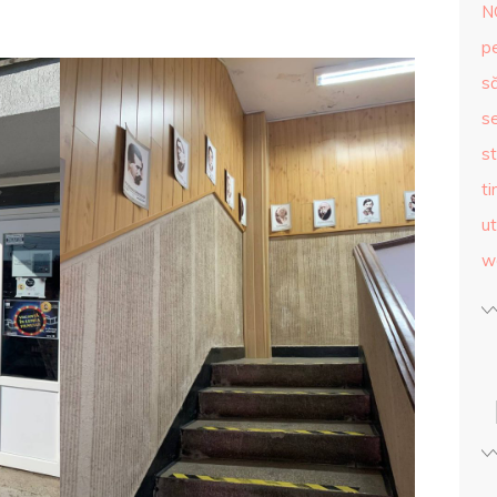
N
p
s
se
st
ti
ut
w