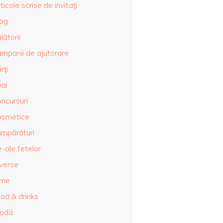
ticole scrise de invitaţi
log
lătorii
ampanii de ajutorare
rţi
eai
ncursuri
osmetice
umpărături
-ale fetelor
iverse
lme
od & drinks
odă