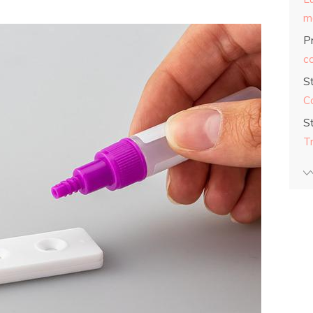
ma
Pr
co
S
C
S
T