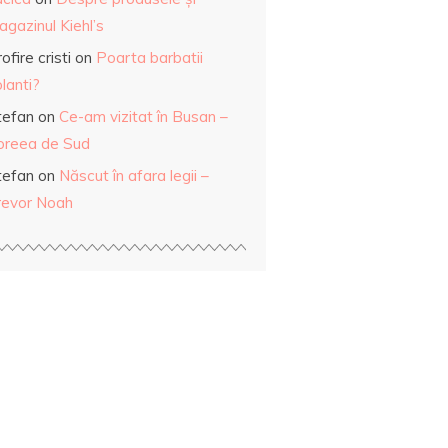
gazinul Kiehl’s
ofire cristi
on
Poarta barbatii
lanti?
tefan
on
Ce-am vizitat în Busan –
oreea de Sud
tefan
on
Născut în afara legii –
revor Noah