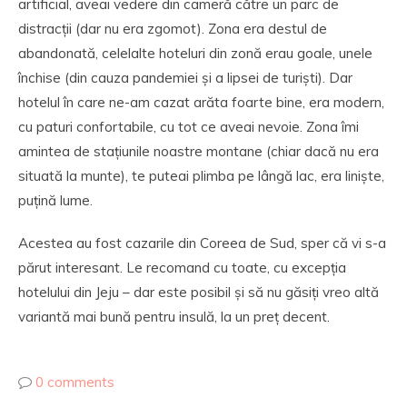
artificial, aveai vedere din cameră către un parc de
distracții (dar nu era zgomot). Zona era destul de
abandonată, celelalte hoteluri din zonă erau goale, unele
închise (din cauza pandemiei și a lipsei de turiști). Dar
hotelul în care ne-am cazat arăta foarte bine, era modern,
cu paturi confortabile, cu tot ce aveai nevoie. Zona îmi
amintea de stațiunile noastre montane (chiar dacă nu era
situată la munte), te puteai plimba pe lângă lac, era liniște,
puțină lume.
Acestea au fost cazarile din Coreea de Sud, sper că vi s-a
părut interesant. Le recomand cu toate, cu excepția
hotelului din Jeju – dar este posibil și să nu găsiți vreo altă
variantă mai bună pentru insulă, la un preț decent.
0 comments