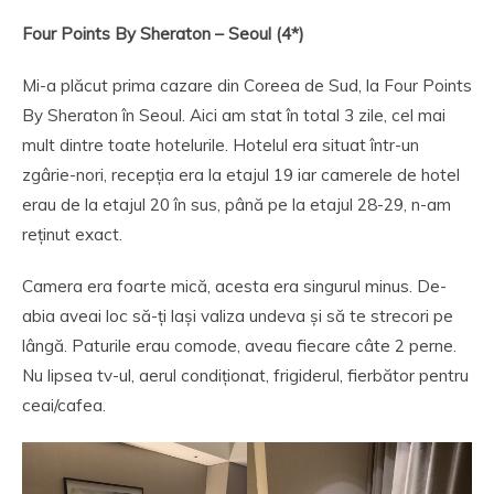
Four Points By Sheraton – Seoul (4*)
Mi-a plăcut prima cazare din Coreea de Sud, la Four Points
By Sheraton în Seoul. Aici am stat în total 3 zile, cel mai
mult dintre toate hotelurile. Hotelul era situat într-un
zgârie-nori, recepția era la etajul 19 iar camerele de hotel
erau de la etajul 20 în sus, până pe la etajul 28-29, n-am
reținut exact.
Camera era foarte mică, acesta era singurul minus. De-
abia aveai loc să-ți lași valiza undeva și să te strecori pe
lângă. Paturile erau comode, aveau fiecare câte 2 perne.
Nu lipsea tv-ul, aerul condiționat, frigiderul, fierbător pentru
ceai/cafea.