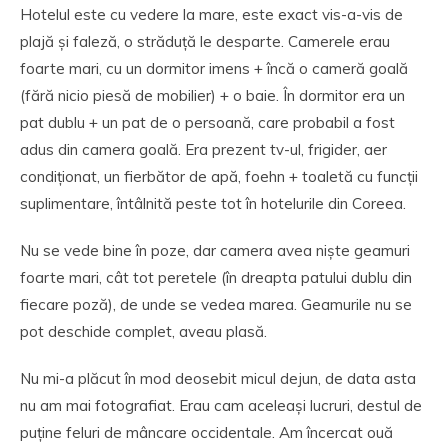
Hotelul este cu vedere la mare, este exact vis-a-vis de
plajă și faleză, o străduță le desparte. Camerele erau
foarte mari, cu un dormitor imens + încă o cameră goală
(fără nicio piesă de mobilier) + o baie. În dormitor era un
pat dublu + un pat de o persoană, care probabil a fost
adus din camera goală. Era prezent tv-ul, frigider, aer
condiționat, un fierbător de apă, foehn + toaletă cu funcții
suplimentare, întâlnită peste tot în hotelurile din Coreea.
Nu se vede bine în poze, dar camera avea niște geamuri
foarte mari, cât tot peretele (în dreapta patului dublu din
fiecare poză), de unde se vedea marea. Geamurile nu se
pot deschide complet, aveau plasă.
Nu mi-a plăcut în mod deosebit micul dejun, de data asta
nu am mai fotografiat. Erau cam aceleași lucruri, destul de
puține feluri de mâncare occidentale. Am încercat ouă