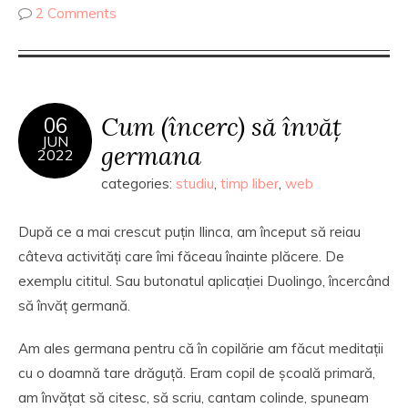
2 Comments
Cum (încerc) să învăț
06
JUN
germana
2022
categories:
studiu
,
timp liber
,
web
După ce a mai crescut puțin Ilinca, am început să reiau
câteva activități care îmi făceau înainte plăcere. De
exemplu cititul. Sau butonatul aplicației Duolingo, încercând
să învăț germană.
Am ales germana pentru că în copilărie am făcut meditații
cu o doamnă tare drăguță. Eram copil de școală primară,
am învățat să citesc, să scriu, cantam colinde, spuneam