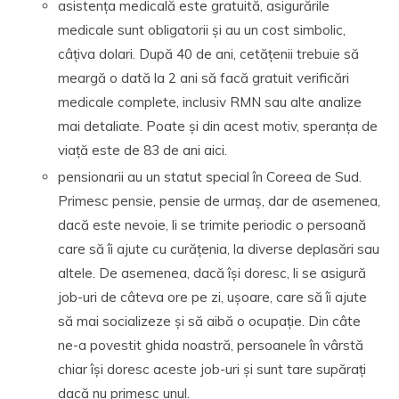
asistența medicală este gratuită, asigurările
medicale sunt obligatorii și au un cost simbolic,
câțiva dolari. După 40 de ani, cetățenii trebuie să
meargă o dată la 2 ani să facă gratuit verificări
medicale complete, inclusiv RMN sau alte analize
mai detaliate. Poate și din acest motiv, speranța de
viață este de 83 de ani aici.
pensionarii au un statut special în Coreea de Sud.
Primesc pensie, pensie de urmaș, dar de asemenea,
dacă este nevoie, li se trimite periodic o persoană
care să îi ajute cu curățenia, la diverse deplasări sau
altele. De asemenea, dacă își doresc, li se asigură
job-uri de câteva ore pe zi, ușoare, care să îi ajute
să mai socializeze și să aibă o ocupație. Din câte
ne-a povestit ghida noastră, persoanele în vârstă
chiar își doresc aceste job-uri și sunt tare supărați
dacă nu primesc unul.