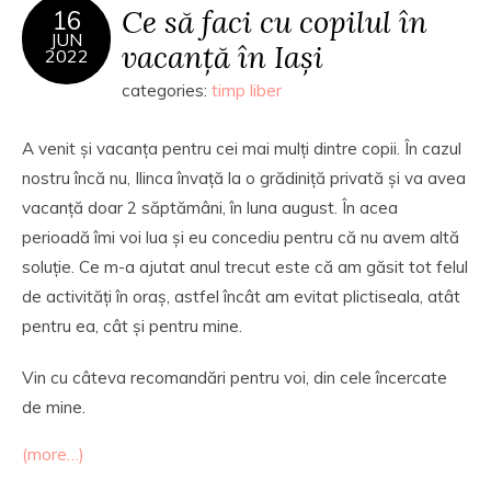
Ce să faci cu copilul în
16
JUN
vacanță în Iași
2022
categories:
timp liber
A venit și vacanța pentru cei mai mulți dintre copii. În cazul
nostru încă nu, Ilinca învață la o grădiniță privată și va avea
vacanță doar 2 săptămâni, în luna august. În acea
perioadă îmi voi lua și eu concediu pentru că nu avem altă
soluție. Ce m-a ajutat anul trecut este că am găsit tot felul
de activități în oraș, astfel încât am evitat plictiseala, atât
pentru ea, cât și pentru mine.
Vin cu câteva recomandări pentru voi, din cele încercate
de mine.
(more…)