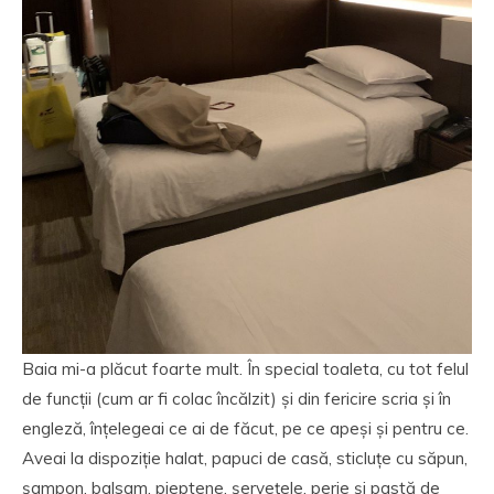
Baia mi-a plăcut foarte mult. În special toaleta, cu tot felul
de funcții (cum ar fi colac încălzit) și din fericire scria și în
engleză, înțelegeai ce ai de făcut, pe ce apeși și pentru ce.
Aveai la dispoziție halat, papuci de casă, sticluțe cu săpun,
șampon, balsam, pieptene, șervețele, perie și pastă de