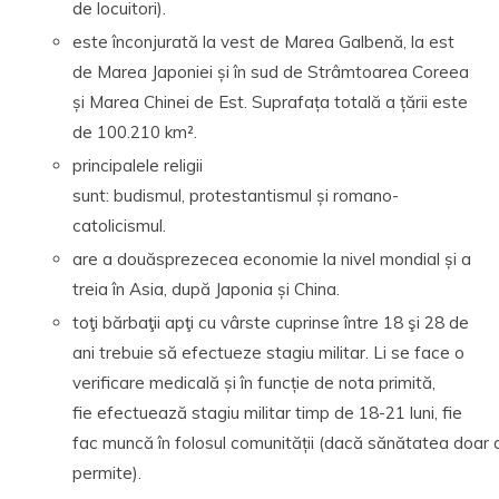
de locuitori).
este înconjurată la vest de Marea Galbenă, la est
de Marea Japoniei și în sud de Strâmtoarea Coreea
și Marea Chinei de Est. Suprafața totală a țării este
de 100.210 km².
principalele religii
sunt: budismul, protestantismul și romano-
catolicismul.
are a douăsprezecea economie la nivel mondial și a
treia în Asia, după Japonia și China.
toţi bărbaţii apţi cu vârste cuprinse între 18 şi 28 de
ani trebuie să efectueze stagiu militar. Li se face o
verificare medicală și în funcție de nota primită,
fie efectuează stagiu militar timp de 18-21 luni, fie
fac muncă în folosul comunității (dacă sănătatea doar a
permite).