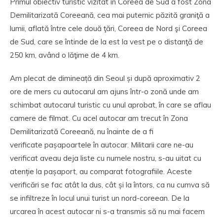
Primul obiectiv turistic vizitat în Coreea de Sud a fost Zona
Demilitarizată Coreeană, cea mai puternic păzită graniţă a
lumii, aflată între cele două ţări, Coreea de Nord şi Coreea
de Sud, care se întinde de la est la vest pe o distanţă de
250 km, având o lăţime de 4 km.
Am plecat de dimineață din Seoul și după aproximativ 2
ore de mers cu autocarul am ajuns într-o zonă unde am
schimbat autocarul turistic cu unul aprobat, în care se aflau
camere de filmat. Cu acel autocar am trecut în Zona
Demilitarizată Coreeană, nu înainte de a fi
verificate pașapoartele în autocar. Militarii care ne-au
verificat aveau deja liste cu numele nostru, s-au uitat cu
atenție la pașaport, au comparat fotografiile. Aceste
verificări se fac atât la dus, cât și la întors, ca nu cumva să
se infiltreze în locul unui turist un nord-coreean. De la
urcarea în acest autocar ni s-a transmis să nu mai facem