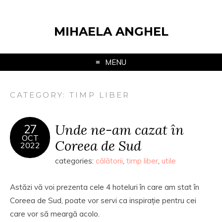
MIHAELA ANGHEL
MENU
CATEGORY:
TIMP LIBER
Unde ne-am cazat în
27
OCT
Coreea de Sud
2022
categories:
călătorii
,
timp liber
,
utile
Astăzi vă voi prezenta cele 4 hoteluri în care am stat în
Coreea de Sud, poate vor servi ca inspirație pentru cei
care vor să meargă acolo.