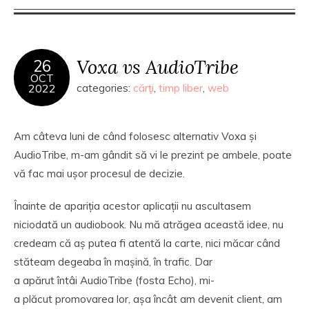
Voxa vs AudioTribe
26
OCT
2022
categories:
cărţi
,
timp liber
,
web
Am câteva luni de când folosesc alternativ Voxa și
AudioTribe, m-am gândit să vi le prezint pe ambele, poate
vă fac mai ușor procesul de decizie.
Înainte de apariția acestor aplicații nu ascultasem
niciodată un audiobook. Nu mă atrăgea această idee, nu
credeam că aș putea fi atentă la carte, nici măcar când
stăteam degeaba în mașină, în trafic. Dar
a apărut întâi AudioTribe (fosta Echo), mi-
a plăcut promovarea lor, așa încât am devenit client, am