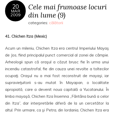
Cele mai frumoase locuri
20
MAR
din lume (9)
2009
categories:
călătorii
41. Chichen Itza (Mexic)
Acum un mileniu, Chichen Itza era centrul Imperiului Mayaş
de Jos, fiind principalul punct comercial al zonei de câmpie.
Arheologii spun că oraşul a căzut brusc fie în urma unui
incendiu catastrofal, fie din cauza unei revolte a toltecilor
ocupaţi. Oraşul nu a mai fost reconstruit de mayaşi, iar
supravieţuitorii s-au mutat în Mayapan, o localitate
apropiată, care a devenit noua capitală a Yucatanului. În
limba mayaşă, Chichen Itza însemna „Fântâna bună a celor
din Itza”, dar interpretările diferă de la un cercetător la
altul. Prin urmare, ca şi Petra, din Iordania, Chichen Itza era