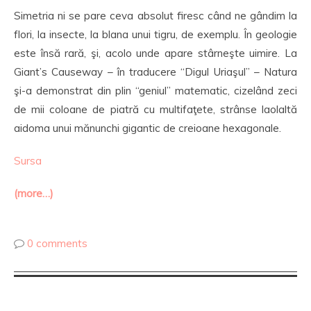
Simetria ni se pare ceva absolut firesc când ne gândim la
flori, la insecte, la blana unui tigru, de exemplu. În geologie
este însă rară, şi, acolo unde apare stârneşte uimire. La
Giant’s Causeway – în traducere “Digul Uriaşul” – Natura
şi-a demonstrat din plin “geniul” matematic, cizelând zeci
de mii coloane de piatră cu multifaţete, strânse laolaltă
aidoma unui mănunchi gigantic de creioane hexagonale.
Sursa
(more…)
0 comments