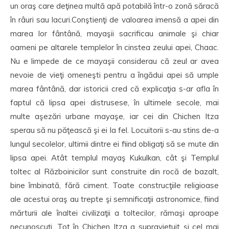
un oraş care deţinea multă apă potabilă într-o zonă săracă
în râuri sau lacuri.Conştienţi de valoarea imensă a apei din
marea lor fântână, mayaşii sacrificau animale şi chiar
oameni pe altarele templelor în cinstea zeului apei, Chaac.
Nu e limpede de ce mayaşii considerau că zeul ar avea
nevoie de vieţi omeneşti pentru a îngădui apei să umple
marea fântână, dar istoricii cred că explicaţia s-ar afla în
faptul că lipsa apei distrusese, în ultimele secole, mai
multe aşezări urbane mayaşe, iar cei din Chichen Itza
sperau să nu păţească şi ei la fel. Locuitorii s-au stins de-a
lungul secolelor, ultimii dintre ei fiind obligaţi să se mute din
lipsa apei. Atât templul mayaş Kukulkan, cât şi Templul
toltec al Războinicilor sunt construite din rocă de bazalt,
bine îmbinată, fără ciment. Toate construcţiile religioase
ale acestui oraş au trepte şi semnificaţii astronomice, fiind
mărturii ale înaltei civilizaţii a toltecilor, rămaşi aproape
necunoscuţi. Tot în Chichen Itza a supravieţuit şi cel mai