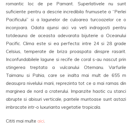
romantic loc de pe Pamant. Superlativele nu sunt
suficiente pentru a descrie incredibila frumusete a “Perlei
Pacificului” si a lagunelor de culoarea turcoazelor ce o
inconjoara. Odata ajunsi aici va veti indragosti pentru
totdeauna de aceasta adevarata bijuterie a Oceanului
Pacific. Clima este si ea perfecta: intre 24 si 28 grade
Celsius, temperate de briza proaspata dinspre rasarit.
Inconfundabilele lagune si recife de coral s-au nascut prin
stingerea treptata a vulcanului Otemanu. Varfurile
Taimanu si Pahia, care se inalta mai mult de 655 m
deasupra nivelului marii, reprezinta tot ce a mai ramas din
marginea de nord a craterului. Impanzite haotic cu stanci
abrupte si abisuri verticale, pantele muntoase sunt astazi
imbracate intr-o luxurianta vegetatie tropicala.
Cititi mai multe
aici
.