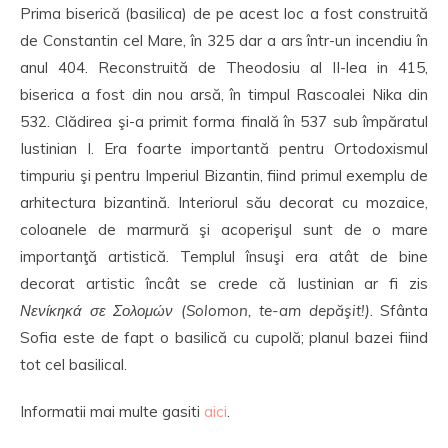
Prima biserică (basilica) de pe acest loc a fost construită
de Constantin cel Mare, în 325 dar a ars într-un incendiu în
anul 404. Reconstruită de Theodosiu al II-lea in 415,
biserica a fost din nou arsă, în timpul Rascoalei Nika din
532. Clădirea şi-a primit forma finală în 537 sub împăratul
Iustinian I. Era foarte importantă pentru Ortodoxismul
timpuriu şi pentru Imperiul Bizantin, fiind primul exemplu de
arhitectura bizantină. Interiorul său decorat cu mozaice,
coloanele de marmură şi acoperişul sunt de o mare
importanţă artistică. Templul însuşi era atât de bine
decorat artistic încât se crede că Iustinian ar fi zis
Νενίκηκά σε Σολομών (Solomon, te-am depăşit!)
. Sfânta
Sofia este de fapt o basilică cu cupolă; planul bazei fiind
tot cel basilical.
Informatii mai multe gasiti
aici
.