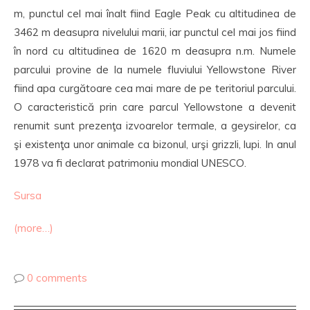
m, punctul cel mai înalt fiind Eagle Peak cu altitudinea de
3462 m deasupra nivelului marii, iar punctul cel mai jos fiind
în nord cu altitudinea de 1620 m deasupra n.m. Numele
parcului provine de la numele fluviului Yellowstone River
fiind apa curgătoare cea mai mare de pe teritoriul parcului.
O caracteristică prin care parcul Yellowstone a devenit
renumit sunt prezenţa izvoarelor termale, a geysirelor, ca
şi existenţa unor animale ca bizonul, urşi grizzli, lupi. In anul
1978 va fi declarat patrimoniu mondial UNESCO.
Sursa
(more…)
0 comments