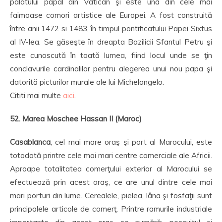
palatului papal din Vatican şi este una din cele mai
faimoase comori artistice ale Europei. A fost construită
între anii 1472 si 1483, în timpul pontificatului Papei Sixtus
al IV-lea. Se găseşte în dreapta Bazilicii Sfantul Petru şi
este cunoscută în toată lumea, fiind locul unde se ţin
conclavurile cardinalilor pentru alegerea unui nou papa şi
datorită picturilor murale ale lui Michelangelo.
Cititi mai multe
aici
.
52. Marea Moschee Hassan II (Maroc)
Casablanca
, cel mai mare oraş şi port al Marocului, este
totodată printre cele mai mari centre comerciale ale Africii.
Aproape totalitatea comerţului exterior al Marocului se
efectuează prin acest oraş, ce are unul dintre cele mai
mari porturi din lume. Cerealele, pielea, lâna şi fosfaţii sunt
principalele articole de comerţ. Printre ramurile industriale