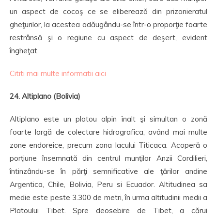
un aspect de cocoş ce se eliberează din prizonieratul
gheţurilor, la acestea adăugându-se într-o proporţie foarte
restrânsă şi o regiune cu aspect de deşert, evident
îngheţat.
Cititi mai multe informatii aici
24. Altiplano (Bolivia)
Altiplano este un platou alpin înalt şi simultan o zonă
foarte largă de colectare hidrografica, având mai multe
zone endoreice, precum zona lacului Titicaca. Acoperă o
porţiune însemnată din centrul munţilor Anzii Cordilieri,
întinzându-se în părţi semnificative ale ţărilor andine
Argentica, Chile, Bolivia, Peru si Ecuador. Altitudinea sa
medie este peste 3.300 de metri, în urma altitudinii medii a
Platoului Tibet. Spre deosebire de Tibet, a cărui