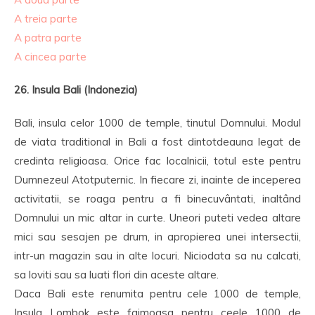
A treia parte
A patra parte
A cincea parte
26. Insula Bali (Indonezia)
Bali, insula celor 1000 de temple, tinutul Domnului. Modul
de viata traditional in Bali a fost dintotdeauna legat de
credinta religioasa. Orice fac localnicii, totul este pentru
Dumnezeul Atotputernic. In fiecare zi, inainte de inceperea
activitatii, se roaga pentru a fi binecuvântati, inaltând
Domnului un mic altar in curte. Uneori puteti vedea altare
mici sau sesajen pe drum, in apropierea unei intersectii,
intr-un magazin sau in alte locuri. Niciodata sa nu calcati,
sa loviti sau sa luati flori din aceste altare.
Daca Bali este renumita pentru cele 1000 de temple,
Insula Lombok este faimoasa pentru ceele 1000 de