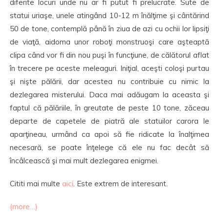
diferite locuri unde nu ar fi putut fi prelucrate. Sute de
statui uriaşe, unele atingând 10-12 m înălţime şi cântărind
50 de tone, contemplă până în ziua de azi cu ochii lor lipsiţi
de viaţă, aidoma unor roboţi monstruoşi care aşteaptă
clipa când vor fi din nou puşi în funcţiune, de călătorul aflat
în trecere pe aceste meleaguri. Iniţial, aceşti coloşi purtau
şi nişte pălării, dar acestea nu contribuie cu nimic la
dezlegarea misterului. Daca mai adăugam la aceasta şi
faptul că pălăriile, în greutate de peste 10 tone, zăceau
departe de capetele de piatră ale statuilor carora le
aparţineau, urmând ca apoi să fie ridicate la înalţimea
necesară, se poate înţelege că ele nu fac decât să
încâlcească şi mai mult dezlegarea enigmei.
Cititi mai multe
aici
. Este extrem de interesant.
(more…)