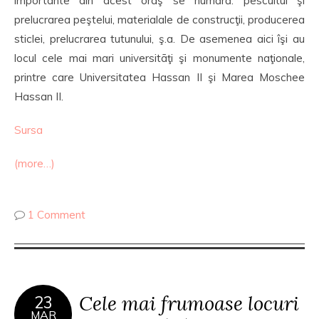
importante din acest oraş se numără: pescuitul şi
prelucrarea peştelui, materialale de construcţii, producerea
sticlei, prelucrarea tutunului, ş.a. De asemenea aici îşi au
locul cele mai mari universitãţi şi monumente naţionale,
printre care Universitatea Hassan II şi Marea Moschee
Hassan II.
Sursa
(more…)
1 Comment
Cele mai frumoase locuri
23
MAR