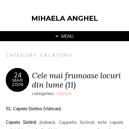
MIHAELA ANGHEL
MENU
CATEGORY:
CĂLĂTORII
Cele mai frumoase locuri
24
MAR
din lume (11)
2009
categories:
călătorii
51. Capela Sixtina (Vatican)
Capela Sixtină
(italiana:
Cappella Sistina
) este capela