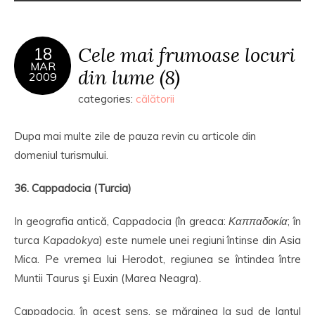
Cele mai frumoase locuri
18
MAR
din lume (8)
2009
categories:
călătorii
Dupa mai multe zile de pauza revin cu articole din
domeniul turismului.
36. Cappadocia (Turcia)
In geografia antică, Cappadocia (în greaca:
Καππαδοκία
; în
turca
Kapadokya
) este numele unei regiuni întinse din Asia
Mica. Pe vremea lui Herodot, regiunea se întindea între
Muntii Taurus şi Euxin (Marea Neagra).
Cappadocia, în acest sens, se mărginea la sud de lanţul