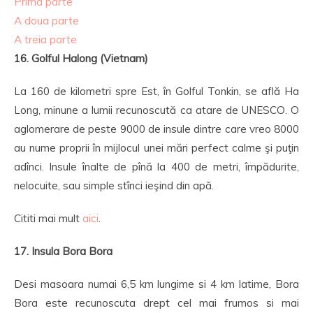
Prima parte
A doua parte
A treia parte
16. Golful Halong (Vietnam)
La 160 de kilometri spre Est, în Golful Tonkin, se află Ha
Long, minune a lumii recunoscută ca atare de UNESCO. O
aglomerare de peste 9000 de insule dintre care vreo 8000
au nume proprii în mijlocul unei mări perfect calme şi puţin
adînci. Insule înalte de pînă la 400 de metri, împădurite,
nelocuite, sau simple stînci ieşind din apă.
Cititi mai mult
aici
.
17. Insula Bora Bora
Desi masoara numai 6,5 km lungime si 4 km latime, Bora
Bora este recunoscuta drept cel mai frumos si mai