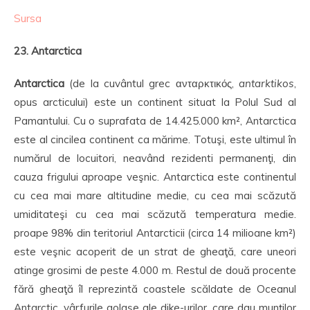
Sursa
23. Antarctica
Antarctica
(de la cuvântul grec ανταρκτικός,
antarktikos
,
opus arcticului) este un continent situat la Polul Sud al
Pamantului. Cu o suprafata de 14.425.000 km², Antarctica
este al cincilea continent ca mărime. Totuşi, este ultimul în
numărul de locuitori, neavând rezidenti permanenţi, din
cauza frigului aproape veşnic. Antarctica este continentul
cu cea mai mare altitudine medie, cu cea mai scăzută
umiditateşi cu cea mai scăzută temperatura medie.
proape 98% din teritoriul Antarcticii (circa 14 milioane km²)
este veşnic acoperit de un strat de gheaţă, care uneori
atinge grosimi de peste 4.000 m. Restul de două procente
fără gheaţă îl reprezintă coastele scăldate de Oceanul
Antarctic, vârfurile golaşe ale dike-urilor, care dau munţilor