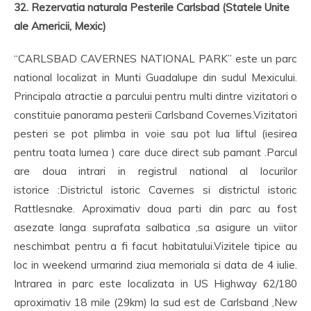
32. Rezervatia naturala Pesterile Carlsbad (Statele Unite
ale Americii, Mexic)
“CARLSBAD CAVERNES NATIONAL PARK” este un parc
national localizat in Munti Guadalupe din sudul Mexicului.
Principala atractie a parcului pentru multi dintre vizitatori o
constituie panorama pesterii Carlsband Covernes.Vizitatori
pesteri se pot plimba in voie sau pot lua liftul (iesirea
pentru toata lumea ) care duce direct sub pamant .Parcul
are doua intrari in registrul national al locurilor
istorice :Districtul istoric Cavernes si districtul istoric
Rattlesnake. Aproximativ doua parti din parc au fost
asezate langa suprafata salbatica ,sa asigure un viitor
neschimbat pentru a fi facut habitatului.Vizitele tipice au
loc in weekend urmarind ziua memoriala si data de 4 iulie.
Intrarea in parc este localizata in US Highway 62/180
aproximativ 18 mile (29km) la sud est de Carlsband ,New