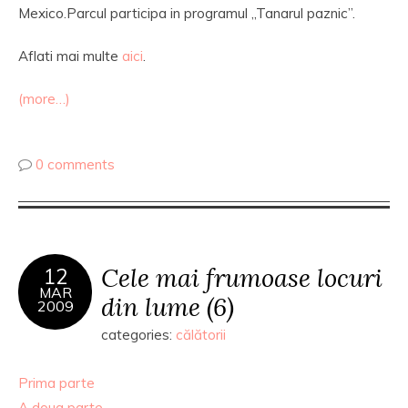
Mexico.Parcul participa in programul ,,Tanarul paznic’’.
Aflati mai multe
aici
.
(more…)
0 comments
Cele mai frumoase locuri
12
MAR
din lume (6)
2009
categories:
călătorii
Prima parte
A doua parte