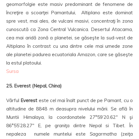
geomorfolgie este masiv predominant de fenomene de
încreţire a scoarţei Pamantului, Altiplano este dominat
spre vest, mai ales, de vulcani masivi, concentraţi în zona
cunoscută ca Zona Central Vulcanica. Desertul Atacama,
cea mai aridă zonă a planetei, se găseşte la sud-vest de
Altiplano în contrast cu una dintre cele mai umede zone
ale planetei padurea ecuatoriala Amazon, care se găseşte
la estul platoului.
Sursa
25. Everest (Nepal, China)
Vârful
Everest
este cel mai înalt punct de pe Pamant, cu o
altitudine de 8848 m deasupra nivelului mării. Se află în
Muntii Himalaya, la coordonatele 27°59’20.62″ N şi
86°55’28.27″ E, pe graniţa dintre Nepal si Tibet. În
nepaleza numele muntelui este
Sagarmatha
(zeiţa