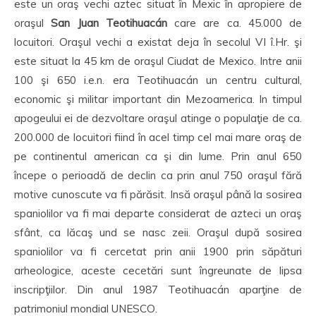
este un oraş vechi aztec situat în Mexic în apropiere de
oraşul
San Juan Teotihuacán
care are ca. 45.000 de
locuitori. Oraşul vechi a existat deja în secolul VI î.Hr. şi
este situat la 45 km de oraşul Ciudat de Mexico. Intre anii
100 şi 650 i.e.n. era Teotihuacán un centru cultural,
economic şi militar important din Mezoamerica. In timpul
apogeului ei de dezvoltare oraşul atinge o populaţie de ca.
200.000 de locuitori fiind în acel timp cel mai mare oraş de
pe continentul american ca şi din lume. Prin anul 650
începe o perioadă de declin ca prin anul 750 oraşul fără
motive cunoscute va fi părăsit. Insă oraşul până la sosirea
spaniolilor va fi mai departe considerat de azteci un oraş
sfânt, ca lăcaş und se nasc zeii. Oraşul după sosirea
spaniolilor va fi cercetat prin anii 1900 prin săpături
arheologice, aceste cecetări sunt îngreunate de lipsa
inscripţiilor. Din anul 1987 Teotihuacán aparţine de
patrimoniul mondial UNESCO.