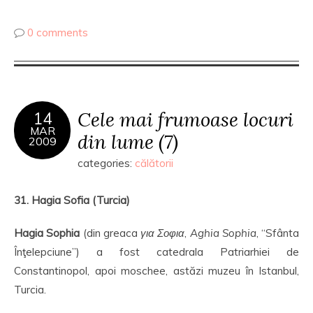
0 comments
Cele mai frumoase locuri
14
MAR
din lume (7)
2009
categories:
călătorii
31. Hagia Sofia (Turcia)
Hagia Sophia
(din greaca
για Σοφια
,
Aghia Sophia
, “Sfânta
Înţelepciune”) a fost catedrala Patriarhiei de
Constantinopol, apoi moschee, astăzi muzeu în Istanbul,
Turcia.