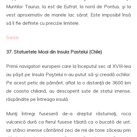
Muntilor Taurus, la est de Eufrat, la nord de Pontus, şi la
vest aproximativ de marele lac sărat. Este imposibil însă
să îi fie definite cu precizie limitele.
Sursa
37. Statuetele Moai din Insula Pastelui (Chile)
Primii navigatori europeni care la începutul sec al XVIII-lea
au păşit pe Insula Paştelui n-au putut să-şi creadă ochilor.
Pe acest petic de pământ, aflat la o distanţă de 3600 km
de coasta chiliană, au descoperit sute de statui imense,
răspândite pe întreaga insulă.
Munţi întregi fuseseră de-a dreptul răsturnaţi, roca
vulcanică dură ca fierul fusese tăiată ca o bucată de unt,
iar stânci imense cântărind zeci de mii de tone zăceau prin