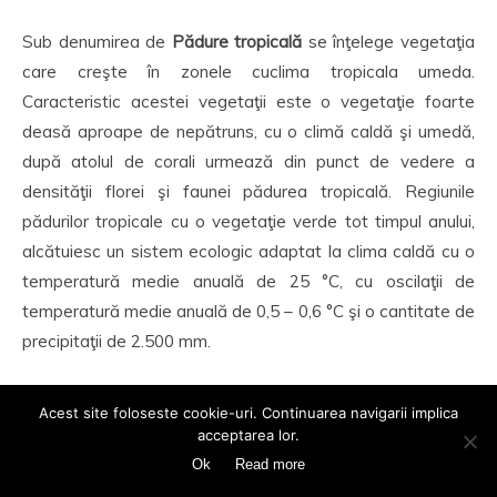
Sub denumirea de
Pădure tropicală
se înţelege vegetaţia
care creşte în zonele cuclima tropicala umeda.
Caracteristic acestei vegetaţii este o vegetaţie foarte
deasă aproape de nepătruns, cu o climă caldă şi umedă,
după atolul de corali urmează din punct de vedere a
densităţii florei şi faunei pădurea tropicală. Regiunile
pădurilor tropicale cu o vegetaţie verde tot timpul anului,
alcătuiesc un sistem ecologic adaptat la clima caldă cu o
temperatură medie anuală de 25 °C, cu oscilaţii de
temperatură medie anuală de 0,5 – 0,6 °C şi o cantitate de
precipitaţii de 2.500 mm.
Mai multe aici
.
Acest site foloseste cookie-uri. Continuarea navigarii implica
acceptarea lor.
13. Cascada Niagara (Canada, Statele Unite ale Americii)
Ok
Read more