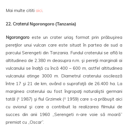
Mai multe cititi
aici
.
22. Craterul
Ngorongoro (Tanzania)
Ngorongoro
este un crater uriaş format prin prăbuşirea
pereţilor unui vulcan care este situat în partea de sud a
parcului Serengeti din Tanzania. Fundul craterului se află la
altitudinea de 2.380 m deasupra n.m. şi pereţii marginali ai
vulcanului se înalţă cu încă 400 – 600 m, astfel altitudinea
vulcanului atinge 3000 m. Diametrul craterului oscilează
între 17 şi 21 de km, având o suprafaţă de 26.400 ha. La
marginea craterului au fost îngropaţi naturaliştii germani
tatăl († 1987) şi fiul Grzimek († 1959) care s-a prăbuşit aici
cu avionul şi care a contribuit la realizarea filmului de
succes din anii 1960 „Serengeti n-are voie să moară”
premiat cu „Oscar”.