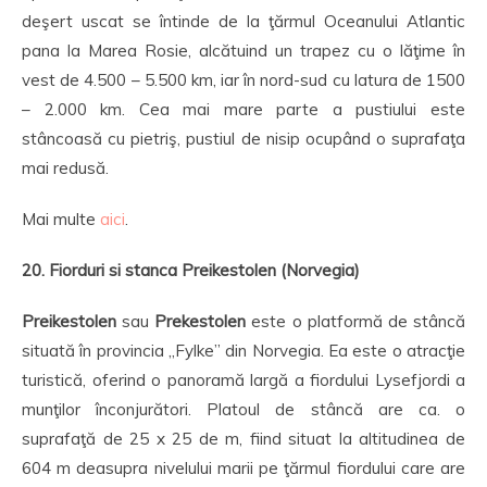
deşert uscat se întinde de la ţărmul Oceanului Atlantic
pana la Marea Rosie, alcătuind un trapez cu o lăţime în
vest de 4.500 – 5.500 km, iar în nord-sud cu latura de 1500
– 2.000 km. Cea mai mare parte a pustiului este
stâncoasă cu pietriş, pustiul de nisip ocupând o suprafaţa
mai redusă.
Mai multe
aici
.
20. Fiorduri si stanca Preikestolen (Norvegia)
Preikestolen
sau
Prekestolen
este o platformă de stâncă
situată în provincia „Fylke” din Norvegia. Ea este o atracţie
turistică, oferind o panoramă largă a fiordului Lysefjordi a
munţilor înconjurători. Platoul de stâncă are ca. o
suprafaţă de 25 x 25 de m, fiind situat la altitudinea de
604 m deasupra nivelului marii pe ţărmul fiordului care are