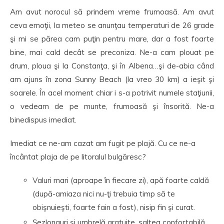
Am avut norocul să prindem vreme frumoasă. Am avut
ceva emoţii, la meteo se anunţau temperaturi de 26 grade
şi mi se părea cam puţin pentru mare, dar a fost foarte
bine, mai cald decât se preconiza. Ne-a cam plouat pe
drum, ploua şi la Constanţa, şi în Albena…şi de-abia când
am ajuns în zona Sunny Beach (la vreo 30 km) a ieşit şi
soarele. În acel moment chiar i s-a potrivit numele staţiunii,
o vedeam de pe munte, frumoasă şi însorită. Ne-a
binedispus imediat.
Imediat ce ne-am cazat am fugit pe plajă. Cu ce ne-a
încântat plaja de pe litoralul bulgăresc?
Valuri mari (aproape în fiecare zi), apă foarte caldă
(după-amiaza nici nu-ţi trebuia timp să te
obişnuieşti, foarte fain a fost), nisip fin şi curat.
Şezlonguri şi umbrelă gratuite, saltea confortabilă.