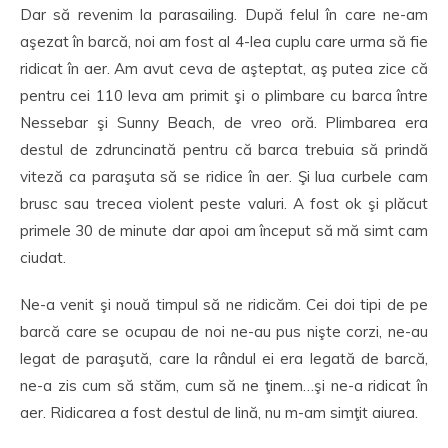
Dar să revenim la parasailing. După felul în care ne-am
aşezat în barcă, noi am fost al 4-lea cuplu care urma să fie
ridicat în aer. Am avut ceva de aşteptat, aş putea zice că
pentru cei 110 leva am primit şi o plimbare cu barca între
Nessebar şi Sunny Beach, de vreo oră. Plimbarea era
destul de zdruncinată pentru că barca trebuia să prindă
viteză ca paraşuta să se ridice în aer. Şi lua curbele cam
brusc sau trecea violent peste valuri. A fost ok şi plăcut
primele 30 de minute dar apoi am început să mă simt cam
ciudat.
Ne-a venit şi nouă timpul să ne ridicăm. Cei doi tipi de pe
barcă care se ocupau de noi ne-au pus nişte corzi, ne-au
legat de paraşută, care la rândul ei era legată de barcă,
ne-a zis cum să stăm, cum să ne ţinem…şi ne-a ridicat în
aer. Ridicarea a fost destul de lină, nu m-am simţit aiurea.