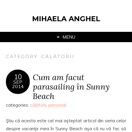
MIHAELA ANGHEL
MENU
CATEGORY:
CĂLĂTORII
Cum am facut
10
SEP
parasailing în Sunny
2014
Beach
categories:
călătorii
,
personal
Ştiu că acesta este cel mai aşteptat articol din seria celor
despre vacanţa mea în Sunny Beach aşa că nu vă fac să