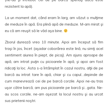
rezistent la apă).
La un moment dat, când eram în larg, am văzut o mulţime
de meduze în apă. Era plină apă de meduze. M-am mirat şi
eu că am reuşit să le văd aşa bine.
Zborul durează vreo 10 minute. Apoi am început să fim
traşi în jos, încet (aşadar coborârea este lină, nu simţi acel
sentiment aiurea în piept, de picaj). Am ajuns aproape de
apă, am intrat puţin cu picioarele în apă, şi apoi am fost
ridicaţi la loc. Asta s-a întâmplat în cazul nostru, alţii de pe
barcă au intrat tare în apă, chiar şi cu capul…depinde de
cum manevrează cei de pe barcă corzile. Apoi ne-au tras
uşor către barcă, am pus picioarele pe barcă şi…gata. Ne-
au scos corzile, ne-am aşezat la locul nostru şi au urcat
sus prietenii noştri.