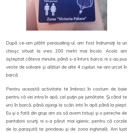
După ce-am plătit parasailing-ul, am fost îndrumaţi la un
chioşc situat la vreo 200 metri mai încolo. Acolo am
aşteptat câteva minute, până s-a întors barca, ni s-au pus
veste de salvare şi alături de alte 4 cupluri, ne-am urcat în
barcă.
Pentru această activitate te îmbraci în costum de baie
pentru că vei intra în apă, cel puţin pe jumătate. Şi când te
urci în barcă, până ajungi la scări, intri în apă până la piept.
Eu şi o fată din grup am zis să avem totuşi şi o pereche de
pantaloni scurţi, ni s-a părut mai igienic, pentru că corzile
de la paraşută te prindeau şi de zona inghinală. Am luat