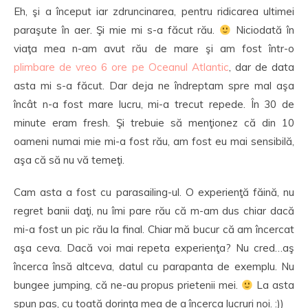
Eh, şi a început iar zdruncinarea, pentru ridicarea ultimei
paraşute în aer. Şi mie mi s-a făcut rău.
Niciodată în
viaţa mea n-am avut rău de mare şi am fost într-o
plimbare de vreo 6 ore pe Oceanul Atlantic
, dar de data
asta mi s-a făcut. Dar deja ne îndreptam spre mal aşa
încât n-a fost mare lucru, mi-a trecut repede. În 30 de
minute eram fresh. Şi trebuie să menţionez că din 10
oameni numai mie mi-a fost rău, am fost eu mai sensibilă,
aşa că să nu vă temeţi.
Cam asta a fost cu parasailing-ul. O experienţă făină, nu
regret banii daţi, nu îmi pare rău că m-am dus chiar dacă
mi-a fost un pic rău la final. Chiar mă bucur că am încercat
aşa ceva. Dacă voi mai repeta experienţa? Nu cred…aş
încerca însă altceva, datul cu parapanta de exemplu. Nu
bungee jumping, că ne-au propus prietenii mei.
La asta
spun pas, cu toată dorinţa mea de a încerca lucruri noi. :))