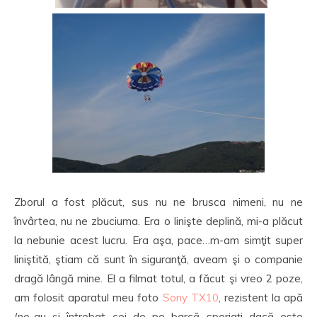
Zborul a fost plăcut, sus nu ne brusca nimeni, nu ne
învârtea, nu ne zbuciuma. Era o linişte deplină, mi-a plăcut
la nebunie acest lucru. Era aşa, pace…m-am simţit super
liniştită, ştiam că sunt în siguranţă, aveam şi o companie
dragă lângă mine. El a filmat totul, a făcut şi vreo 2 poze,
am folosit aparatul meu foto
Sony TX10
, rezistent la apă
(ne-au şi întrebat cei de pe barcă speriaţi dacă este