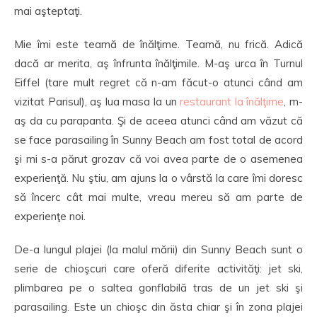
mai aşteptaţi.
Mie îmi este teamă de înălţime. Teamă, nu frică. Adică
dacă ar merita, aş înfrunta înălţimile. M-aş urca în Turnul
Eiffel (tare mult regret că n-am făcut-o atunci când am
vizitat Parisul), aş lua masa
la un
restaurant la înălţime
, m-
aş da cu parapanta. Şi de aceea atunci când am văzut că
se face parasailing în Sunny Beach am fost total de acord
şi mi s-a părut grozav că voi avea parte de o asemenea
experienţă. Nu ştiu, am ajuns la o vârstă la care îmi doresc
să încerc cât mai multe, vreau mereu să am parte de
experienţe noi.
De-a lungul plajei (la malul mării) din Sunny Beach sunt o
serie de chioşcuri care oferă diferite activităţi: jet ski,
plimbarea pe o saltea gonflabilă tras de un jet ski şi
parasailing. Este un chioşc din ăsta chiar şi în zona plajei