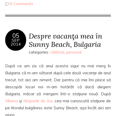
6 Comments
Despre vacanţa mea în
05
SEP
Sunny Beach, Bulgaria
2014
categories:
călătorii
,
personal
După ce am zis că anul acesta sigur nu mai merg în
Bulgaria, că m-am săturat după cele două vacanţe de anul
trecut, tot aici am nimerit. Dar pentru că mie îmi place să
descopăr locuri noi m-am hotărât că dacă alegem
Bulgaria, măcar să mergem într-o staţiune nouă. După
Albena
şi
Nisipurile de Aur
, cea mai cunoscută staţiune de
pe litoralul bulgăresc este Sunny Beach, aşa încât aici am
ajuns.