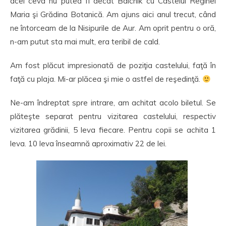
acel ceva nu putea fi decât Balchik cu Castelul Reginei
Maria şi Grădina Botanică. Am ajuns aici anul trecut, când
ne întorceam de la Nisipurile de Aur. Am oprit pentru o oră,
n-am putut sta mai mult, era teribil de cald.
Am fost plăcut impresionată de poziţia castelului, faţă în
faţă cu plaja. Mi-ar plăcea şi mie o astfel de reşedinţă.
Ne-am îndreptat spre intrare, am achitat acolo biletul. Se
plăteşte separat pentru vizitarea castelului, respectiv
vizitarea grădinii, 5 leva fiecare. Pentru copii se achita 1
leva. 10 leva înseamnă aproximativ 22 de lei.