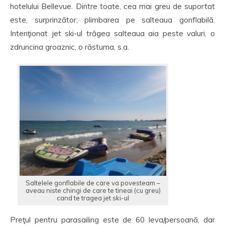
hotelului Bellevue. Dintre toate, cea mai greu de suportat
este, surprinzător, plimbarea pe salteaua gonflabilă.
Intenţionat jet ski-ul trăgea salteaua aia peste valuri, o
zdruncina groaznic, o răsturna, s.a.
Saltelele gonflabile de care va povesteam –
aveau niste chingi de care te tineai (cu greu)
cand te tragea jet ski-ul
Preţul pentru parasailing este de 60 leva/persoană, dar