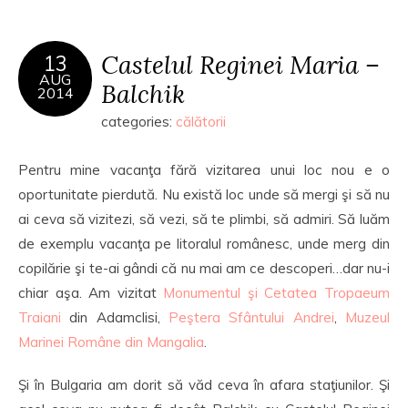
Castelul Reginei Maria –
13
AUG
Balchik
2014
categories:
călătorii
Pentru mine vacanţa fără vizitarea unui loc nou e o
oportunitate pierdută. Nu există loc unde să mergi şi să nu
ai ceva să vizitezi, să vezi, să te plimbi, să admiri. Să luăm
de exemplu vacanţa pe litoralul românesc, unde merg din
copilărie şi te-ai gândi că nu mai am ce descoperi…dar nu-i
chiar aşa. Am vizitat
Monumentul şi Cetatea Tropaeum
Traiani
din Adamclisi,
Peştera Sfântului Andrei
,
Muzeul
Marinei Române din Mangalia
.
Şi în Bulgaria am dorit să văd ceva în afara staţiunilor. Şi