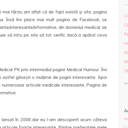
mai târziu am aflat că de fapt există și site, pagina
Ca
ui. Însă îmi place mai mult pagina de Facebook, se
Ci
ante/interesante/informative, din domeniul medical, iar
F
uie să intru pe site să tot verific dacă a apărut ceva
H
K
M
ical PK prin intermediul paginii Medical Humour. Îmi
S
i astfel găsești o mulțime de pagini interesante. Apoi
ine numeroase articole medicale interesante. Pagina de
ormative.
A
cu
ost lansat în 2008 dar eu l-am descoperit acum câteva
 articole foarte interesante. Printre preferatele mele
L