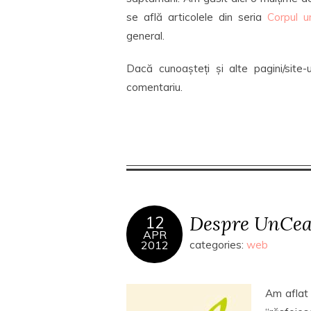
se află articolele din seria
Corpul u
general.
Dacă cunoașteți și alte pagini/site-
comentariu.
Despre UnCea
12
APR
2012
categories:
web
Am aflat