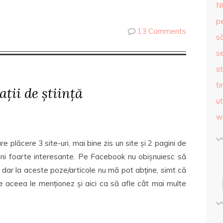
N
p
13 Comments
s
se
st
ti
ții de știință
ut
w
lăcere 3 site-uri, mai bine zis un site și 2 pagini de
ini foarte interesante. Pe Facebook nu obișnuiesc să
ce, dar la aceste poze/articole nu mă pot abține, simt că
e aceea le menționez și aici ca să afle cât mai multe