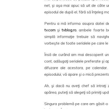
net, şi aşa mai apuc să uit de câte 
episodul de după el, fără să înţeleg ma
Pentru a mă informa asupra datei de 
tv.com
şi
tvblog.ro
, ambele foarte b
simplă informaţie trebuie să navig
vorbeşte de toate serialele pe care le
Însă de curând am mai descoperit un s
cont, adăugaţi serialele preferate şi a
difuzare ale acestora, pe calendar
episodului, vă apare şi o mică prezent
Ah, şi dacă nu aveţi chef să intraţi 
apărea, puteţi să alegeţi să primiţi upd
Singura problemă pe care am găsit-o 