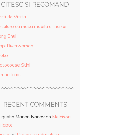
- CITESC SI RECOMAND -
rti de Vizita
rculare cu masa mobila si incizor
eng Shui
api.Riverwoman
roko
otocoase Stihl
trung lemn
RECENT COMMENTS
ugustin Marian Ivanov
on
Melcisori
 lapte
ucica
on
Despre produsele și