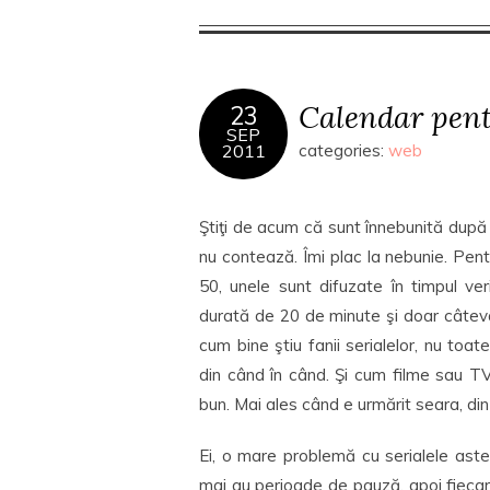
Calendar pent
23
SEP
2011
categories:
web
Ştiţi de acum că sunt înnebunită după s
nu contează. Îmi plac la nebunie. Pentru
50, unele sunt difuzate în timpul ve
durată de 20 de minute şi doar câte
cum bine ştiu fanii serialelor, nu to
din când în când. Şi cum filme sau TV
bun. Mai ales când e urmărit seara, din 
Ei, o mare problemă cu serialele ast
mai au perioade de pauză, apoi fiecare 