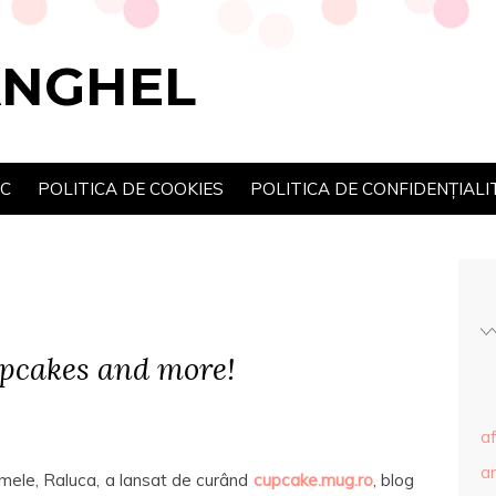
ANGHEL
SC
POLITICA DE COOKIES
POLITICA DE CONFIDENȚIALI
pcakes and more!
af
ar
 mele, Raluca, a lansat de curând
cupcake.mug.ro
, blog