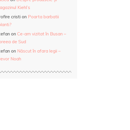
gazinul Kiehl’s
ofire cristi
on
Poarta barbatii
lanti?
tefan
on
Ce-am vizitat în Busan –
oreea de Sud
tefan
on
Născut în afara legii –
revor Noah