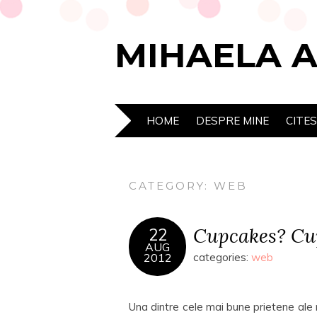
MIHAELA 
HOME
DESPRE MINE
CITE
CATEGORY:
WEB
Cupcakes? Cu
22
AUG
2012
categories:
web
Una dintre cele mai bune prietene ale