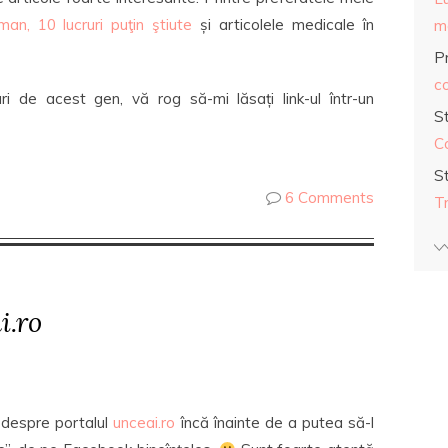
man, 10 lucruri puţin ştiute
și articolele medicale în
ma
Pr
co
uri de acest gen, vă rog să-mi lăsați link-ul într-un
S
C
S
6 Comments
T
i.ro
 despre portalul
unceai.ro
încă înainte de a putea să-l