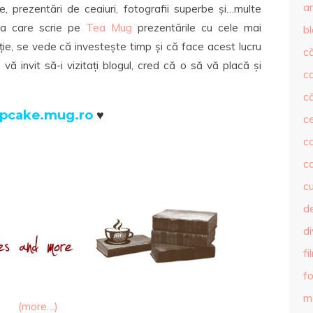
ar
se, prezentări de ceaiuri, fotografii superbe și…multe
ca care scrie pe
Tea Mug
prezentările cu cele mai
b
ie, se vede că investește timp și că face acest lucru
că
ă invit să-i vizitați blogul, cred că o să vă placă și
c
că
pcake.mug.ro
♥
c
co
c
c
de
d
fi
fo
m
(more…)