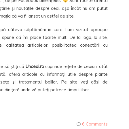
c”, de pe Facebook bineînțeles.
Sunt foarte atentă
știrile și noutățile despre ceai, așa încât nu am putut
mația că va fi lansat un astfel de site.
pă câteva săptămâni în care l-am vizitat aproape
ot spune că îmi place foarte mult. De la logo, la site,
 calitatea articolelor, posibilitatea conectării cu
e să știți că
Unceai.ro
cuprinde reţete de ceaiuri, atât
tă, oferă articole cu informaţii utile despre plante
useţe şi tratamentul bolilor. Pe site veţi găsi de
i din ţară unde vă puteţi petrece timpul liber.
6 Comments