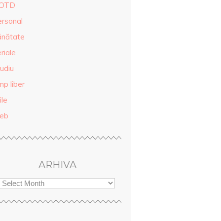
OTD
ersonal
ănătate
riale
udiu
mp liber
ile
eb
ARHIVA