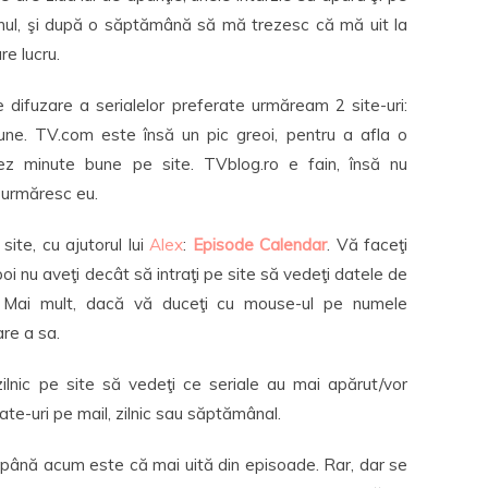
unul, şi după o săptămână să mă trezesc că mă uit la
re lucru.
difuzare a serialelor preferate urmăream 2 site-uri:
une. TV.com este însă un pic greoi, pentru a afla o
hez minute bune pe site. TVblog.ro e fain, însă nu
 urmăresc eu.
ite, cu ajutorul lui
Alex
:
Episode Calendar
. Vă faceţi
poi nu aveţi decât să intraţi pe site să vedeţi datele de
. Mai mult, dacă vă duceţi cu mouse-ul pe numele
are a sa.
zilnic pe site să vedeţi ce seriale au mai apărut/vor
ate-uri pe mail, zilnic sau săptămânal.
până acum este că mai uită din episoade. Rar, dar se