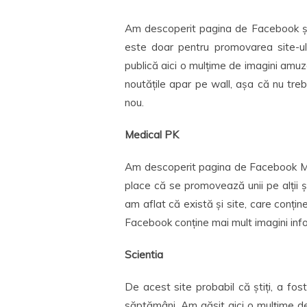
Am descoperit pagina de Facebook și 
este doar pentru promovarea site-ul
publică aici o mulțime de imagini amuz
noutățile apar pe wall, așa că nu treb
nou.
Medical PK
Am descoperit pagina de Facebook Med
place că se promovează unii pe alții ș
am aflat că există și site, care conț
Facebook conține mai mult imagini inf
Scientia
De acest site probabil că știți, a f
săptămâni. Am găsit aici o mulțime de