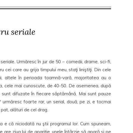
ru seriale
eriale. Urmăresc în jur de 50 – comedii, drame, sci-fi,
 cei care au grija timpului meu, staţi liniştiţi. Din cele
rii, altele în perioada toamnă-vară, majoritatea au o
va, cele mai cunoscute, de 40-50. De asemenea, după
ate sunt difuzate în fiecare săptămână. Mai sunt pauze
 urmăresc foarte rar, un serial, două, pe zi, e tocmai
pat, alături de cel drag.
ea e că niciodată nu ştii programul lor. Cum spuneam,
are ziua lui de apariţie, unele întârzie să apară şi pe