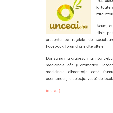
“răsfoies
la toate 
rata infor
Acum, du
zilnic, p
prezența pe rețelele de socializare,
Facebook, forumul și multe altele.
Dar să nu mă grăbesc, mai întâi trebui
medicinale, cât şi aromatice. Totoda
medicinale, alimentaţie, casă, frum
asemenea şi o selecţie vastă de localur
(more…)