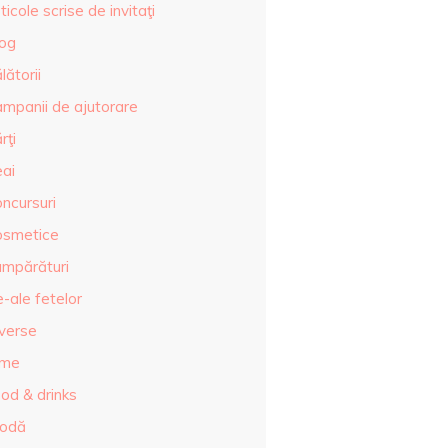
ticole scrise de invitaţi
log
lătorii
ampanii de ajutorare
rţi
eai
ncursuri
osmetice
umpărături
-ale fetelor
iverse
lme
od & drinks
odă