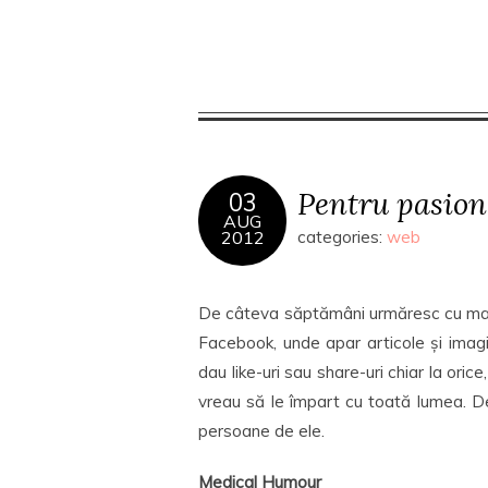
Pentru pasiona
03
AUG
2012
categories:
web
De câteva săptămâni urmăresc cu mare p
Facebook, unde apar articole și imag
dau like-uri sau share-uri chiar la ori
vreau să le împart cu toată lumea. D
persoane de ele.
Medical Humour