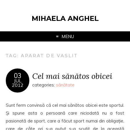
MIHAELA ANGHEL
MENU
TAG:
APARAT DE VASLIT
Cel mai sănătos obicei
03
JUL
2012
categories:
sănătate
Sunt ferm convinsă că cel mai sănătos obicei este sportul.
Și spune asta o persoană care niciodată nu a fost
pasionată de sport, care a făcut sport numai din obligație,
care de câte ori s-a putut s-a scutit de la această