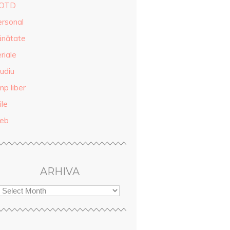
OTD
ersonal
ănătate
riale
udiu
mp liber
ile
eb
ARHIVA