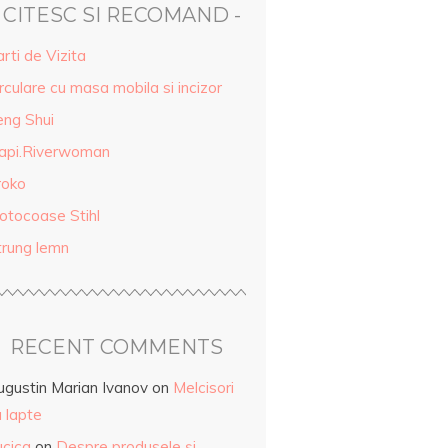
- CITESC SI RECOMAND -
rti de Vizita
rculare cu masa mobila si incizor
eng Shui
api.Riverwoman
roko
otocoase Stihl
trung lemn
RECENT COMMENTS
ugustin Marian Ivanov
on
Melcisori
 lapte
ucica
on
Despre produsele și