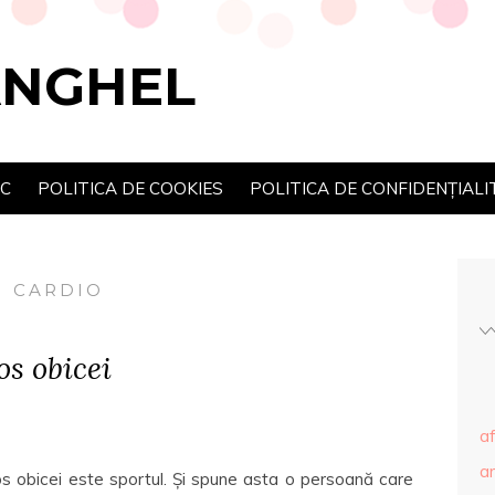
ANGHEL
SC
POLITICA DE COOKIES
POLITICA DE CONFIDENȚIALI
I CARDIO
os obicei
af
ar
s obicei este sportul. Și spune asta o persoană care