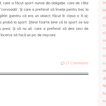
ar
, care a făcut sport numai din obligație, care de câte
 “corvoadă”. Și care a preferat să învețe pentru bac la
b
ătiri (pentru că era un obiect făcut în clasa a X-a),
că
 probă la sport. Știind foarte bine că la sport se lua
c
 prea. Și să nu uit, care a preferat să dea zeci de
că
 încerce să facă un pic de mișcare.
c
co
c
17 Comments
c
de
d
fi
fo
m