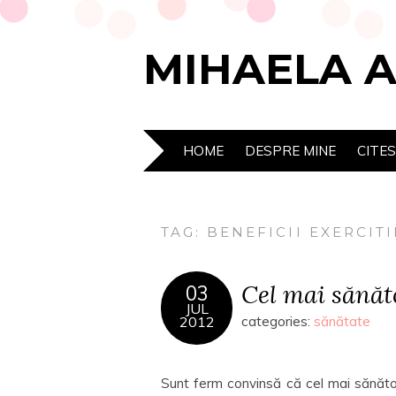
MIHAELA 
HOME
DESPRE MINE
CITE
TAG:
BENEFICII EXERCITI
Cel mai sănăt
03
JUL
2012
categories:
sănătate
Sunt ferm convinsă că cel mai sănăto