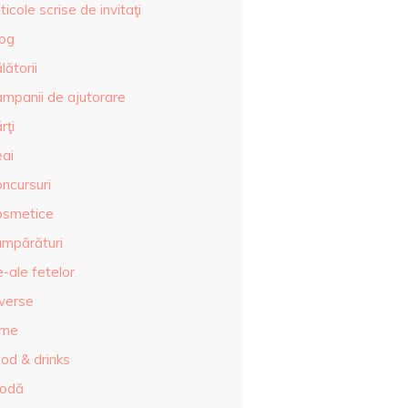
ticole scrise de invitaţi
log
lătorii
ampanii de ajutorare
rţi
eai
ncursuri
osmetice
umpărături
-ale fetelor
iverse
lme
od & drinks
odă