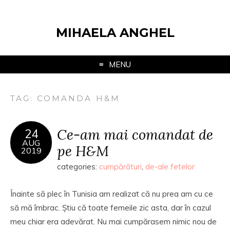
MIHAELA ANGHEL
MENU
TAG:
COMANDA H&M
Ce-am mai comandat de
24
AUG
pe H&M
2019
categories:
cumpărături
,
de-ale fetelor
Înainte să plec în Tunisia am realizat că nu prea am cu ce
să mă îmbrac. Știu că toate femeile zic asta, dar în cazul
meu chiar era adevărat. Nu mai cumpărasem nimic nou de