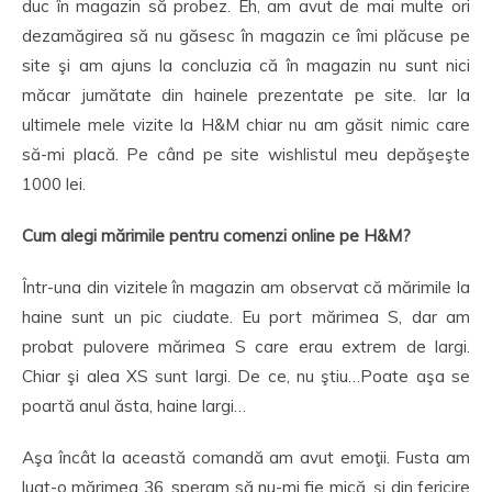
duc în magazin să probez. Eh, am avut de mai multe ori
dezamăgirea să nu găsesc în magazin ce îmi plăcuse pe
site şi am ajuns la concluzia că în magazin nu sunt nici
măcar jumătate din hainele prezentate pe site. Iar la
ultimele mele vizite la H&M chiar nu am găsit nimic care
să-mi placă. Pe când pe site wishlistul meu depăşeşte
1000 lei.
Cum alegi mărimile pentru comenzi online pe H&M?
Într-una din vizitele în magazin am observat că mărimile la
haine sunt un pic ciudate. Eu port mărimea S, dar am
probat pulovere mărimea S care erau extrem de largi.
Chiar şi alea XS sunt largi. De ce, nu ştiu…Poate aşa se
poartă anul ăsta, haine largi…
Aşa încât la această comandă am avut emoţii. Fusta am
luat-o mărimea 36, speram să nu-mi fie mică, şi din fericire