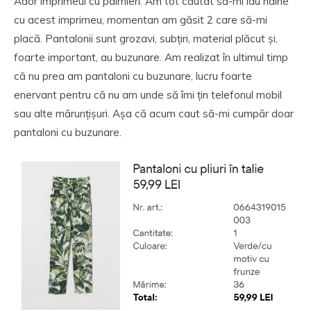
Ador imprimeul cu palmieri. Am tot căutat să-mi iau haine
cu acest imprimeu, momentan am găsit 2 care să-mi
placă. Pantalonii sunt grozavi, subțiri, material plăcut și,
foarte important, au buzunare. Am realizat în ultimul timp
că nu prea am pantaloni cu buzunare, lucru foarte
enervant pentru că nu am unde să îmi țin telefonul mobil
sau alte mărunțișuri. Așa că acum caut să-mi cumpăr doar
pantaloni cu buzunare.