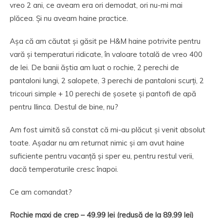
vreo 2 ani, ce aveam era ori demodat, ori nu-mi mai
plăcea. Și nu aveam haine practice.
Așa că am căutat și găsit pe H&M haine potrivite pentru
vară și temperaturi ridicate, în valoare totală de vreo 400
de lei. De banii ăștia am luat o rochie, 2 perechi de
pantaloni lungi, 2 salopete, 3 perechi de pantaloni scurți, 2
tricouri simple + 10 perechi de șosete și pantofi de apă
pentru Ilinca. Destul de bine, nu?
Am fost uimită să constat că mi-au plăcut și venit absolut
toate. Așadar nu am returnat nimic și am avut haine
suficiente pentru vacanță și sper eu, pentru restul verii,
dacă temperaturile cresc înapoi.
Ce am comandat?
Rochie maxi de crep – 49.99 lei (redusă
de la 89.99 lei)