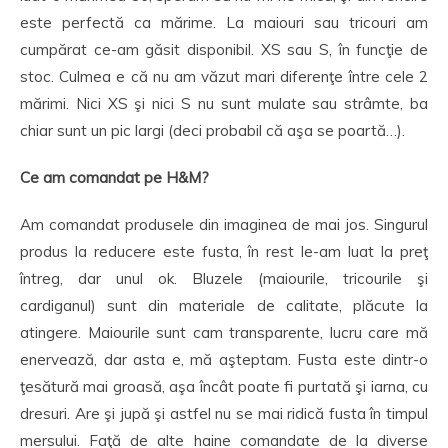
este perfectă ca mărime. La maiouri sau tricouri am
cumpărat ce-am găsit disponibil. XS sau S, în funcţie de
stoc. Culmea e că nu am văzut mari diferenţe între cele 2
mărimi. Nici XS şi nici S nu sunt mulate sau strâmte, ba
chiar sunt un pic largi (deci probabil că aşa se poartă…).
Ce am comandat pe H&M?
Am comandat produsele din imaginea de mai jos. Singurul
produs la reducere este fusta, în rest le-am luat la preţ
întreg, dar unul ok. Bluzele (maiourile, tricourile şi
cardiganul) sunt din materiale de calitate, plăcute la
atingere. Maiourile sunt cam transparente, lucru care mă
enervează, dar asta e, mă aşteptam. Fusta este dintr-o
ţesătură mai groasă, aşa încât poate fi purtată şi iarna, cu
dresuri. Are şi jupă şi astfel nu se mai ridică fusta în timpul
mersului. Faţă de alte haine comandate de la diverse