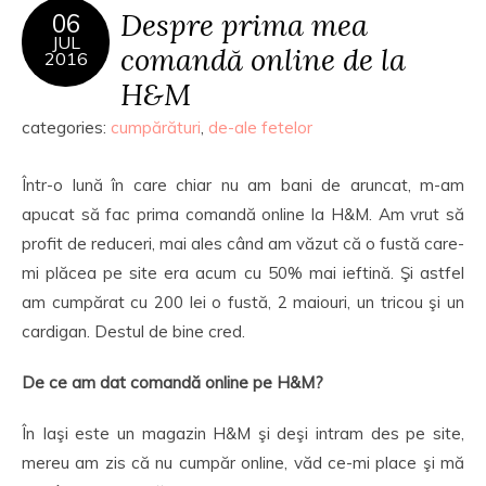
Despre prima mea
06
JUL
comandă online de la
2016
H&M
categories:
cumpărături
,
de-ale fetelor
Într-o lună în care chiar nu am bani de aruncat, m-am
apucat să fac prima comandă online la H&M. Am vrut să
profit de reduceri, mai ales când am văzut că o fustă care-
mi plăcea pe site era acum cu 50% mai ieftină. Şi astfel
am cumpărat cu 200 lei o fustă, 2 maiouri, un tricou şi un
cardigan. Destul de bine cred.
De ce am dat comandă online pe H&M?
În Iaşi este un magazin H&M şi deşi intram des pe site,
mereu am zis că nu cumpăr online, văd ce-mi place şi mă