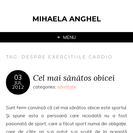
MIHAELA ANGHEL
MENU
TAG:
DESPRE EXERCITIILE CARDIO
Cel mai sănătos obicei
03
JUL
2012
categories:
sănătate
Sunt ferm convinsă că cel mai sănătos obicei este sportul.
Și spune asta o persoană care niciodată nu a fost
pasionată de sport, care a făcut sport numai din obligație,
care de câte ori s-a putut s-a scutit de la această