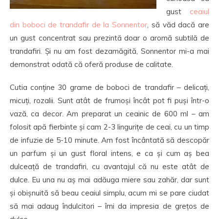
gust
ceaiul
din boboci de trandafir de la Sonnentor
, să văd dacă are
un gust concentrat sau prezintă doar o aromă subtilă de
trandafiri. Și nu am fost dezamăgită, Sonnentor mi-a mai
demonstrat odată că oferă produse de calitate.
Cutia conține 30 grame de boboci de trandafir – delicați,
micuți, rozalii. Sunt atât de frumoși încât pot fi puși într-o
vază, ca decor. Am preparat un ceainic de 600 ml – am
folosit apă fierbinte și cam 2-3 lingurițe de ceai, cu un timp
de infuzie de 5-10 minute. Am fost încântată să descopăr
un parfum și un gust floral intens, e ca și cum aș bea
dulceață de trandafiri, cu avantajul că nu este atât de
dulce. Eu una nu aș mai adăuga miere sau zahăr, dar sunt
și obișnuită să beau ceaiul simplu, acum mi se pare ciudat
să mai adaug îndulcitori – îmi da impresia de grețos de