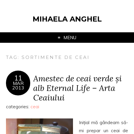
MIHAELA ANGHEL
MENU
TAG:
SORTIMENTE DE CEAI
Amestec de ceai verde și
11
MAR
alb Eternal Life – Arta
2013
Ceaiului
categories:
ceai
Inițial mă gândeam să-
mi prepar un ceai de