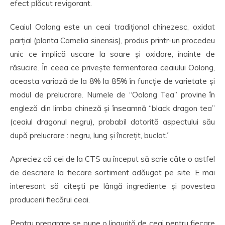
efect plăcut revigorant.
Ceaiul Oolong este un ceai tradițional chinezesc, oxidat
parțial (planta Camelia sinensis), produs printr-un procedeu
unic ce implică uscare la soare și oxidare, înainte de
răsucire. În ceea ce privește fermentarea ceaiului Oolong,
aceasta variază de la 8% la 85% în funcție de varietate și
modul de prelucrare. Numele de “Oolong Tea” provine în
engleză din limba chineză și înseamnă “black dragon tea”
(ceaiul dragonul negru), probabil datorită aspectului său
după prelucrare : negru, lung și încrețit, buclat.”
Apreciez că cei de la CTS au început să scrie câte o astfel
de descriere la fiecare sortiment adăugat pe site. E mai
interesant să citești pe lângă ingrediente și povestea
producerii fiecărui ceai.
Pentru preparare se pune o linguriță de ceai pentru fiecare