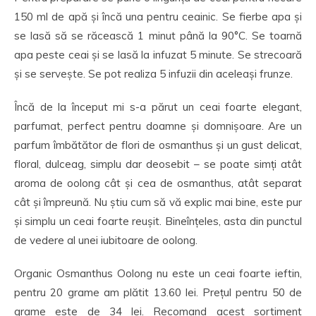
150 ml de apă și încă una pentru ceainic. Se fierbe apa și
se lasă să se răcească 1 minut până la 90°C. Se toarnă
apa peste ceai și se lasă la infuzat 5 minute. Se strecoară
și se servește. Se pot realiza 5 infuzii din aceleași frunze.
Încă de la început mi s-a părut un ceai foarte elegant,
parfumat, perfect pentru doamne și domnișoare. Are un
parfum îmbătător de flori de osmanthus și un gust delicat,
floral, dulceag, simplu dar deosebit – se poate simți atât
aroma de oolong cât și cea de osmanthus, atât separat
cât și împreună. Nu știu cum să vă explic mai bine, este pur
și simplu un ceai foarte reușit. Bineînțeles, asta din punctul
de vedere al unei iubitoare de oolong.
Organic Osmanthus Oolong nu este un ceai foarte ieftin,
pentru 20 grame am plătit 13.60 lei. Prețul pentru 50 de
grame este de 34 lei. Recomand acest sortiment