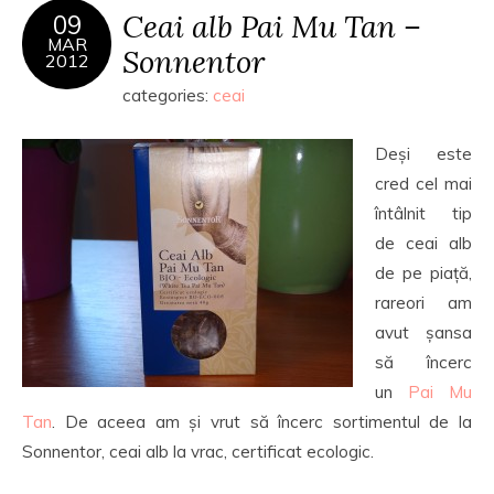
Ceai alb Pai Mu Tan –
09
MAR
Sonnentor
2012
categories:
ceai
Deși este
cred cel mai
întâlnit tip
de ceai alb
de pe piață,
rareori am
avut șansa
să încerc
un
Pai Mu
Tan
. De aceea am și vrut să încerc sortimentul de la
Sonnentor, ceai alb la vrac, certificat ecologic.