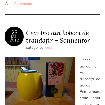
11 Comments
Ceai bio din boboci de
25
JAN
trandafir – Sonnentor
2012
categories:
ceai
Iubesc
trandafirii.
Ador
dulceața de
trandafiri.
Prin urmare
eram chiar
curioasă să