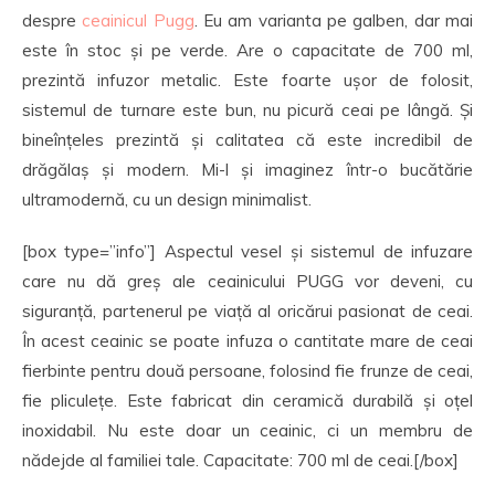
despre
ceainicul Pugg
. Eu am varianta pe galben, dar mai
este în stoc și pe verde. Are o capacitate de 700 ml,
prezintă infuzor metalic. Este foarte ușor de folosit,
sistemul de turnare este bun, nu picură ceai pe lângă. Și
bineînțeles prezintă și calitatea că este incredibil de
drăgălaș și modern. Mi-l și imaginez într-o bucătărie
ultramodernă, cu un design minimalist.
[box type=”info”] Aspectul vesel și sistemul de infuzare
care nu dă greș ale ceainicului PUGG vor deveni, cu
siguranță, partenerul pe viață al oricărui pasionat de ceai.
În acest ceainic se poate infuza o cantitate mare de ceai
fierbinte pentru două persoane, folosind fie frunze de ceai,
fie pliculețe. Este fabricat din ceramică durabilă și oțel
inoxidabil. Nu este doar un ceainic, ci un membru de
nădejde al familiei tale. Capacitate: 700 ml de ceai.[/box]