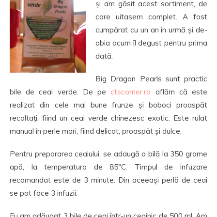
și am găsit acest sortiment, de
care uitasem complet. A fost
cumpărat cu un an în urmă și de-
abia acum îl degust pentru prima
dată.
Big Dragon Pearls sunt practic
bile de ceai verde. De pe
ctscorner.ro
aflăm că este
realizat din cele mai bune frunze și boboci proaspăt
recoltați, fiind un ceai verde chinezesc exotic. Este rulat
manual în perle mari, fiind delicat, proaspăt și dulce.
Pentru prepararea ceaiului, se adaugă o bilă la 350 grame
apă, la temperatura de 85°C. Timpul de infuzare
recomandat este de 3 minute. Din aceeași perlă de ceai
se pot face 3 infuzii.
Eu am adăugat 3 bile de ceai într-un ceainic de 500 ml. Am