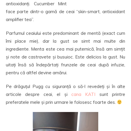
antioxidanți. Cucumber Mint
face parte dintr-o gamă de ceai “skin-smart, antioxidant
amplifier tea”.
Parfumul ceaiului este predominant de mentă (exact cum
îmi place mie), dar la gust se simt mai multe din
ingrediente. Menta este cea mai puternică, însă am simțit
și note de castravete și busuioc. Este delicios la gust. Nu
uitați însă să îndepărtați frunzele de ceai după infuzie,
pentru că altfel devine amărui.
Pe drăguțul Pugg cu siguranță o să-l revedeți și în alte
articole despre ceai, el și
cana KATI
sunt printre
preferatele mele și prin urmare le folosesc foarte des.