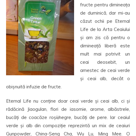
fructe pentru dimineața
de duminică, dar mi-au
căzut ochii pe Eternal
Life de la Arta Ceaiului
și am zis că pentru o
dimineață liberă este
mult mai potrivit un
ceai deosebit, un
amestec de ceai verde
și ceai alb, decât o
obișnuită infuzie de fructe.
Eternal Life nu conține doar ceai verde și ceai alb, ci și
rădăcină Jiaogulan, flori de iasomie, arome, albăstrele,
bucăți de coacăze roșii/negre, bucăți de pere. Iar ceaiul
verde și alb din compoziție reprezintă un mix de ceaiuri
Gunpowder, China-Seng Cha, Wu Lu, Ming Mee. O