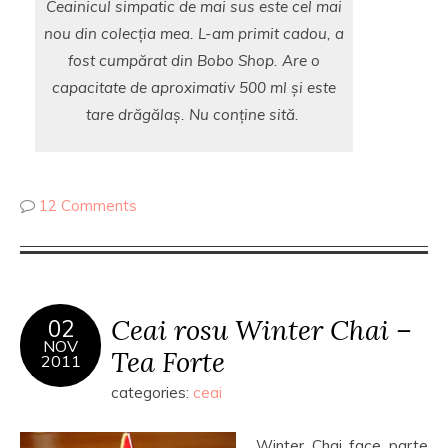
Ceainicul simpatic de mai sus este cel mai
nou din colecția mea. L-am primit cadou, a
fost cumpărat din Bobo Shop. Are o
capacitate de aproximativ 500 ml și este
tare drăgălaș. Nu conține sită.
12 Comments
Ceai rosu Winter Chai –
02
NOV
Tea Forte
2011
categories:
ceai
Winter Chai face parte