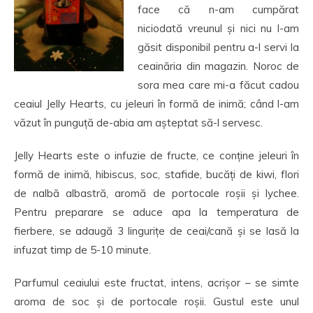
face că n-am cumpărat
niciodată vreunul și nici nu l-am
găsit disponibil pentru a-l servi la
ceainăria din magazin. Noroc de
sora mea care mi-a făcut cadou
ceaiul Jelly Hearts, cu jeleuri în formă de inimă; când l-am
văzut în punguță de-abia am așteptat să-l servesc.
Jelly Hearts este o infuzie de fructe, ce conține jeleuri în
formă de inimă, hibiscus, soc, stafide, bucăți de kiwi, flori
de nalbă albastră, aromă de portocale roșii și lychee.
Pentru preparare se aduce apa la temperatura de
fierbere, se adaugă 3 lingurițe de ceai/cană și se lasă la
infuzat timp de 5-10 minute.
Parfumul ceaiului este fructat, intens, acrișor – se simte
aroma de soc și de portocale roșii. Gustul este unul