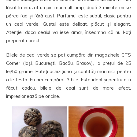
lăsat la infuzat un pic mai mult timp, după 3 minute mi se
părea fad și fără gust. Parfumul este subtil, clasic pentru
un ceai verde. Gustul este delicat, plăcut și elegant.
Atenție, dacă ceaiul vă iese amar, înseamnă că nu l-ați
preparat corect.
Bilele de ceai verde se pot cumpăra din magazinele CTS
Corner (Iași, București, Bacău, Brașov), la prețul de 25
lei/50 grame. Puteți achiziționa și cantități mai mici, pentru
a le testa. Eu am cumpărat 3 bile. Este ideal și pentru a fi
făcut cadou, bilele de ceai sunt de mare efect,
impresionează pe oricine.