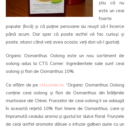
știu că nu
este un ceai
foarte
popular (încă) și că puține persoane au reușit să-l încerce
până acum. Dar sper că poate astfel vă fac curioși și
poate, atunci când veți avea ocazia, veți dori să-l gustați.
Organic Osmanthus Oolong este un nou sortiment de
oolong adus la CTS Corner. Ingredientele sale sunt ceai
oolong și flori de Osmanthus 10%.
Ce aflăm de pe
ctscorner.ro
: “Organic Osmanthus Oolong
conține ceai oolong și flori de Osmanthus din înălțimile
muntoase ale Chinei. Frunzelor de ceai oolong li se adaugă
în această rețetă 10% flori tinere de Osmanthus, care-și
împrumută ceaiului aroma și gustul lor dulce floral. Frunzele
de ceai astfel aromate dăruie o infuzie galben aurie cu un