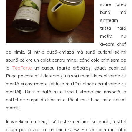
stare prea
bună, mă
simțeam
tristă fără
motiv, nu
aveam chef
de nimic. Și într-o după-amiază mă sună curierul să-mi
spună că are un colet pentru mine…când colo primisem de
la
TeaForte
un cadou foarte drăgălaș, exact ceainicul
Pugg pe care mi-l doream și un sortiment de ceai verde cu
mentă și castravete (știți ce mult îmi place ceaiul verde cu
mentă!). Dintr-o dată mi-a trecut starea aia nasoală, o
astfel de surpriză chiar mi-a făcut mult bine, mi-a ridicat
moralul.
În weekend am reușit să testez ceainicul și ceaiul și astfel
acum pot reveni cu un mic review. Să vă spun mai întâi