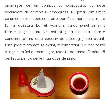
amintește de un compot cu scorțișoară, cu note
secundare de ghimbir și lemongrass. Nu prea l-am simțit
ca un ceai roșu, ceea ce e bine, parcă nu mai sunt un mare
fan al acestuia. La fel, vanilia și cardamomul se simt
foarte puțin – nu vă așteptați la un ceai foarte
condimentat, nu este excesiv de dulceag și nici picant.
Este plăcut aromat, relaxant, reconfortant. Te încălzește
și așa cum îmi doream, ușor, ușor te adoarme. O băutură
perfectă pentru serile friguroase de iarnă.