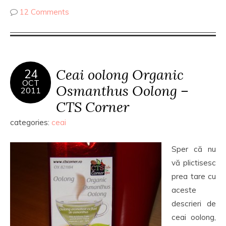
12 Comments
Ceai oolong Organic
24
OCT
Osmanthus Oolong –
2011
CTS Corner
categories:
ceai
Sper că nu
vă plictisesc
prea tare cu
aceste
descrieri de
ceai oolong,