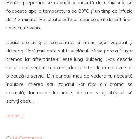
Pentru preparare se adaugă o linguriță de ceai/cană, se
folosește apa la temperatura de 80°C și un timp de infuzie
de 2-3 minute. Rezultatul este un ceai colorat delicat, într-
un auriu deschis.
Ceaiul are un gust concentrat și intens, ușor vegetal și
dulceag. Parfumul este subtil și plăcut. Mi se pare a fi ușor
cremos, iar aftertaste-ul este lung, dulceag. L-aș descrie
ca un ceai elegant, relaxant, ideal pentru după-amiază sau
o pauză la servici. Din punctul meu de vedere nu necesită
îndulcire, mierea sau zahărul i-ar răpi din aroma sa
naturală, dar acum depinde și de cum v-ați obișnuit să
serviți ceaiul.
(more…)
14 Comments