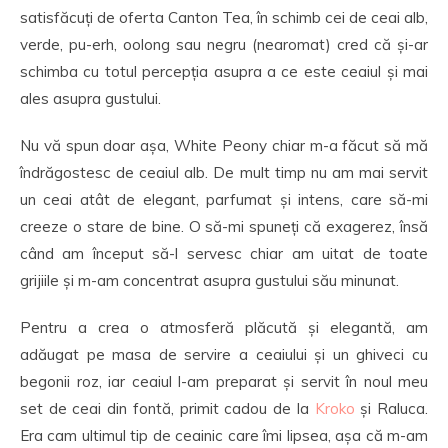
satisfăcuți de oferta Canton Tea, în schimb cei de ceai alb,
verde, pu-erh, oolong sau negru (nearomat) cred că și-ar
schimba cu totul percepția asupra a ce este ceaiul și mai
ales asupra gustului.
Nu vă spun doar așa, White Peony chiar m-a făcut să mă
îndrăgostesc de ceaiul alb. De mult timp nu am mai servit
un ceai atât de elegant, parfumat și intens, care să-mi
creeze o stare de bine. O să-mi spuneți că exagerez, însă
când am început să-l servesc chiar am uitat de toate
grijiile și m-am concentrat asupra gustului său minunat.
Pentru a crea o atmosferă plăcută și elegantă, am
adăugat pe masa de servire a ceaiului și un ghiveci cu
begonii roz, iar ceaiul l-am preparat și servit în noul meu
set de ceai din fontă, primit cadou de la
Kroko
și Raluca.
Era cam ultimul tip de ceainic care îmi lipsea, așa că m-am