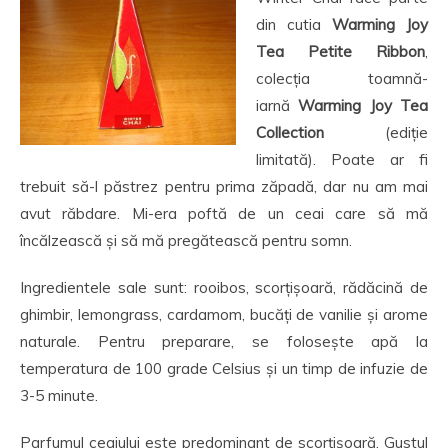
din cutia
Warming Joy
Tea Petite Ribbon
,
colecția toamnă-
iarnă
Warming Joy Tea
Collection
(ediție
limitată). Poate ar fi
trebuit să-l păstrez pentru prima zăpadă, dar nu am mai
avut răbdare. Mi-era poftă de un ceai care să mă
încălzească și să mă pregătească pentru somn.
Ingredientele sale sunt: rooibos, scorțișoară, rădăcină de
ghimbir, lemongrass, cardamom, bucăți de vanilie și arome
naturale. Pentru preparare, se folosește apă la
temperatura de 100 grade Celsius și un timp de infuzie de
3-5 minute.
Parfumul ceaiului este predominant de scorțișoară. Gustul