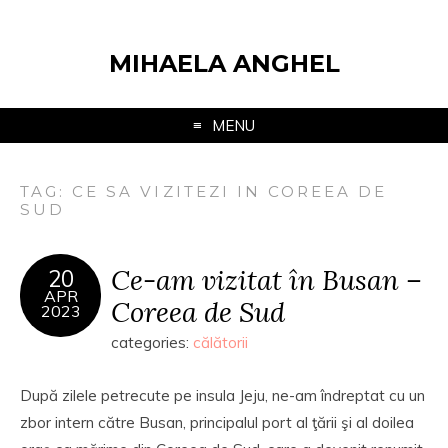
MIHAELA ANGHEL
MENU
TAG:
CE SA VIZITEZI IN COREEA DE
SUD
Ce-am vizitat în Busan –
20
APR
Coreea de Sud
2023
categories:
călătorii
După zilele petrecute pe insula Jeju, ne-am îndreptat cu un
zbor intern către Busan, principalul port al ţării şi al doilea