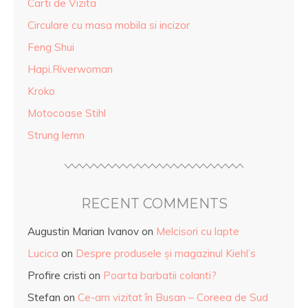
Carti de Vizita
Circulare cu masa mobila si incizor
Feng Shui
Hapi.Riverwoman
Kroko
Motocoase Stihl
Strung lemn
RECENT COMMENTS
Augustin Marian Ivanov
on
Melcisori cu lapte
Lucica
on
Despre produsele și magazinul Kiehl’s
Profire cristi
on
Poarta barbatii colanti?
Stefan
on
Ce-am vizitat în Busan – Coreea de Sud