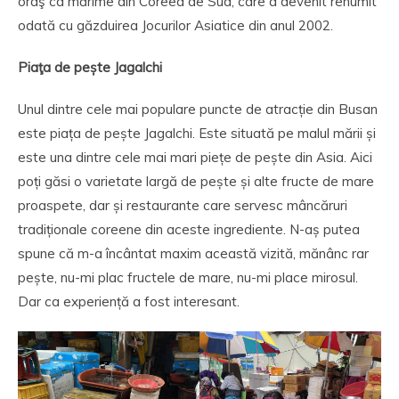
oraş ca mărime din Coreea de Sud, care a devenit renumit
odată cu găzduirea Jocurilor Asiatice din anul 2002.
Piaţa de pește Jagalchi
Unul dintre cele mai populare puncte de atracție din Busan
este piața de pește Jagalchi. Este situată pe malul mării și
este una dintre cele mai mari piețe de pește din Asia. Aici
poți găsi o varietate largă de pește și alte fructe de mare
proaspete, dar și restaurante care servesc mâncăruri
tradiționale coreene din aceste ingrediente. N-aș putea
spune că m-a încântat maxim această vizită, mănânc rar
pește, nu-mi plac fructele de mare, nu-mi place mirosul.
Dar ca experiență a fost interesant.