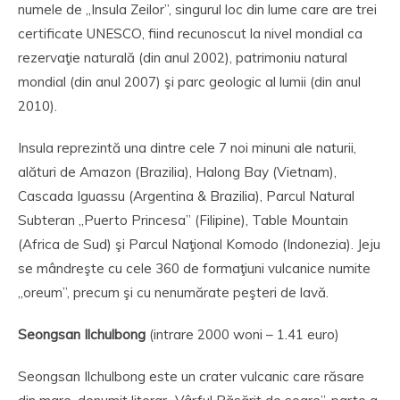
numele de „Insula Zeilor”, singurul loc din lume care are trei
certificate UNESCO, fiind recunoscut la nivel mondial ca
rezervaţie naturală (din anul 2002), patrimoniu natural
mondial (din anul 2007) şi parc geologic al lumii (din anul
2010).
Insula reprezintă una dintre cele 7 noi minuni ale naturii,
alături de Amazon (Brazilia), Halong Bay (Vietnam),
Cascada Iguassu (Argentina & Brazilia), Parcul Natural
Subteran „Puerto Princesa” (Filipine), Table Mountain
(Africa de Sud) şi Parcul Naţional Komodo (Indonezia). Jeju
se mândreşte cu cele 360 de formaţiuni vulcanice numite
„oreum”, precum şi cu nenumărate peşteri de lavă.
Seongsan Ilchulbong
(intrare 2000 woni – 1.41 euro)
Seongsan Ilchulbong este un crater vulcanic care răsare