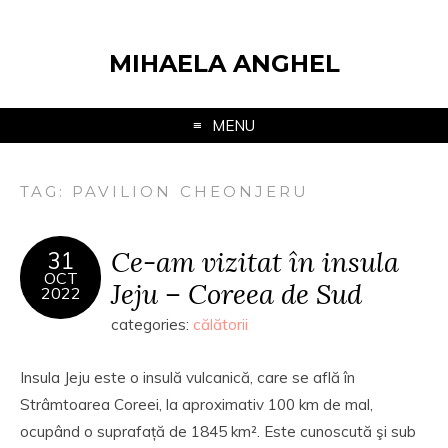
MIHAELA ANGHEL
MENU
TAG:
PAVILION CHEONJERU
Ce-am vizitat în insula
31
OCT
Jeju – Coreea de Sud
2022
categories:
călătorii
Insula Jeju este o insulă vulcanică, care se află în
Strâmtoarea Coreei, la aproximativ 100 km de mal,
ocupând o suprafață de 1845 km². Este cunoscută şi sub