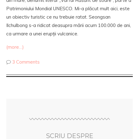
din mare, denumit literar „Vârful Răsărit de soare”, parte a
Patrimoniului Mondial UNESCO. Mi-a plăcut mult aici, este
un obiectiv turistic ce nu trebuie ratat. Seongsan
Ilchulbong s-a ridicat deasupra mării acum 100.000 de ani,
ca urmare a unei erupții vulcanice.
(more…)
3 Comments
SCRIU DESPRE