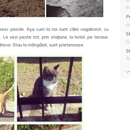
ma
Pr
co
besc pisicile. Aşa cum la noi sunt câini vagabonzi, cu
S
e. Le vezi peste tot, prin staţiune, la hotel, pe terase.
C
 câteva. Stau la mângâiat, sunt prietenoase.
S
T