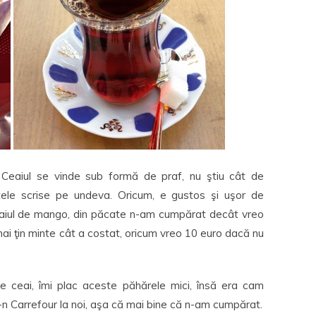
Ceaiul se vinde sub formă de praf, nu ştiu cât de
tele scrise pe undeva. Oricum, e gustos şi uşor de
eaiul de mango, din păcate n-am cumpărat decât vreo
i ţin minte cât a costat, oricum vreo 10 euro dacă nu
ceai, îmi plac aceste păhărele mici, însă era cam
-n Carrefour la noi, aşa că mai bine că n-am cumpărat.