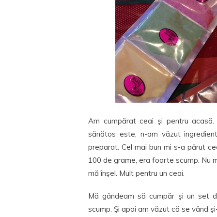
Am cumpărat ceai şi pentru acasă. 
sănătos este, n-am văzut ingredien
preparat. Cel mai bun mi s-a părut c
100 de grame, era foarte scump. Nu ma
mă înşel. Mult pentru un ceai.
Mă gândeam să cumpăr şi un set de 
scump. Şi apoi am văzut că se vând şi