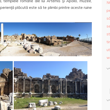
, templele romane ale lui Artemis şi Apollo, muzee,
N
erienţă plăcută este să te plimbi printre aceste ruine
p
s
se
st
ti
ut
w