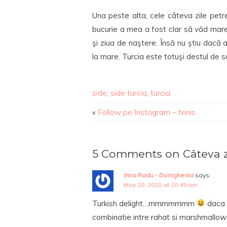
Una peste alta, cele câteva zile pet
bucurie a mea a fost clar să văd mare
şi ziua de naştere. Însă nu ştiu dac
la mare. Turcia este totuşi destul de 
side
,
side turcia
,
turcia
«
Follow pe Instagram – tenis
5 Comments on Câteva zil
Irina Radu - Donighevici
says:
May 18, 2015 at 10:49 am
Turkish delight…mmmmmmm
daca l
combinatie intre rahat si marshmallow g