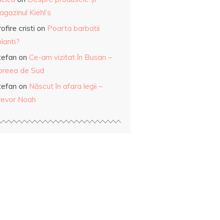
gazinul Kiehl’s
ofire cristi
on
Poarta barbatii
lanti?
tefan
on
Ce-am vizitat în Busan –
oreea de Sud
tefan
on
Născut în afara legii –
revor Noah