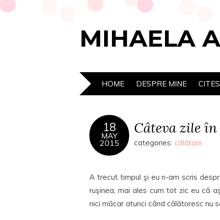
MIHAELA 
HOME
DESPRE MINE
CITE
Câteva zile în
18
MAY
2015
categories:
călătorii
A trecut timpul şi eu n-am scris despr
ruşinea, mai ales cum tot zic eu că aş
nici măcar atunci când călătoresc nu sc