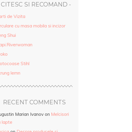
- CITESC SI RECOMAND -
rti de Vizita
rculare cu masa mobila si incizor
eng Shui
api.Riverwoman
roko
otocoase Stihl
trung lemn
RECENT COMMENTS
ugustin Marian Ivanov
on
Melcisori
 lapte
ucica
on
Despre produsele și