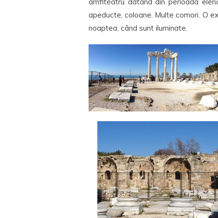
amfiteatru datând din perioada elenă
apeducte, coloane. Multe comori. O exp
noaptea, când sunt iluminate.