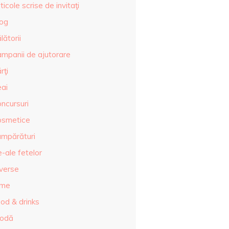
ticole scrise de invitaţi
log
lătorii
ampanii de ajutorare
rţi
eai
ncursuri
osmetice
umpărături
-ale fetelor
iverse
lme
od & drinks
odă