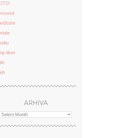
OTD
ersonal
ănătate
riale
udiu
mp liber
ile
eb
ARHIVA