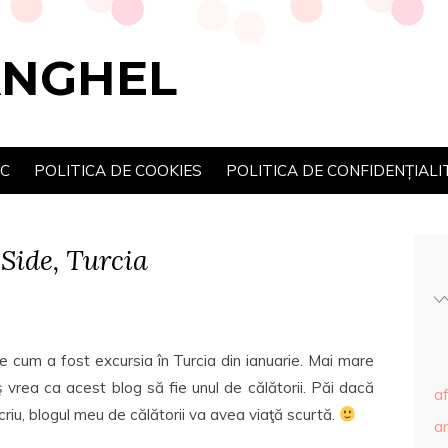
ANGHEL
SC
POLITICA DE COOKIES
POLITICA DE CONFIDENȚIALI
 Side, Turcia
e cum a fost excursia în Turcia din ianuarie. Mai mare
 vrea ca acest blog să fie unul de călătorii. Păi dacă
af
riu, blogul meu de călătorii va avea viaţă scurtă.
ar