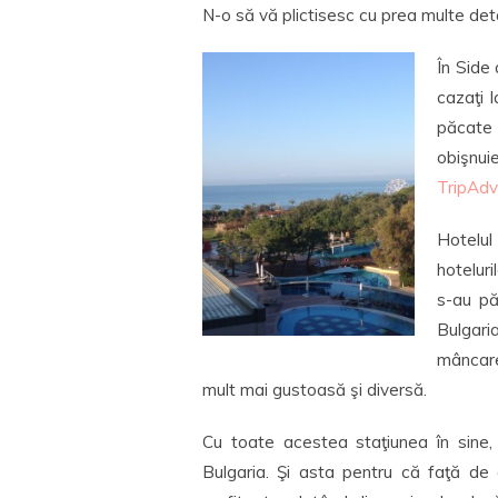
N-o să vă plictisesc cu prea multe detal
În Side 
cazaţi l
păcate
obişnui
TripAdv
Hotelu
hoteluri
s-au pă
Bulgari
mâncare
mult mai gustoasă şi diversă.
Cu toate acestea staţiunea în sine,
Bulgaria. Şi asta pentru că faţă de a