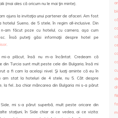
ar
ii (mai ales că oricum nu le mai ţin minte).
b
am ajuns la invitaţia unui partener de afaceri. Am fost
că
a hotelul Sueno, de 5 stele, în regim all-inclusive. Din
c
 n-am făcut poze cu hotelul, cu camera, aşa cum
că
esc. Însă puteţi găsi informaţii despre hotel pe
isor
.
c
co
l mi-a plăcut, însă nu m-a încântat. Credeam că
c
le din Turcia sunt mult peste cele din Bulgaria, însă mi
c
rut a fi cam la acelaşi nivel. Şi luaţi aminte că eu în
a am stat la hoteluri de 4 stele, nu 5. Cât despre
de
, la fel…ba chiar mâncarea din Bulgaria mi s-a părut
d
fi
fo
 Side, mi s-a părut superbă, mult peste oricare din
lte staţiuni, în Side chiar ai ce vedea, ai ce vizita:
m