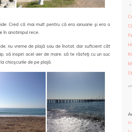
Ca
Side. Cred că mai mult pentru că era ianuarie şi era o
Ci
 în anotimpul rece.
F
H
de, nu vreme de plajă sau de înotat, dar suficient cât
K
ip, să inspiri acel aer de mare, să te răsfeţi cu un suc
a chioşcurile de pe plajă.
M
S
A
cu
L