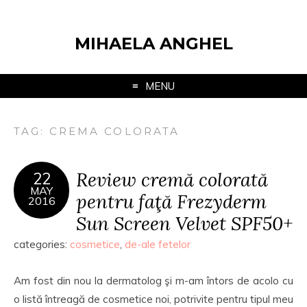
MIHAELA ANGHEL
MENU
TAG:
CREMA COLORATA
Review cremă colorată
22
MAY
pentru faţă Frezyderm
2016
Sun Screen Velvet SPF50+
categories:
cosmetice
,
de-ale fetelor
Am fost din nou la dermatolog şi m-am întors de acolo cu
o listă întreagă de cosmetice noi, potrivite pentru tipul meu