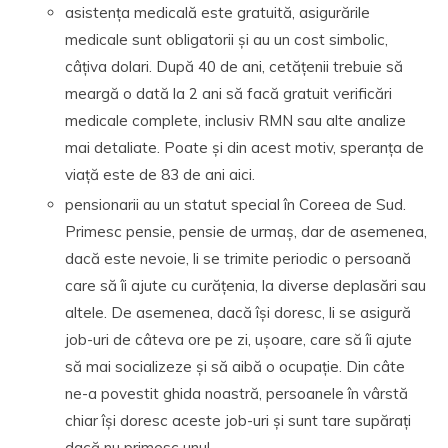
asistența medicală este gratuită, asigurările
medicale sunt obligatorii și au un cost simbolic,
câțiva dolari. După 40 de ani, cetățenii trebuie să
meargă o dată la 2 ani să facă gratuit verificări
medicale complete, inclusiv RMN sau alte analize
mai detaliate. Poate și din acest motiv, speranța de
viață este de 83 de ani aici.
pensionarii au un statut special în Coreea de Sud.
Primesc pensie, pensie de urmaș, dar de asemenea,
dacă este nevoie, li se trimite periodic o persoană
care să îi ajute cu curățenia, la diverse deplasări sau
altele. De asemenea, dacă își doresc, li se asigură
job-uri de câteva ore pe zi, ușoare, care să îi ajute
să mai socializeze și să aibă o ocupație. Din câte
ne-a povestit ghida noastră, persoanele în vârstă
chiar își doresc aceste job-uri și sunt tare supărați
dacă nu primesc unul.