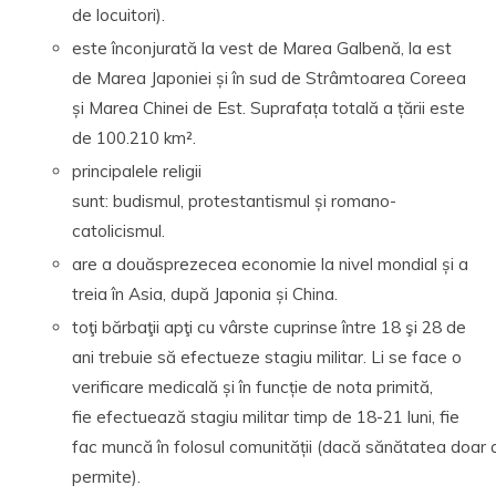
de locuitori).
este înconjurată la vest de Marea Galbenă, la est
de Marea Japoniei și în sud de Strâmtoarea Coreea
și Marea Chinei de Est. Suprafața totală a țării este
de 100.210 km².
principalele religii
sunt: budismul, protestantismul și romano-
catolicismul.
are a douăsprezecea economie la nivel mondial și a
treia în Asia, după Japonia și China.
toţi bărbaţii apţi cu vârste cuprinse între 18 şi 28 de
ani trebuie să efectueze stagiu militar. Li se face o
verificare medicală și în funcție de nota primită,
fie efectuează stagiu militar timp de 18-21 luni, fie
fac muncă în folosul comunității (dacă sănătatea doar a
permite).