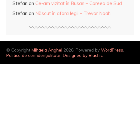
Stefan
on
Ce-am vizitat în Busan – Coreea de Sud
Stefan
on
Născut în afara legii – Trevor Noah
© Copyright
Mihaela Anghel
2026. Powered by
WordPress
.
Politica de confidențialitate
Designed by Bluchic