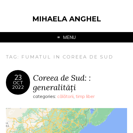
MIHAELA ANGHEL
MENU
TAG:
FUMATUL IN COREEA DE SUD
Coreea de Sud: :
23
OCT
generalități
2022
categories:
călătorii
,
timp liber