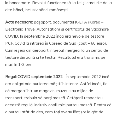
la bancomate. Revolut funcționează, la fel și cardurile de la
alte bănci, inclusiv bănci românești.
Acte necesare
: pașaport, documentul K-ETA (Korea –
Electronic Travel Autorization) și certificatul de vaccinare
COVID. În septembrie 2022 încă era nevoie de testare
PCR Covid la intrarea în Coreea de Sud (cost – 60 euro).
Cum ieșeai din aeroport în Seoul, mergeai la un centru de
testare din zonă și te testai. Rezultatul era transmis pe
mail, în 1-2 ore.
Reguli COVID septembrie 2022
: În septembrie 2022 încă
era obligatorie purtarea măștii în interior. Astfel încât, fie
că mergeai într-un magazin, muzeu sau mijloc de
transport, trebuia să porți mască. Cetățenii respectau
această regulă, inclusiv copiii mici purtau mască. Pentru că
o purtau atât de des, cam toți aveau lănțișor la gât de