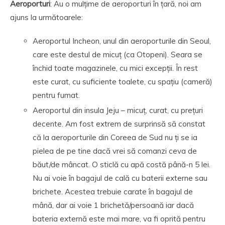
Aeroporturi
: Au o mulțime de aeroporturi în țară, noi am
ajuns la următoarele:
Aeroportul Incheon, unul din aeroporturile din Seoul,
care este destul de micuț (ca Otopeni). Seara se
închid toate magazinele, cu mici excepții. În rest
este curat, cu suficiente toalete, cu spațiu (cameră)
pentru fumat.
Aeroportul din insula Jeju – micuț, curat, cu prețuri
decente. Am fost extrem de surprinsă să constat
că la aeroporturile din Coreea de Sud nu ți se ia
pielea de pe tine dacă vrei să comanzi ceva de
băut/de mâncat. O sticlă cu apă costă până-n 5 lei.
Nu ai voie în bagajul de cală cu baterii externe sau
brichete. Acestea trebuie carate în bagajul de
mână, dar ai voie 1 brichetă/persoană iar dacă
bateria externă este mai mare, va fi oprită pentru