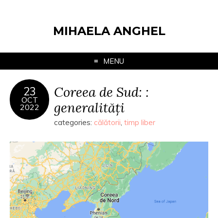
MIHAELA ANGHEL
MENU
Coreea de Sud: :
23
OCT
generalități
2022
categories:
călătorii
,
timp liber