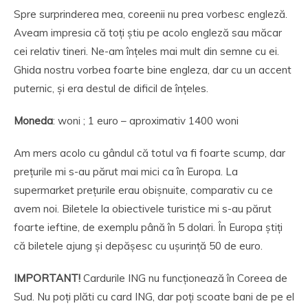
Spre surprinderea mea, coreenii nu prea vorbesc engleză.
Aveam impresia că toți știu pe acolo engleză sau măcar
cei relativ tineri. Ne-am înțeles mai mult din semne cu ei.
Ghida nostru vorbea foarte bine engleza, dar cu un accent
puternic, și era destul de dificil de înțeles.
Moneda
: woni ; 1 euro – aproximativ 1400 woni
Am mers acolo cu gândul că totul va fi foarte scump, dar
prețurile mi s-au părut mai mici ca în Europa. La
supermarket prețurile erau obișnuite, comparativ cu ce
avem noi. Biletele la obiectivele turistice mi s-au părut
foarte ieftine, de exemplu până în 5 dolari. În Europa știți
că biletele ajung și depășesc cu ușurință 50 de euro.
IMPORTANT!
Cardurile ING nu funcționează în Coreea de
Sud. Nu poți plăti cu card ING, dar poți scoate bani de pe el