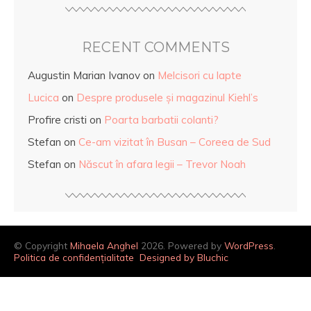
RECENT COMMENTS
Augustin Marian Ivanov
on
Melcisori cu lapte
Lucica
on
Despre produsele și magazinul Kiehl’s
Profire cristi
on
Poarta barbatii colanti?
Stefan
on
Ce-am vizitat în Busan – Coreea de Sud
Stefan
on
Născut în afara legii – Trevor Noah
© Copyright
Mihaela Anghel
2026. Powered by
WordPress
.
Politica de confidențialitate
Designed by Bluchic