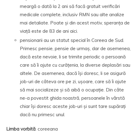
meargă o dată la 2 ani să facă gratuit verificări
medicale complete, inclusiv RMN sau alte analize
mai detaliate. Poate și din acest motiv, speranța de
viață este de 83 de ani aici.
pensionarii au un statut special în Coreea de Sud.
Primesc pensie, pensie de urmaș, dar de asemenea,
dacă este nevoie, li se trimite periodic o persoană
care să îi ajute cu curățenia, la diverse deplasări sau
altele. De asemenea, dacă își doresc, li se asigură
job-uri de câteva ore pe zi, ușoare, care să îi ajute
să mai socializeze și să aibă o ocupație. Din câte
ne-a povestit ghida noastră, persoanele în vârstă
chiar își doresc aceste job-uri și sunt tare supărați
dacă nu primesc unul.
Limba vorbită
: coreeana