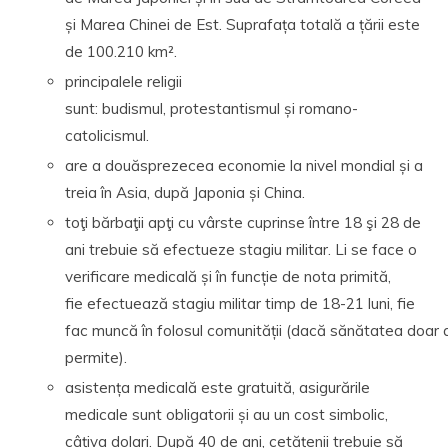
și Marea Chinei de Est. Suprafața totală a țării este
de 100.210 km².
principalele religii
sunt: budismul, protestantismul și romano-
catolicismul.
are a douăsprezecea economie la nivel mondial și a
treia în Asia, după Japonia și China.
toţi bărbaţii apţi cu vârste cuprinse între 18 şi 28 de
ani trebuie să efectueze stagiu militar. Li se face o
verificare medicală și în funcție de nota primită,
fie efectuează stagiu militar timp de 18-21 luni, fie
fac muncă în folosul comunității (dacă sănătatea doar a
permite).
asistența medicală este gratuită, asigurările
medicale sunt obligatorii și au un cost simbolic,
câțiva dolari. După 40 de ani, cetățenii trebuie să