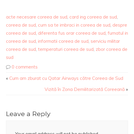
acte necesare coreea de sud
,
card ing coreea de sud
,
coreea de sud
,
cum sa te imbraci in coreea de sud
,
despre
coreea de sud
,
diferenta fus orar coreea de sud
,
fumatul in
coreea de sud
,
informatii coreea de sud
,
serviciu militar
coreea de sud
,
temperaturi coreea de sud
,
zbor coreea de
sud
0 comments
«
Cum am zburat cu Qatar Airways către Coreea de Sud
Vizită în Zona Demilitarizată Coreeană
»
Leave a Reply
Your email address will not be published.