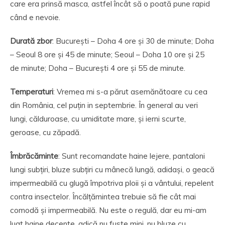
care era prinsă masca, astfel încât să o poată pune rapid
când e nevoie.
Durată zbor
: București – Doha 4 ore și 30 de minute; Doha
– Seoul 8 ore și 45 de minute; Seoul – Doha 10 ore și 25
de minute; Doha – București 4 ore și 55 de minute.
Temperaturi
: Vremea mi s-a părut asemănătoare cu cea
din România, cel puțin in septembrie. În general au veri
lungi, călduroase, cu umiditate mare, și ierni scurte,
geroase, cu zăpadă.
Îmbrăcăminte
: Sunt recomandate haine lejere, pantaloni
lungi subțiri, bluze subțiri cu mânecă lungă, adidași, o geacă
impermeabilă cu glugă împotriva ploii și a vântului, repelent
contra insectelor. Încălțămintea trebuie să fie cât mai
comodă și impermeabilă. Nu este o regulă, dar eu mi-am
luat haine decente, adică nu fuste mini, nu bluze cu