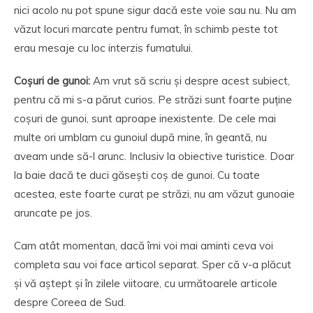
nici acolo nu pot spune sigur dacă este voie sau nu. Nu am
văzut locuri marcate pentru fumat, în schimb peste tot
erau mesaje cu loc interzis fumatului.
Coșuri de gunoi
:
Am vrut să scriu și despre acest subiect,
pentru că mi s-a părut curios. Pe străzi sunt foarte puține
coșuri de gunoi, sunt aproape inexistente. De cele mai
multe ori umblam cu gunoiul după mine, în geantă, nu
aveam unde să-l arunc. Inclusiv la obiective turistice. Doar
la baie dacă te duci găsești coș de gunoi. Cu toate
acestea, este foarte curat pe străzi, nu am văzut gunoaie
aruncate pe jos.
Cam atât momentan, dacă îmi voi mai aminti ceva voi
completa sau voi face articol separat. Sper că v-a plăcut
și vă aștept și în zilele viitoare, cu următoarele articole
despre Coreea de Sud.