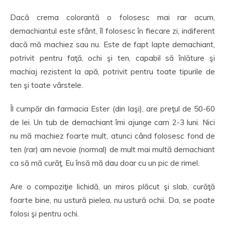
Dacă crema colorantă o folosesc mai rar acum,
demachiantul este sfânt, îl folosesc în fiecare zi, indiferent
dacă mă machiez sau nu. Este de fapt lapte demachiant,
potrivit pentru faţă, ochi şi ten, capabil să înlăture şi
machiaj rezistent la apă, potrivit pentru toate tipurile de
ten şi toate vârstele.
Îl cumpăr din farmacia Ester (din Iaşi), are preţul de 50-60
de lei. Un tub de demachiant îmi ajunge cam 2-3 luni. Nici
nu mă machiez foarte mult, atunci când folosesc fond de
ten (rar) am nevoie (normal) de mult mai multă demachiant
ca să mă curăţ. Eu însă mă dau doar cu un pic de rimel.
Are o compoziţie lichidă, un miros plăcut şi slab, curăţă
foarte bine, nu ustură pielea, nu ustură ochii. Da, se poate
folosi şi pentru ochi.