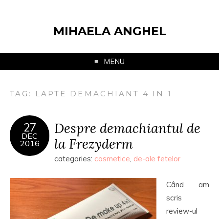
MIHAELA ANGHEL
MENU
TAG:
LAPTE DEMACHIANT 4 IN 1
Despre demachiantul de
27
DEC
la Frezyderm
2016
categories:
cosmetice
,
de-ale fetelor
Când am
scris
review-ul