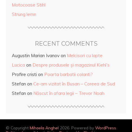
Motocoase Stihl
Strung lemn
RECENT COMMENTS
Augustin Marian Ivanov
on
Melcisori cu lapte
Lucica
on
Despre produsele și magazinul Kiehl’s
Profire cristi
on
Poarta barbatii colanti?
Stefan
on
Ce-am vizitat în Busan – Coreea de Sud
Stefan
on
Născut în afara legii – Trevor Noah
© Copyright
Mihaela Anghel
2026. Powered by
WordPress
.