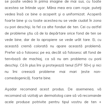
se poate vedea în prima imagine de mai sus, cu toate
acestea se întinde uşor. Mâna mea era cam roşie, puteţi
vedea însă ce bine a acoperit şi a uniformizat. Acoperă
foarte bine şi cu toate acestea nu se vede ciudat în zona
cu pori deschişi, la fel ca alte fonduri de ten. Cei cu astfel
de probleme ştiu că de la depărtare orice fond de ten se
vede bine, dar de la apropiere se vede urât tare. Ei, cu
această cremă colorată nu apare această problemă.
Prefer să o folosesc pe ea, decât să folosesc alt fond de
ten+bază de machiaj, ca să nu am problema cu porii
deschişi. Că în plus îmi şi protejează tenul (SPF 50+) şi nici
nu îmi creează probleme mai mari (este non-
comedogenică), foarte bine.
Aşadar recomand acest produs. De asemenea, vă
recomand să vizitaţi un dermatolog care să vă recomande
acele produse potrivite pentru tipul vostru de ten +