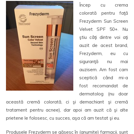
Încep cu crema
colorată pentru faţă
Frezyderm Sun Screen
Velvet SPF 50+. Nu
ştiu câţi dintre voi aţi
auzit de acest brand,
Frezyderm, eu cu
siguranţă nu mai
auzisem. Am fost cam
sceptică când mi-a
fost recomandat de
dermatolog (nu doar
această cremă colorată, ci şi demachiant şi cremă
tratament pentru acnee), dar apoi am auzit că şi alte
prietene le folosesc, cu succes, aşa că am testat şi eu.
Produsele Frezyderm se găsesc în (anumite) farmacii, sunt