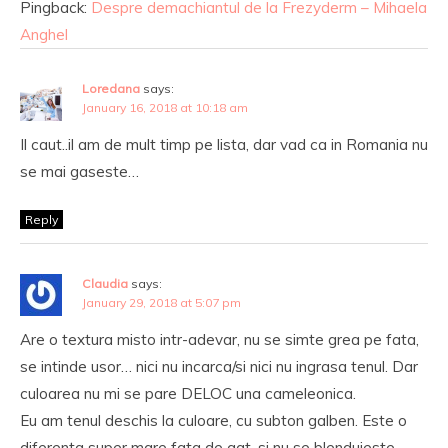
Pingback:
Despre demachiantul de la Frezyderm – Mihaela
Anghel
Loredana
says:
January 16, 2018 at 10:18 am
Il caut..il am de mult timp pe lista, dar vad ca in Romania nu
se mai gaseste…
Reply
Claudia
says:
January 29, 2018 at 5:07 pm
Are o textura misto intr-adevar, nu se simte grea pe fata,
se intinde usor… nici nu incarca/si nici nu ingrasa tenul. Dar
culoarea nu mi se pare DELOC una cameleonica.
Eu am tenul deschis la culoare, cu subton galben. Este o
diferenta super mare fata de gat, si nu se blenduieste