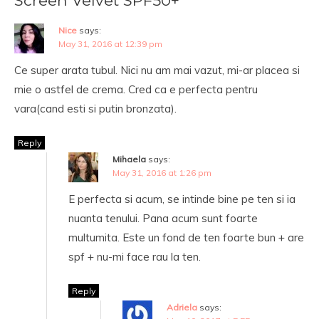
Screen Velvet SPF50+
Nice
says:
May 31, 2016 at 12:39 pm
Ce super arata tubul. Nici nu am mai vazut, mi-ar placea si
mie o astfel de crema. Cred ca e perfecta pentru
vara(cand esti si putin bronzata).
Reply
Mihaela
says:
May 31, 2016 at 1:26 pm
E perfecta si acum, se intinde bine pe ten si ia
nuanta tenului. Pana acum sunt foarte
multumita. Este un fond de ten foarte bun + are
spf + nu-mi face rau la ten.
Reply
Adriela
says: