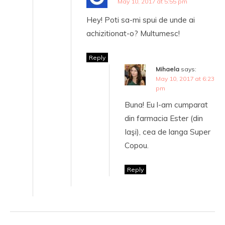
May 10, 2017 at 5:55 pm
Hey! Poti sa-mi spui de unde ai
achizitionat-o? Multumesc!
Reply
Mihaela
says:
May 10, 2017 at 6:23
pm
Buna! Eu l-am cumparat
din farmacia Ester (din
Iaşi), cea de langa Super
Copou.
Reply