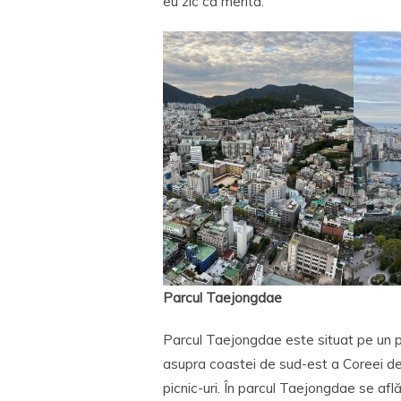
eu zic că merită.
Parcul Taejongdae
Parcul Taejongdae este situat pe un p
asupra coastei de sud-est a Coreei de 
picnic-uri. În parcul Taejongdae se află