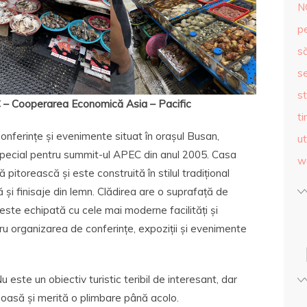
N
p
s
se
st
 – Cooperarea Economică Asia – Pacific
ti
ferințe și evenimente situat în orașul Busan,
ut
special pentru summit-ul APEC din anul 2005. Casa
w
 pitorească și este construită în stilul tradițional
ă și finisaje din lemn. Clădirea are o suprafață de
este echipată cu cele mai moderne facilități și
ntru organizarea de conferințe, expoziții și evenimente
 este un obiectiv turistic teribil de interesant, dar
moasă și merită o plimbare până acolo.