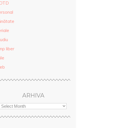
OTD
ersonal
ănătate
riale
udiu
mp liber
ile
eb
ARHIVA