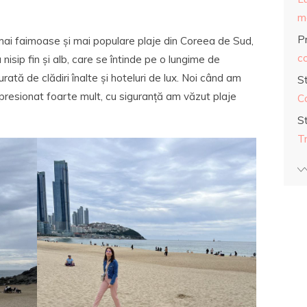
ma
Pr
ai faimoase și mai populare plaje din Coreea de Sud,
co
 nisip fin și alb, care se întinde pe o lungime de
urată de clădiri înalte și hoteluri de lux. Noi când am
S
impresionat foarte mult, cu siguranță am văzut plaje
C
S
T