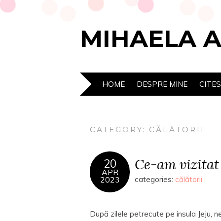
MIHAELA 
HOME
DESPRE MINE
CITE
CATEGORY:
CĂLĂTORII
Ce-am vizitat
20
APR
2023
categories:
călătorii
După zilele petrecute pe insula Jeju, 