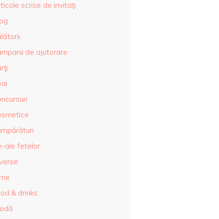
ticole scrise de invitaţi
log
lătorii
ampanii de ajutorare
rţi
eai
ncursuri
osmetice
umpărături
-ale fetelor
iverse
lme
od & drinks
odă