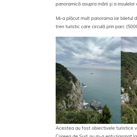
panoramică asupra mării și a insulelor d
Mi-a plăcut mult panorama iar biletul d
tren turistic care circulă prin parc (500
Acestea au fost obiectivele turistice v
Coreea de Sud, nu m-a entuziasmat la