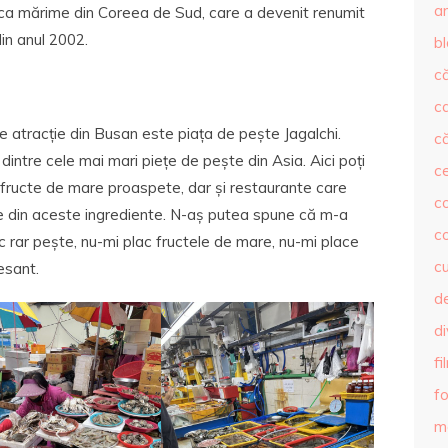
ar
raş ca mărime din Coreea de Sud, care a devenit renumit
in anul 2002.
b
că
c
e atracție din Busan este piața de pește Jagalchi.
că
dintre cele mai mari piețe de pește din Asia. Aici poți
c
e fructe de mare proaspete, dar și restaurante care
co
e din aceste ingrediente. N-aș putea spune că m-a
c
 rar pește, nu-mi plac fructele de mare, nu-mi place
c
esant.
de
d
fi
fo
m