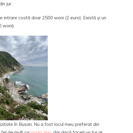
in jur.
e intrare costă doar 2500 woni (2 euro). Există și un
0 woni).
izitate în Busan. Nu a fost locul meu preferat din
 fel de mult ca
insula Jeju
, dar dacă faceți un tur al