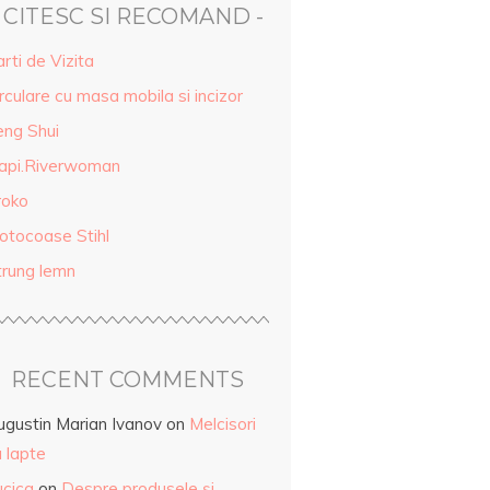
- CITESC SI RECOMAND -
rti de Vizita
rculare cu masa mobila si incizor
eng Shui
api.Riverwoman
roko
otocoase Stihl
trung lemn
RECENT COMMENTS
ugustin Marian Ivanov
on
Melcisori
 lapte
ucica
on
Despre produsele și