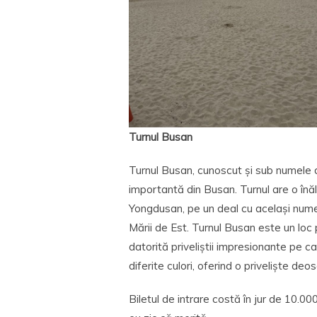
Turnul Busan
Turnul Busan, cunoscut și sub numele 
importantă din Busan. Turnul are o înăl
Yongdusan, pe un deal cu același nume,
Mării de Est. Turnul Busan este un loc 
datorită priveliștii impresionante pe car
diferite culori, oferind o priveliște deo
Biletul de intrare costă în jur de 10