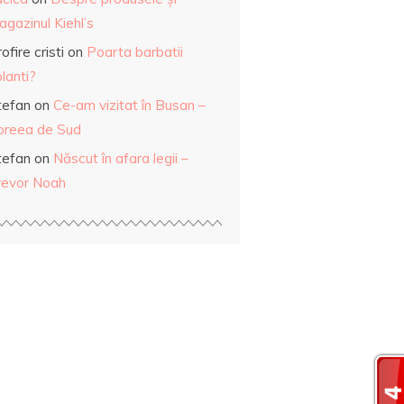
gazinul Kiehl’s
ofire cristi
on
Poarta barbatii
lanti?
tefan
on
Ce-am vizitat în Busan –
oreea de Sud
tefan
on
Născut în afara legii –
revor Noah