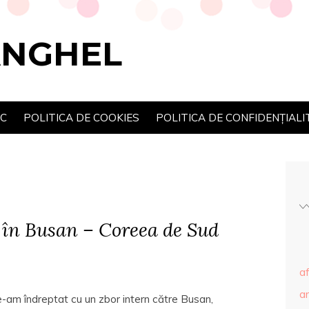
ANGHEL
SC
POLITICA DE COOKIES
POLITICA DE CONFIDENȚIALI
 în Busan – Coreea de Sud
af
ar
ne-am îndreptat cu un zbor intern către Busan,