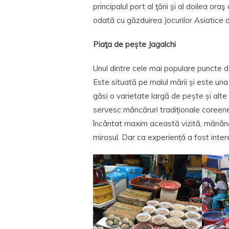
principalul port al ţării şi al doilea o
odată cu găzduirea Jocurilor Asiatice d
Piaţa de pește Jagalchi
Unul dintre cele mai populare puncte d
Este situată pe malul mării și este una 
găsi o varietate largă de pește și alt
servesc mâncăruri tradiționale coreen
încântat maxim această vizită, mănânc
mirosul. Dar ca experiență a fost inter