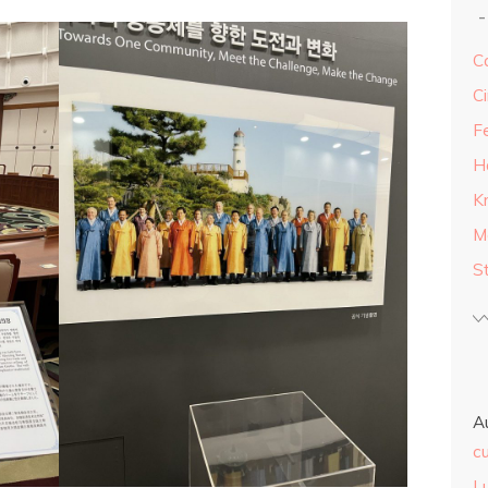
Ca
Ci
F
H
K
M
S
A
cu
L