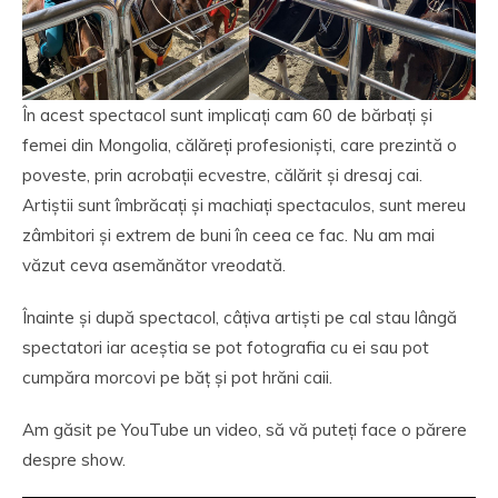
În acest spectacol sunt implicați cam 60 de bărbați și
femei din Mongolia, călăreți profesioniști, care prezintă o
poveste, prin acrobații ecvestre, călărit și dresaj cai.
Artiștii sunt îmbrăcați și machiați spectaculos, sunt mereu
zâmbitori și extrem de buni în ceea ce fac. Nu am mai
văzut ceva asemănător vreodată.
Înainte și după spectacol, câțiva artiști pe cal stau lângă
spectatori iar aceștia se pot fotografia cu ei sau pot
cumpăra morcovi pe băț și pot hrăni caii.
Am găsit pe YouTube un video, să vă puteți face o părere
despre show.