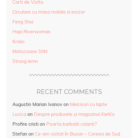
Carti de Vizita
Circulare cu masa mobila si incizor
Feng Shui
Hapi.Riverwoman
Kroko
Motocoase Stihl
Strung lemn
RECENT COMMENTS
Augustin Marian Ivanov
on
Melcisori cu lapte
Lucica
on
Despre produsele și magazinul Kiehl’s
Profire cristi
on
Poarta barbatii colanti?
Stefan
on
Ce-am vizitat în Busan – Coreea de Sud