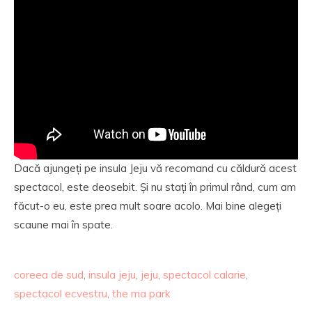
Dacă ajungeți pe insula Jeju vă recomand cu căldură acest
spectacol, este deosebit. Și nu stați în primul rând, cum am
făcut-o eu, este prea mult soare acolo. Mai bine alegeți
scaune mai în spate.
coreea de sud
,
insula jeju
,
jeju
,
spectacol calarie
,
spectacol ecvestru
,
the ma park