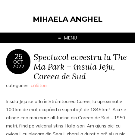
MIHAELA ANGHEL
MENU
Spectacol ecvestru la The
25
OCT
Ma Park – insula Jeju,
2022
Coreea de Sud
categories:
călătorii
Insula Jeju se află în Strâmtoarea Coreei, la aproximativ
100 km de mal, ocupând o suprafață de 1845 km². Aici se
atinge cea mai mare altitudine din Coreea de Sud – 1950
metri, fiind pe vulcanul stins Halla-san. Am ajuns aici cu
avionul, cu plecare din Seoul, zborul a durat o oră și un pic.