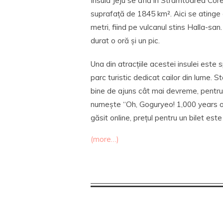
Insula Jeju se află în Strâmtoarea Cor
suprafață de 1845 km². Aici se atinge
metri, fiind pe vulcanul stins Halla-san
durat o oră și un pic.
Una din atracțiile acestei insulei est
parc turistic dedicat cailor din lume. 
bine de ajuns cât mai devreme, pentru 
numește “Oh, Goguryeo! 1,000 years o
găsit online, prețul pentru un bilet este
(more…)