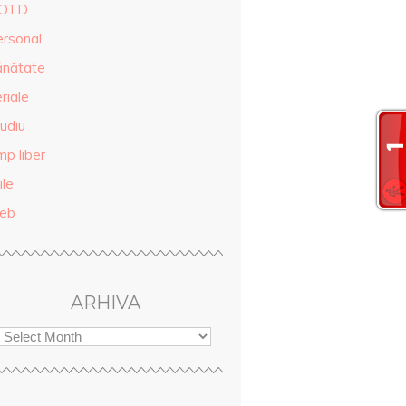
OTD
ersonal
ănătate
riale
udiu
mp liber
ile
eb
ARHIVA