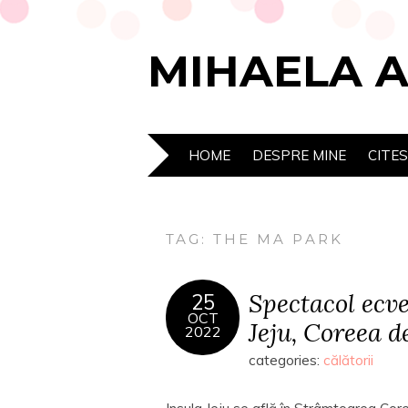
MIHAELA 
HOME
DESPRE MINE
CITE
TAG:
THE MA PARK
Spectacol ecv
25
OCT
Jeju, Coreea d
2022
categories:
călătorii