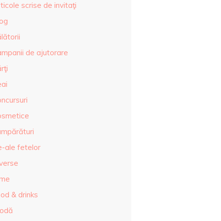
ticole scrise de invitaţi
log
lătorii
ampanii de ajutorare
rţi
eai
ncursuri
osmetice
umpărături
-ale fetelor
iverse
lme
od & drinks
odă