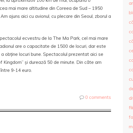
eei, la aproximativ 100 km de mal, ocupând o
ar
 cea mai mare altitudine din Coreea de Sud – 1950
b
. Am ajuns aici cu avionul, cu plecare din Seoul, zborul a
că
c
e spectacolul ecvestru de la The Ma Park, cel mai mare
că
Stadionul are o capacitate de 1500 de locuri, dar este
c
a obține locuri bune. Spectacolul prezentat aici se
co
f Kingdom” și durează 50 de minute. Din câte am
c
 între 9-14 euro.
c
de
0 comments
d
fi
fo
m