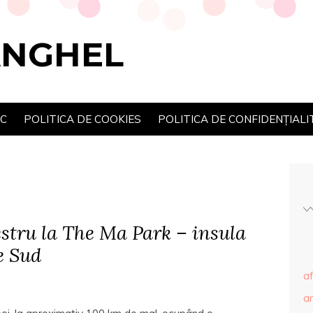
ANGHEL
SC
POLITICA DE COOKIES
POLITICA DE CONFIDENȚIALI
estru la The Ma Park – insula
e Sud
af
ar