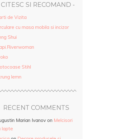
- CITESC SI RECOMAND -
rti de Vizita
rculare cu masa mobila si incizor
eng Shui
api.Riverwoman
roko
otocoase Stihl
trung lemn
RECENT COMMENTS
ugustin Marian Ivanov
on
Melcisori
 lapte
ucica
on
Despre produsele și