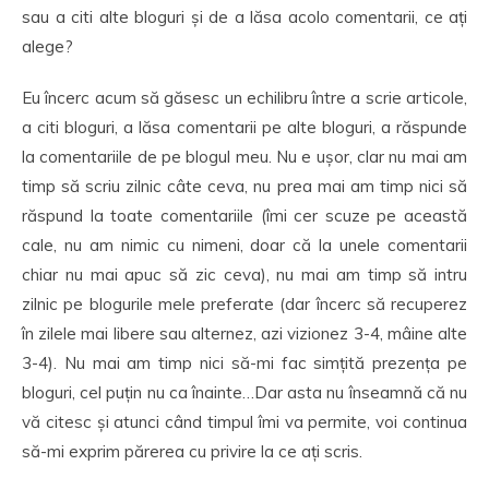
sau a citi alte bloguri și de a lăsa acolo comentarii, ce ați
alege?
Eu încerc acum să găsesc un echilibru între a scrie articole,
a citi bloguri, a lăsa comentarii pe alte bloguri, a răspunde
la comentariile de pe blogul meu. Nu e ușor, clar nu mai am
timp să scriu zilnic câte ceva, nu prea mai am timp nici să
răspund la toate comentariile (îmi cer scuze pe această
cale, nu am nimic cu nimeni, doar că la unele comentarii
chiar nu mai apuc să zic ceva), nu mai am timp să intru
zilnic pe blogurile mele preferate (dar încerc să recuperez
în zilele mai libere sau alternez, azi vizionez 3-4, mâine alte
3-4). Nu mai am timp nici să-mi fac simțită prezența pe
bloguri, cel puțin nu ca înainte…Dar asta nu înseamnă că nu
vă citesc și atunci când timpul îmi va permite, voi continua
să-mi exprim părerea cu privire la ce ați scris.