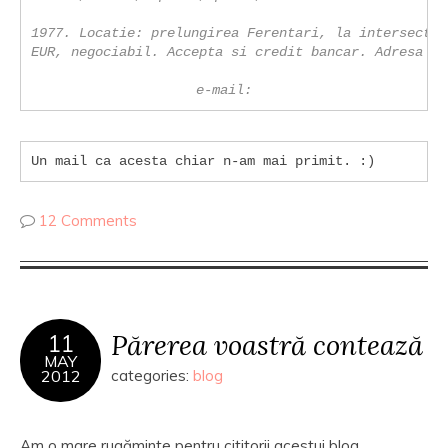
1977. Locatie: prelungirea Ferentari, la intersectie
EUR, negociabil. Accepta si credit bancar. Adresa lui
e-mail:
Un mail ca acesta chiar n-am mai primit. :)
12 Comments
Părerea voastră contează
11
MAY
2012
categories:
blog
Am o mare rugăminte pentru cititorii acestui blog.