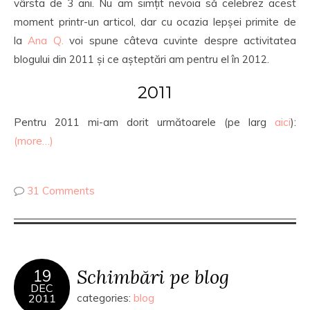
vârsta de 3 ani. Nu am simțit nevoia să celebrez acest
moment printr-un articol, dar cu ocazia lepșei primite de
la
Ana Q.
voi spune câteva cuvinte despre activitatea
blogului din 2011 și ce așteptări am pentru el în 2012.
2011
Pentru 2011 mi-am dorit următoarele (pe larg
aici
):
(more…)
31 Comments
Schimbări pe blog
19
DEC
2011
categories:
blog