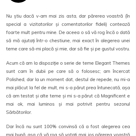
Nu știu dacă v-am mai zis asta, dar părerea voastră (în
special a vizitatorilor și comentatorilor fideli) contează
foarte mult pentru mine. De aceea o să vă rog încă o dată
să mă ajutați într-o chestiune, mai exact în alegerea unei
teme care să-mi placă și mie, dar să fie și pe gustul vostru.
Acum că am la dispoziție o serie de teme Elegant Themes
sunt cam în dubii pe care să o folosesc; am încercat
Polished, dar la un moment dat, destul de repede, nu mi-a
mai plăcut la fel de mult, mi s-a părut prea întunecată, așa
că am testat și alte teme și mi s-a părut că Magnificent e
mai ok, mai luminos și mai potrivit pentru sezonul
Sărbătorilor.
Dar încă nu sunt 100% convinsă că a fost alegerea cea
mai bună, așa că vă rog să votați mai jos părerea voastră