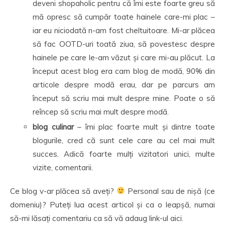
deveni shopaholic pentru că îmi este foarte greu să
mă opresc să cumpăr toate hainele care-mi plac –
iar eu niciodată n-am fost cheltuitoare. Mi-ar plăcea
să fac OOTD-uri toată ziua, să povestesc despre
hainele pe care le-am văzut și care mi-au plăcut. La
început acest blog era cam blog de modă, 90% din
articole despre modă erau, dar pe parcurs am
început să scriu mai mult despre mine. Poate o să
reîncep să scriu mai mult despre modă.
blog culinar
– îmi plac foarte mult și dintre toate
blogurile, cred că sunt cele care au cel mai mult
succes. Adică foarte mulți vizitatori unici, multe
vizite, comentarii.
Ce blog v-ar plăcea să aveți?
Personal sau de nișă (ce
domeniu)? Puteți lua acest articol și ca o leapșă, numai
să-mi lăsați comentariu ca să vă adaug link-ul aici.