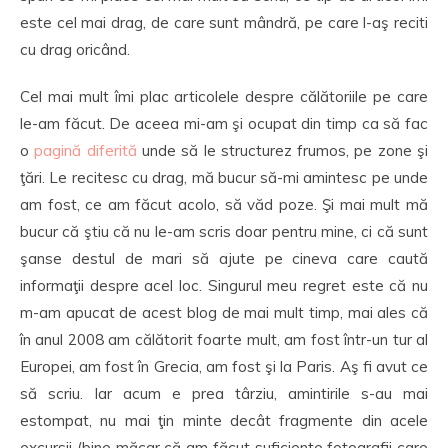
este cel mai drag, de care sunt mândră, pe care l-aş reciti
cu drag oricând.
Cel mai mult îmi plac articolele despre călătoriile pe care
le-am făcut. De aceea mi-am şi ocupat din timp ca să fac
o
pagină diferită
unde să le structurez frumos, pe zone şi
ţări. Le recitesc cu drag, mă bucur să-mi amintesc pe unde
am fost, ce am făcut acolo, să văd poze. Şi mai mult mă
bucur că ştiu că nu le-am scris doar pentru mine, ci că sunt
şanse destul de mari să ajute pe cineva care caută
informaţii despre acel loc. Singurul meu regret este că nu
m-am apucat de acest blog de mai mult timp, mai ales că
în anul 2008 am călătorit foarte mult, am fost într-un tur al
Europei, am fost în Grecia, am fost şi la Paris. Aş fi avut ce
să scriu. Iar acum e prea târziu, amintirile s-au mai
estompat, nu mai ţin minte decât fragmente din acele
excursii (bine măcar că am făcut suficiente fotografii care