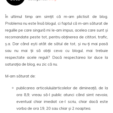
În ultimul timp am simțit că m-am plictisit de blog.
Problema nu este însă blogul, ci faptul că m-am săturat de
regulile pe care singură mi le-am impus, acelea care sunt și
recomandate peste tot, pentru obținerea de cititori, trafic,
ș.a. Dar când ești atât de sătul de tot, și nu-ți mai pasă
sau nu mai ții să obții ceva cu blogul, mai trebuie
respectate acele reguli? Dacă respectarea lor duce la
saturația de blog, eu zic că nu.
M-am săturat de:
publicarea articolului/articolelor de dimineață, de la
ora 8,9; vreau să-l public atunci când simt nevoia,
eventual chiar imediat ce-l scriu, chiar dacă este
vorba de ora 19, 20 sau chiar și 2 noaptea.