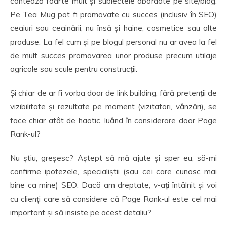
contează foarte mult și subiectele abordate pe site/blog.
Pe Tea Mug pot fi promovate cu succes (inclusiv în SEO)
ceaiuri sau ceainării, nu însă și haine, cosmetice sau alte
produse. La fel cum și pe blogul personal nu ar avea la fel
de mult succes promovarea unor produse precum utilaje
agricole sau scule pentru construcții.
Și chiar de ar fi vorba doar de link building, fără pretenții de
vizibilitate și rezultate pe moment (vizitatori, vânzări), se
face chiar atât de haotic, luând în considerare doar Page
Rank-ul?
Nu știu, greșesc? Aștept să mă ajute și sper eu, să-mi
confirme ipotezele, specialiștii (sau cei care cunosc mai
bine ca mine) SEO. Dacă am dreptate, v-ați întâlnit și voi
cu clienți care să considere că Page Rank-ul este cel mai
important și să insiste pe acest detaliu?