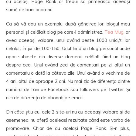
cu același Page Rank ar trebui să primească aceeași
sumă de bani onorariu.
Ca să vă dau un exemplu, după gândirea lor, blogul meu
personal și celălalt blog pe care-l administrez,
Tea Mug
, ar
avea aceeași valoare, unul având peste 1000 unici/zi iar
celălalt în jur de 100-150. Unul fiind un blog personal unde
apar subiecte din diverse domenii, celălalt fiind un blog
despre ceai. Unul având zeci de comentarii pe zi, altul un
comentariu o dată la câteva zile. Unul având o vechime de
4 ani, altul de aproape 2 ani. Nu mai zic de diferența dintre
numărul de fani pe Facebook sau followers pe Twitter. Și
nici de diferența de abonați pe email.
Din câte știu eu, cele 2 site-uri nu au aceeași valoare și de
asemenea, nu oferă aceleași rezultate când este vorba de
promovare. Chiar de au același Page Rank. Și-n plus,