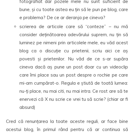
fotografiat dar pozele mele nu sunt suficient de
bune, și cu toate astea eu țin să le pun pe blog, care
e problema? De ce ar deranja pe cineva?
scrierea de articole care să “conteze” – nu mă
consider deținătoarea adevărului suprem, nu țin să
luminez pe nimeni prin articolele mele, eu văd acest
blog ca o discuție cu prietenii, scriu aici ce aș
povesti și prietenilor. Nu văd de ce s-ar supăra
cineva dacă aș pune un post doar cu un videoclip
care îmi place sau un post despre o rochie pe care
mi-am cumpărat-o. Regula e știută de toată lumea:
nu-ți place, nu mai citi, nu mai intra. Ce rost are să te
enervezi că X nu scrie ce vrei tu să scrie? (chiar ar fi
absurd)
Cred că renunțarea la toate aceste reguli, ar face bine
acestui blog, în primul rând pentru că ar continua să