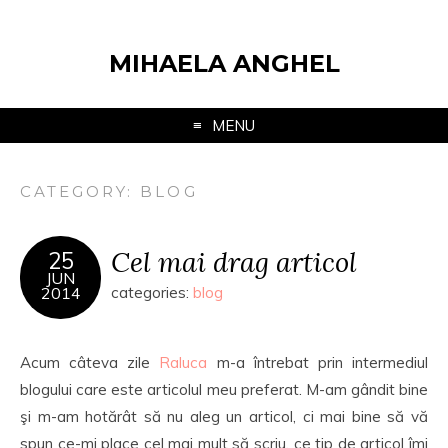
MIHAELA ANGHEL
MENU
CATEGORY:
BLOG
Cel mai drag articol
25
JUN
2014
categories:
blog
Acum câteva zile
Raluca
m-a întrebat prin intermediul
blogului care este articolul meu preferat. M-am gândit bine
şi m-am hotărât să nu aleg un articol, ci mai bine să vă
spun ce-mi place cel mai mult să scriu, ce tip de articol îmi