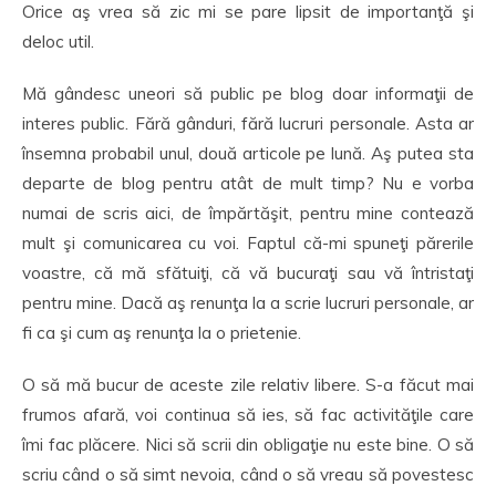
Orice aş vrea să zic mi se pare lipsit de importanţă şi
deloc util.
Mă gândesc uneori să public pe blog doar informaţii de
interes public. Fără gânduri, fără lucruri personale. Asta ar
însemna probabil unul, două articole pe lună. Aş putea sta
departe de blog pentru atât de mult timp? Nu e vorba
numai de scris aici, de împărtăşit, pentru mine contează
mult şi comunicarea cu voi. Faptul că-mi spuneţi părerile
voastre, că mă sfătuiţi, că vă bucuraţi sau vă întristaţi
pentru mine. Dacă aş renunţa la a scrie lucruri personale, ar
fi ca şi cum aş renunţa la o prietenie.
O să mă bucur de aceste zile relativ libere. S-a făcut mai
frumos afară, voi continua să ies, să fac activităţile care
îmi fac plăcere. Nici să scrii din obligaţie nu este bine. O să
scriu când o să simt nevoia, când o să vreau să povestesc