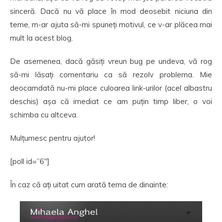
sinceră. Dacă nu vă place în mod deosebit niciuna din
teme, m-ar ajuta să-mi spuneți motivul, ce v-ar plăcea mai
mult la acest blog.
De asemenea, dacă găsiți vreun bug pe undeva, vă rog
să-mi lăsați comentariu ca să rezolv problema. Mie
deocamdată nu-mi place culoarea link-urilor (acel albastru
deschis) așa că imediat ce am puțin timp liber, o voi
schimba cu altceva.
Mulțumesc pentru ajutor!
[poll id=”6″]
În caz că ați uitat cum arată tema de dinainte: