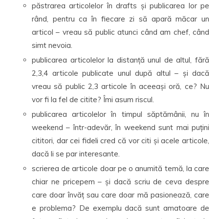
păstrarea articolelor în drafts și publicarea lor pe
rând, pentru ca în fiecare zi să apară măcar un
articol – vreau să public atunci când am chef, când
simt nevoia.
publicarea articolelor la distanță unul de altul, fără
2,3,4 articole publicate unul după altul – și dacă
vreau să public 2,3 articole în aceeași oră, ce? Nu
vor fi la fel de citite? Îmi asum riscul.
publicarea articolelor în timpul săptămânii, nu în
weekend – într-adevăr, în weekend sunt mai puțini
cititori, dar cei fideli cred că vor citi și acele articole,
dacă li se par interesante.
scrierea de articole doar pe o anumită temă, la care
chiar ne pricepem – și dacă scriu de ceva despre
care doar învăț sau care doar mă pasionează, care
e problema? De exemplu dacă sunt amatoare de