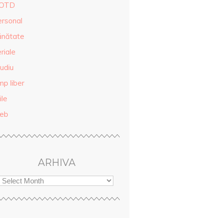
OTD
ersonal
ănătate
riale
udiu
mp liber
ile
eb
ARHIVA