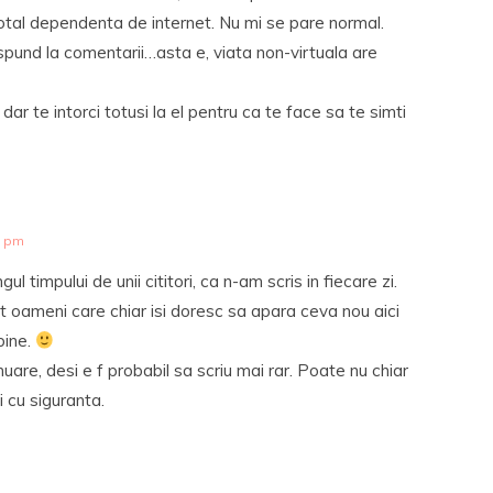
total dependenta de internet. Nu mi se pare normal.
aspund la comentarii…asta e, viata non-virtuala are
 dar te intorci totusi la el pentru ca te face sa te simti
7 pm
l timpului de unii cititori, ca n-am scris in fiecare zi.
oameni care chiar isi doresc sa apara ceva nou aici
bine.
nuare, desi e f probabil sa scriu mai rar. Poate nu chiar
 cu siguranta.