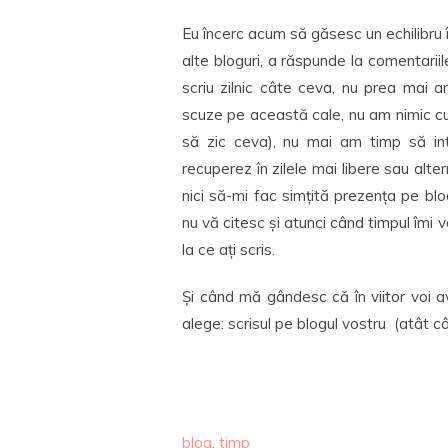
Eu încerc acum să găsesc un echilibru în
alte bloguri, a răspunde la comentarii
scriu zilnic câte ceva, nu prea mai a
scuze pe această cale, nu am nimic cu
să zic ceva), nu mai am timp să intr
recuperez în zilele mai libere sau alte
nici să-mi fac simțită prezența pe bl
nu vă citesc și atunci când timpul îmi 
la ce ați scris.
Și când mă gândesc că în viitor voi a
alege: scrisul pe blogul vostru (atât câ
blog
,
timp