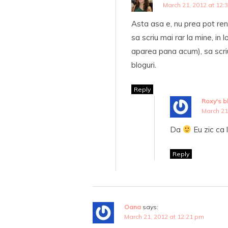
March 21, 2012 at 12:
Asta asa e, nu prea pot re
sa scriu mai rar la mine, i
aparea pana acum), sa scriu 
bloguri.
Reply
Roxy's b
March 21
Da
Eu zic ca
Reply
Oana
says:
March 21, 2012 at 12:21 pm