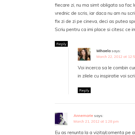
fiecare zi, nu ma simt obligata sa fac 
vrednic de scris, iar daca nu am nu scri
fix zi de zi pe cineva, deci as putea sp
Scriu pentru ca imi place si citesc ce im
Reply
Mihaela
says:
March 22, 2012 at 12:
Voi incerca sa le combin cum
in zilele cu inspiratie voi sc
Reply
Annemarie
says:
March 21, 2012 at 1:28 pm
Eu as renunta la a vizita/comenta pe al