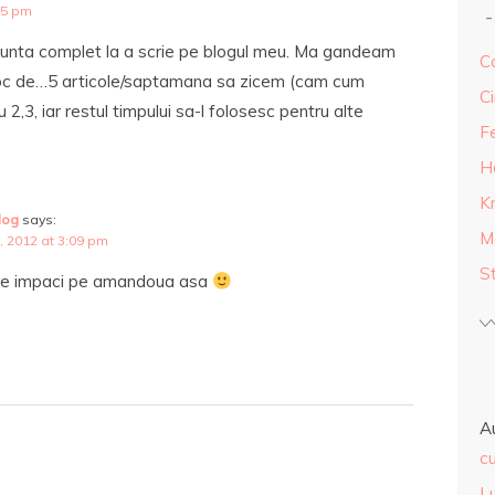
35 pm
nunta complet la a scrie pe blogul meu. Ma gandeam
Ca
n loc de…5 articole/saptamana sa zicem (cam cum
Ci
2,3, iar restul timpului sa-l folosesc pentru alte
F
H
K
log
says:
M
, 2012 at 3:09 pm
S
 le impaci pe amandoua asa
A
cu
L