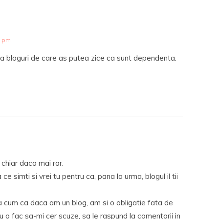
6 pm
va bloguri de care as putea zice ca sunt dependenta.
i chiar daca mai rar.
e simti si vrei tu pentru ca, pana la urma, blogul il tii
a cum ca daca am un blog, am si o obligatie fata de
a nu o fac sa-mi cer scuze, sa le raspund la comentarii in