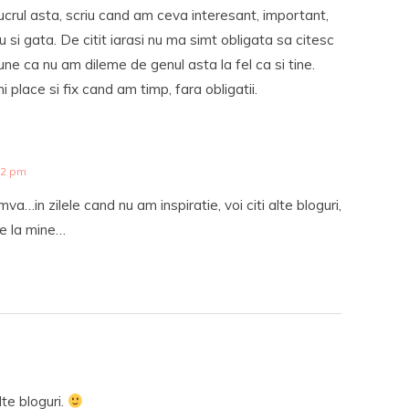
lucrul asta, scriu cand am ceva interesant, important,
u si gata. De citit iarasi nu ma simt obligata sa citesc
une ca nu am dileme de genul asta la fel ca si tine.
i place si fix cand am timp, fara obligatii.
52 pm
va…in zilele cand nu am inspiratie, voi citi alte bloguri,
rie la mine…
te bloguri.