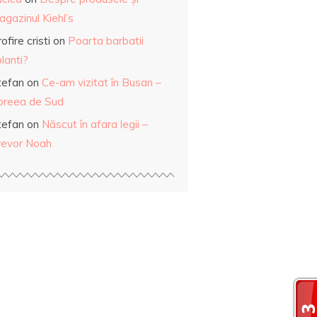
gazinul Kiehl’s
ofire cristi
on
Poarta barbatii
lanti?
tefan
on
Ce-am vizitat în Busan –
oreea de Sud
tefan
on
Născut în afara legii –
revor Noah