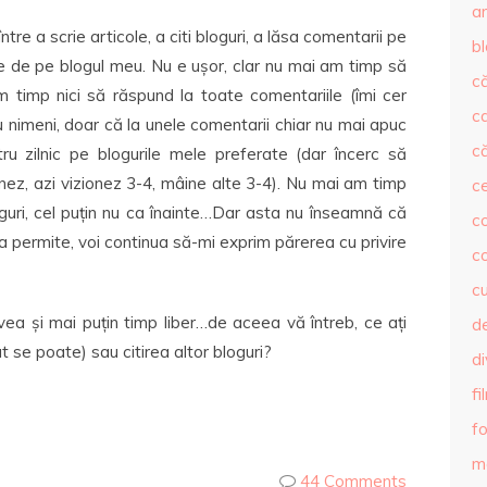
ar
tre a scrie articole, a citi bloguri, a lăsa comentarii pe
b
le de pe blogul meu. Nu e ușor, clar nu mai am timp să
că
m timp nici să răspund la toate comentariile (îmi cer
c
 nimeni, doar că la unele comentarii chiar nu mai apuc
că
u zilnic pe blogurile mele preferate (dar încerc să
rnez, azi vizionez 3-4, mâine alte 3-4). Nu mai am timp
c
oguri, cel puțin nu ca înainte…Dar asta nu înseamnă că
co
va permite, voi continua să-mi exprim părerea cu privire
c
c
vea și mai puțin timp liber…de aceea vă întreb, ce ați
de
t se poate) sau citirea altor bloguri?
d
fi
fo
m
44 Comments