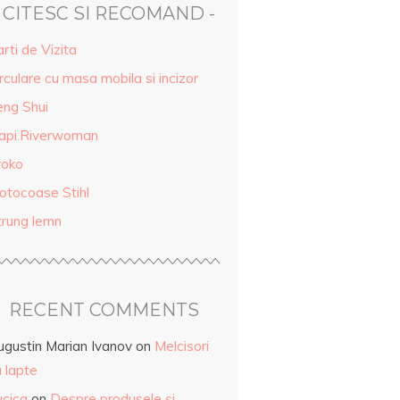
- CITESC SI RECOMAND -
rti de Vizita
rculare cu masa mobila si incizor
eng Shui
api.Riverwoman
roko
otocoase Stihl
trung lemn
RECENT COMMENTS
ugustin Marian Ivanov
on
Melcisori
 lapte
ucica
on
Despre produsele și