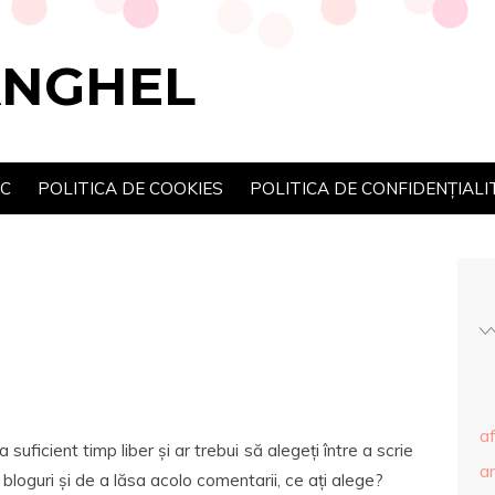
ANGHEL
SC
POLITICA DE COOKIES
POLITICA DE CONFIDENȚIALI
af
uficient timp liber și ar trebui să alegeți între a scrie
ar
e bloguri și de a lăsa acolo comentarii, ce ați alege?