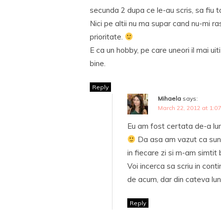
secunda 2 dupa ce le-au scris, sa fiu 
Nici pe altii nu ma supar cand nu-mi r
prioritate.
E ca un hobby, pe care uneori il mai uiti
bine.
Reply
Mihaela
says:
March 22, 2012 at 1:0
Eu am fost certata de-a lungu
Da asa am vazut ca sunt 
in fiecare zi si m-am simtit 
Voi incerca sa scriu in conti
de acum, dar din cateva luni
Reply