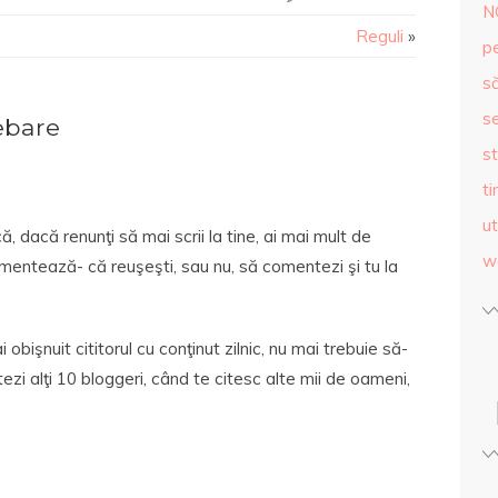
N
Reguli
»
p
s
se
ebare
st
ti
ut
 dacă renunţi să mai scrii la tine, ai mai mult de
w
comentează- că reuşeşti, sau nu, să comentezi şi tu la
 obişnuit cititorul cu conţinut zilnic, nu mai trebuie să-
ezi alţi 10 bloggeri, când te citesc alte mii de oameni,