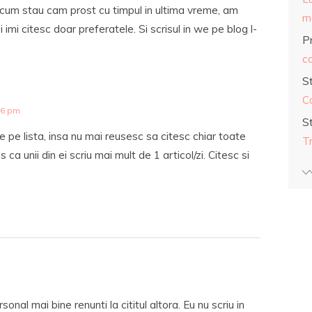
i cum stau cam prost cu timpul in ultima vreme, am
ma
si imi citesc doar preferatele. Si scrisul in we pe blog l-
Pr
co
S
C
36 pm
S
e pe lista, insa nu mai reusesc sa citesc chiar toate
T
 ca unii din ei scriu mai mult de 1 articol/zi. Citesc si
sonal mai bine renunti la cititul altora. Eu nu scriu in