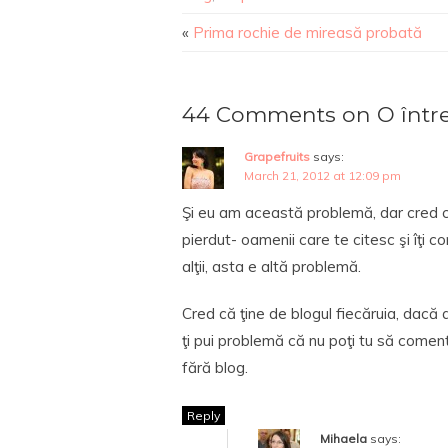
«
Prima rochie de mireasă probată
44 Comments on O într
Grapefruits
says:
March 21, 2012 at 12:09 pm
Şi eu am această problemă, dar cred că,
pierdut- oamenii care te citesc şi îţi 
alţii, asta e altă problemă.
Cred că ţine de blogul fiecăruia, dacă ai
ţi pui problemă că nu poţi tu să coment
fără blog.
Reply
Mihaela
says: