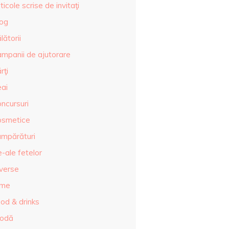
ticole scrise de invitaţi
log
lătorii
ampanii de ajutorare
rţi
eai
ncursuri
osmetice
umpărături
-ale fetelor
iverse
lme
od & drinks
odă