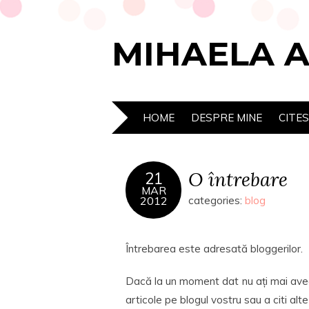
MIHAELA 
HOME
DESPRE MINE
CITE
O întrebare
21
MAR
2012
categories:
blog
Întrebarea este adresată bloggerilor.
Dacă la un moment dat nu ați mai avea s
articole pe blogul vostru sau a citi alt